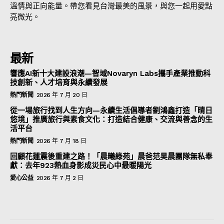
溫情與正向能量。帶您看見台灣最美的風景，與您一起用愛點
亮微光。
最新
響應AI新十大建設浪潮—智域Novaryn Labs攜手產業推動科
技創新、人才培育與永續發展
熱門新聞
2026 年 7 月 20 日
從一場旅行找到人生方向—永續生活倡導者劉鴻鑫打造「晴日
悠境」推廣旅行與素食文化：打造結合健康、交流與善念的生
活平台
熱門新聞
2026 年 7 月 18 日
回顧花蓮震後重建之路！「晨曦綠苑」晨爸范昊晨團隊無私奉
獻：去年923熱血身影成災民心中最暖陽光
愛心公益
2026 年 7 月 2 日