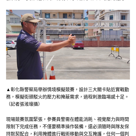
▲彰化縣警察局舉辦情境模擬競賽，設計三大關卡貼近實戰勤
務，模擬街頭駁火的壓力和掩蔽需求，過程刺激臨場感十足。
（記者張溎壕攝）
現場競賽氛圍緊張，參賽員警需在體能消耗、視覺壓力與時間
限制下完成任務，不僅要精準操作裝備，還必須隨時與隊友保
持默契配合，利用掩體進行戰術移動與交互掩護，任何一個判