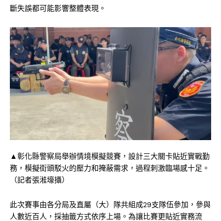
斷失誤都可能影響整體表現。
▲彰化縣警察局舉辦情境模擬競賽，設計三大關卡貼近實戰勤
務，模擬街頭駁火的壓力和掩蔽需求，過程刺激臨場感十足。
（記者張溎壕攝）
此次賽事由各分局及直屬（大）隊共組成29支隊伍參加，參與
人數近百人，採抽籤方式依序上場。為讓比賽更貼近實務流