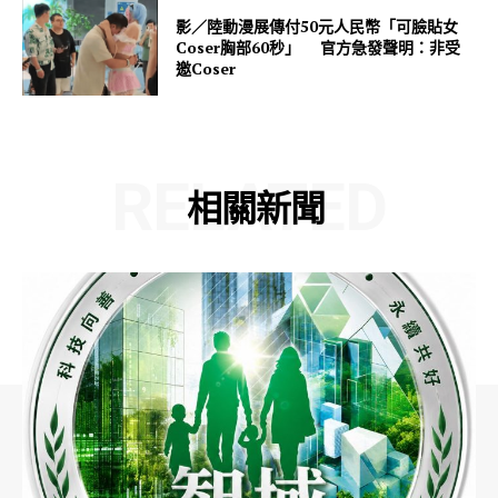
影／陸動漫展傳付50元人民幣「可臉貼女
Coser胸部60秒」 官方急發聲明：非受
邀Coser
RELATED
相關新聞