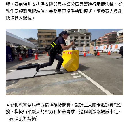
程，賽前特別安排保安隊與員林警分局員警進行示範演練，從
動作要領到戰術站位，完整呈現標準執勤模式，讓參賽人員能
快速進入狀況。
▲彰化縣警察局舉辦情境模擬競賽，設計三大關卡貼近實戰勤
務，模擬街頭駁火的壓力和掩蔽需求，過程刺激臨場感十足。
（記者張溎壕攝）