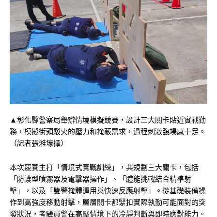
▲彰化縣警察局舉辦情境模擬競賽，設計三大關卡貼近實戰勤
務，模擬街頭駁火的壓力和掩蔽需求，過程刺激臨場感十足。
（記者張溎壕攝）
本次競賽主打「情境式實戰訓練」，共規劃三大關卡，包括
「防護型噴霧器及電擊器操作」、「體能挑戰結合精準射
擊」，以及「雙警掩體運用與快速反應射擊」。從基礎裝備操
作到高強度移動射擊，層層關卡都緊扣實際執勤可能面對的突
發狀況，考驗員警在高壓情境下的冷靜判斷與即時應對能力。