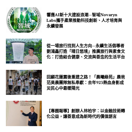
響應AI新十大建設浪潮—智域Novaryn
Labs攜手產業推動科技創新、人才培育與
永續發展
從一場旅行找到人生方向—永續生活倡導者
劉鴻鑫打造「晴日悠境」推廣旅行與素食文
化：打造結合健康、交流與善念的生活平台
回顧花蓮震後重建之路！「晨曦綠苑」晨爸
范昊晨團隊無私奉獻：去年923熱血身影成
災民心中最暖陽光
【專題報導】創辦人林柏宇：以金融技術轉
化公益，讓善意成為新時代的價值語言