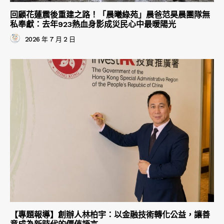
回顧花蓮震後重建之路！「晨曦綠苑」晨爸范昊晨團隊無
私奉獻：去年923熱血身影成災民心中最暖陽光
2026 年 7 月 2 日
【專題報導】創辦人林柏宇：以金融技術轉化公益，讓善