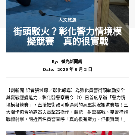
人文旅遊
街頭駁火？彰化警力情境模
擬競賽 真的很實戰
By:
微光新聞網
2026 年 6 月 2 日
Date:
【創新聞 記者張溎壕／彰化報導】為強化員警街頭執勤安全
與實戰應變能力，彰化縣警察局今（1）日首度舉辦「警力情
境模擬競賽」，直接把街頭可能遇到的高壓狀況搬進賽場！三
大關卡包含噴霧器與電擊器操作、體能＋射擊挑戰、雙警掩體
戰術射擊，讓近百名員警直呼「真的很有壓力、但很實戰！」