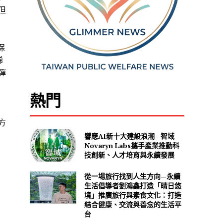
但
保
稀
彈
熱門
方
響應AI新十大建設浪潮—智域
Novaryn Labs攜手產業推動科
技創新、人才培育與永續發展
從一場旅行找到人生方向—永續
生活倡導者劉鴻鑫打造「晴日悠
境」推廣旅行與素食文化：打造
結合健康、交流與善念的生活平
台