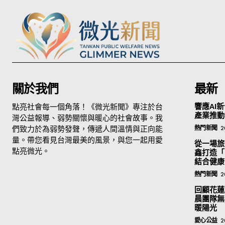
關於我們
最新
點亮社會每一個角落！《微光新聞》專注於台
響應AI新
產業推動
灣公益報導、弱勢關懷與暖心的社會故事。我
們致力於為弱勢發聲，傳遞人間溫情與正向能
熱門新聞
2
量。帶您看見台灣最美的風景，與您一起用愛
從一場旅
點亮微光。
鑫打造「
結合健康
熱門新聞
2
回顧花蓮
晨團隊無
暖陽光
愛心公益
2