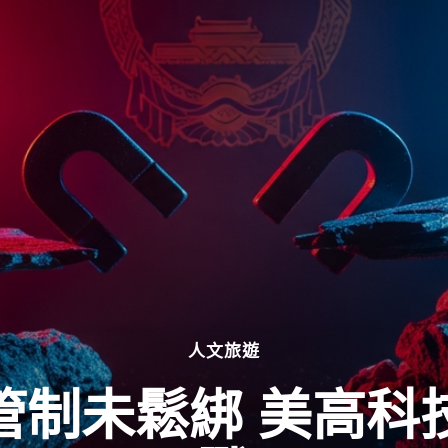
人文旅遊
管制未鬆綁 美高科