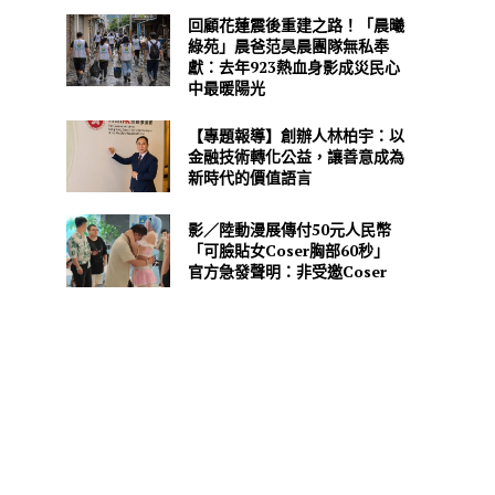
回顧花蓮震後重建之路！「晨曦
綠苑」晨爸范昊晨團隊無私奉
獻：去年923熱血身影成災民心
中最暖陽光
【專題報導】創辦人林柏宇：以
金融技術轉化公益，讓善意成為
新時代的價值語言
影／陸動漫展傳付50元人民幣
「可臉貼女Coser胸部60秒」
官方急發聲明：非受邀Coser