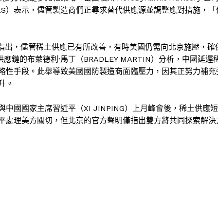
HAELS）表示，儘管製造商們正尋求替代供應源並調整應對措施，「
EER）指出，儘管稀土供應已有所改善，有時美國仍需向北京施壓，確
鏈的布萊德利·馬丁（BRADLEY MARTIN）分析，中國延遲
略性手段。此舉導致美國國防製造商面臨壓力，因其正努力補充
升。
與中國國家主席習近平（XI JINPING）上月峰會後，稀土供應短
平處理美方關切，但北京的官方聲明僅指出雙方將共同探索解決