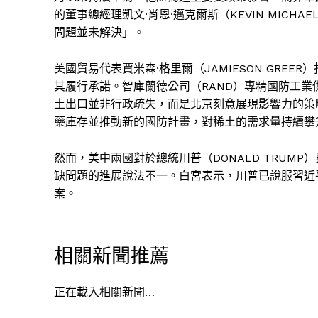
的董事總經理凱文·肖恩·邁克爾斯（KEVIN MIC
問題並未解決」。
美國貿易代表賈米森·格里爾（JAMIESON GR
其履行承諾。智庫蘭德公司（RAND）專精國防工業供應
土出口並非行政疏失，而是北京刻意展現影響力的策
藥庫存並推動新的國防計畫，對稀土的需求量持續攀
然而，美中兩國對於總統川普（DONALD TRUMP）
缺問題的進展說法不一。白宮表示，川普已說服習近
案。
相關新聞推薦
正在載入相關新聞…