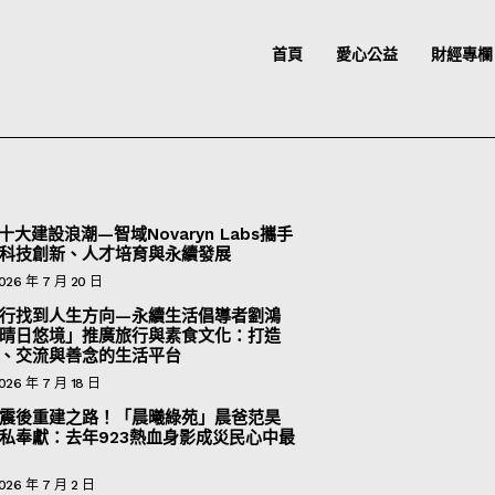
首頁
愛心公益
財經專欄
十大建設浪潮—智域Novaryn Labs攜手
科技創新、人才培育與永續發展
026 年 7 月 20 日
行找到人生方向—永續生活倡導者劉鴻
晴日悠境」推廣旅行與素食文化：打造
、交流與善念的生活平台
026 年 7 月 18 日
震後重建之路！「晨曦綠苑」晨爸范昊
私奉獻：去年923熱血身影成災民心中最
026 年 7 月 2 日