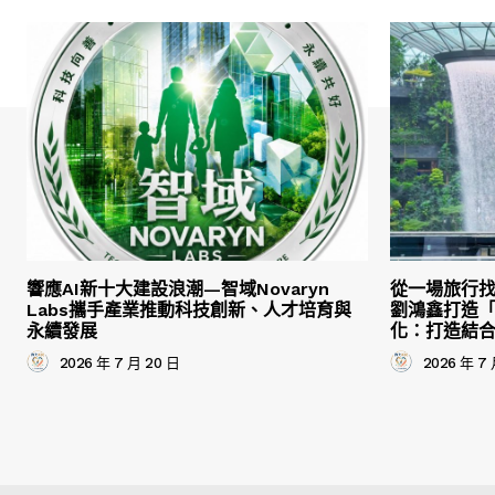
響應AI新十大建設浪潮—智域Novaryn
從一場旅行
Labs攜手產業推動科技創新、人才培育與
劉鴻鑫打造
永續發展
化：打造結
2026 年 7 月 20 日
2026 年 7 