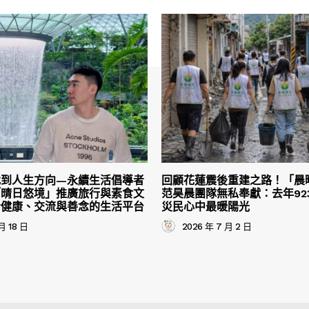
找到人生方向—永續生活倡導者
回顧花蓮震後重建之路！「晨
「晴日悠境」推廣旅行與素食文
范昊晨團隊無私奉獻：去年92
合健康、交流與善念的生活平台
災民心中最暖陽光
月 18 日
2026 年 7 月 2 日