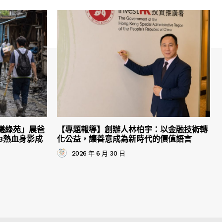
曦綠苑」晨爸
【專題報導】創辦人林柏宇：以金融技術轉
3熱血身影成
化公益，讓善意成為新時代的價值語言
2026 年 6 月 30 日