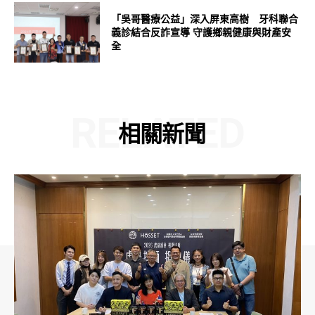
「吳哥醫療公益」深入屏東高樹 牙科聯合
義診結合反詐宣導 守護鄉親健康與財產安
全
RELATED
相關新聞