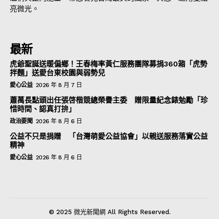
亮微光。
最新
虎爺聖誕送暖偏鄉！王春梅率黃仁服務團隊募捐360箱「虎勢
拌麵」送愛台東校園與弱勢兒
愛心公益
2026 年 8 月 7 日
蕭萬長點頭出任張啓楷競總榮譽主委 贈限量紀念錶勉勵「珍
惜時間、認真打拚」
政治要聞
2026 年 8 月 6 日
公益不只是捐贈 「台灣萌愛公益協會」以親送服務落實公益
精神
愛心公益
2026 年 8 月 6 日
© 2025 微光新聞網 All Rights Reserved.