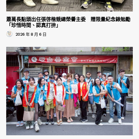
蕭萬長點頭出任張啓楷競總榮譽主委 贈限量紀念錶勉勵
「珍惜時間、認真打拚」
2026 年 8 月 6 日