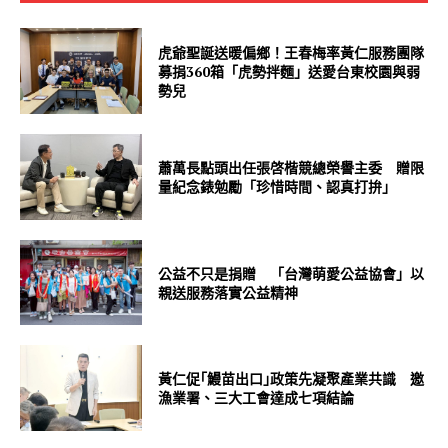
虎爺聖誕送暖偏鄉！王春梅率黃仁服務團隊
募捐360箱「虎勢拌麵」送愛台東校園與弱
勢兒
蕭萬長點頭出任張啓楷競總榮譽主委 贈限
量紀念錶勉勵「珍惜時間、認真打拚」
公益不只是捐贈 「台灣萌愛公益協會」以
親送服務落實公益精神
黃仁促｢鰻苗出口｣政策先凝聚產業共識 邀
漁業署、三大工會達成七項結論