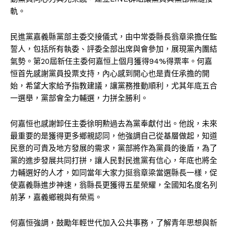
軌。
民進黨嘉義縣黨部主委交接儀式，由中常委縣長翁章梁擔任監
誓人，包括所有執委、評委全部出席與會參加，展現黨內團結
氣勢。第20屆新任主委何嘉恒上個月獲得94%得票率。何嘉
恒首先感謝黨員投票支持，內心感到開心也是責任承擔的開
始，希望大家給予指教建議，讓黨務推動順利，尤其年底五合
一選舉，黨部會全力輔選，力拼全勝利。
何嘉恒也感謝卸任主委徐明勲過去為黨奉獻付出。他說，未來
最重要的是獲得更多鄉親認同，他強調自己從基層做起，知道
民意的可貴及地方發展的需求，黨部將作為黨員的後盾，為了
黨的進步發展共同打拼，讓人民對民進黨有信心，年底也將全
力輔選好的人才，如同當年大家力挺翁章梁當選縣長一樣，促
使嘉義縣進步神速，翁縣長更獲得五星榮耀，全國知名度名列
前茅，嘉義鄉親與有榮焉。
何嘉恒強調，鼓勵年輕世代加入公共事務，了解青年思想與新