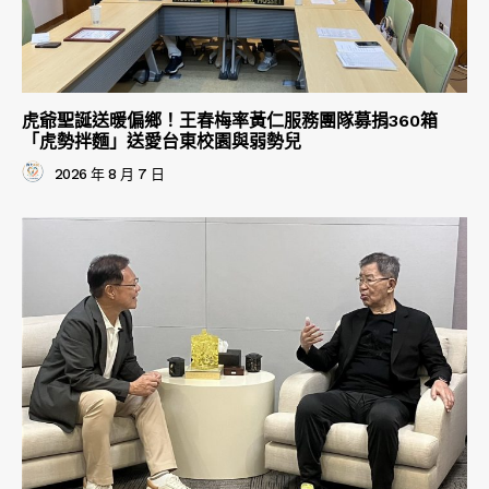
虎爺聖誕送暖偏鄉！王春梅率黃仁服務團隊募捐360箱
「虎勢拌麵」送愛台東校園與弱勢兒
2026 年 8 月 7 日