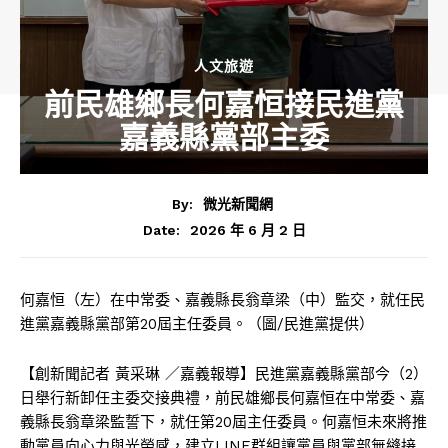
人文旅遊
前民雄鄉長何嘉恒接民進黨
嘉義縣黨部主委
By:
微光新聞網
2026 年 6 月 2 日
Date:
何嘉恒（左）在中常委、嘉義縣長翁章梁（中）監交，就任民
進黨嘉義縣黨部第20屆主任委員。（圖/民進黨提供）
【創新聞記者 黃采琳 ／嘉義報導】民進黨嘉義縣黨部今（2）
日舉行新卸任主委交接典禮，前民雄鄉長何嘉恒在中常委、嘉
義縣長翁章梁監誓下，就任第20屆主任委員。何嘉恒未來將推
動黨員向心力與光榮感，建立LINE群組讓黨員與黨部無縫接