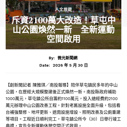
人文旅遊
斥資2100萬大改造！草屯中
山公園煥然一新 全新運動
空間啟用
By:
微光新聞網
2026 年 5 月 30 日
Date:
【創新聞記者 陳雅琪／南投報導】陪伴草屯鎮民多年的中山
公園，在歷經大規模整建後正式煥然一新。南投縣政府補助
1000萬元，草屯鎮公所自籌約1100萬元，投入總經費約2100
萬元辦理中山公園改善工程，針對老舊設施全面升級，包括看
台補強整修、地坪更新、遮雨設施增設、照明改善及公廁重建
等項目。工程近日順利完工，草屯鎮公所今（30）日舉行竣工
典禮，宣告全新運動休憩空間正式啟用。