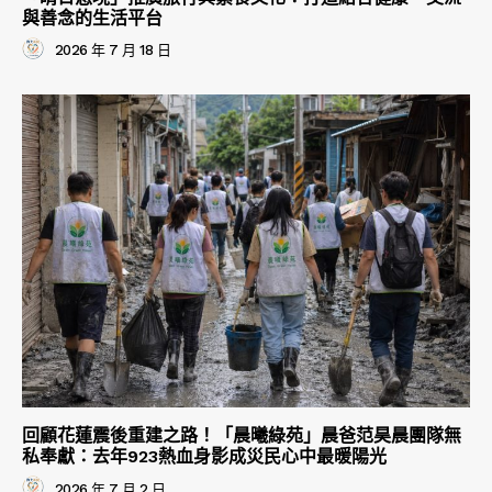
與善念的生活平台
2026 年 7 月 18 日
回顧花蓮震後重建之路！「晨曦綠苑」晨爸范昊晨團隊無
私奉獻：去年923熱血身影成災民心中最暖陽光
2026 年 7 月 2 日