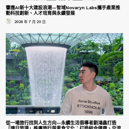
響應AI新十大建設浪潮—智域Novaryn Labs攜手產業推
動科技創新、人才培育與永續發展
2026 年 7 月 20 日
從一場旅行找到人生方向—永續生活倡導者劉鴻鑫打造
「晴日悠境」推廣旅行與素食文化：打造結合健康、交流