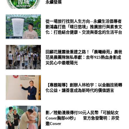
永續發展
從一場旅行找到人生方向—永續生活倡導者
劉鴻鑫打造「晴日悠境」推廣旅行與素食文
化：打造結合健康、交流與善念的生活平台
回顧花蓮震後重建之路！「晨曦綠苑」晨爸
范昊晨團隊無私奉獻：去年923熱血身影成
災民心中最暖陽光
【專題報導】創辦人林柏宇：以金融技術轉
化公益，讓善意成為新時代的價值語言
影／陸動漫展傳付50元人民幣「可臉貼女
Coser胸部60秒」 官方急發聲明：非受
邀Coser