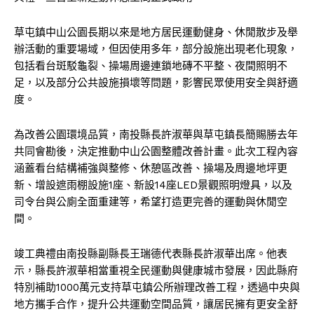
草屯鎮中山公園長期以來是地方居民運動健身、休閒散步及舉
辦活動的重要場域，但因使用多年，部分設施出現老化現象，
包括看台斑駁龜裂、操場周邊連鎖地磚不平整、夜間照明不
足，以及部分公共設施損壞等問題，影響民眾使用安全與舒適
度。
為改善公園環境品質，南投縣長許淑華與草屯鎮長簡賜勝去年
共同會勘後，決定推動中山公園整體改善計畫。此次工程內容
涵蓋看台結構補強與整修、休憩區改善、操場及周邊地坪更
新、增設遮雨棚設施1座、新設14座LED景觀照明燈具，以及
司令台與公廁全面重建等，希望打造更完善的運動與休閒空
間。
竣工典禮由南投縣副縣長王瑞德代表縣長許淑華出席。他表
示，縣長許淑華相當重視全民運動與健康城市發展，因此縣府
特別補助1000萬元支持草屯鎮公所辦理改善工程，透過中央與
地方攜手合作，提升公共運動空間品質，讓居民擁有更安全舒