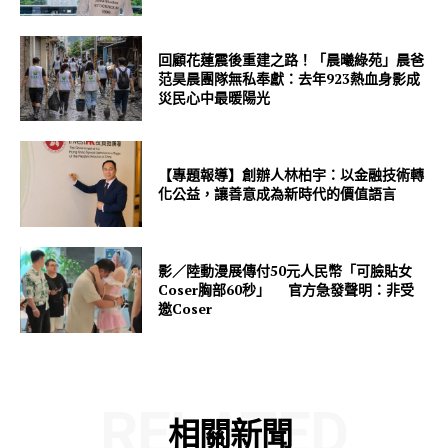
回顧花蓮震後重建之路！「晨曦綠苑」晨爸
范昊晨團隊無私奉獻：去年923熱血身影成
災民心中最暖陽光
【專題報導】創辦人林柏宇：以金融技術轉
化公益，讓善意成為新時代的價值語言
影／陸動漫展傳付50元人民幣「可臉貼女
Coser胸部60秒」 官方急發聲明：非受
邀Coser
RELATED
相關新聞