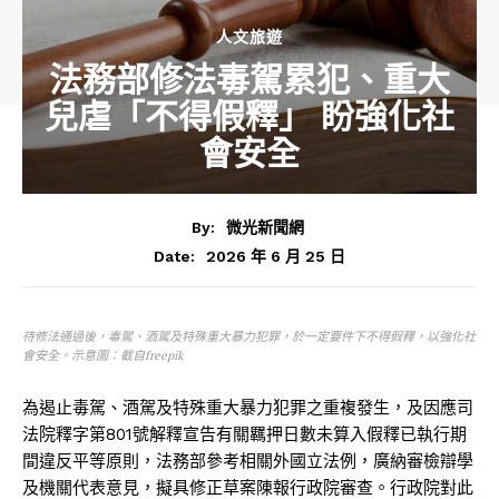
人文旅遊
法務部修法毒駕累犯、重大
兒虐「不得假釋」 盼強化社
會安全
By:
微光新聞網
2026 年 6 月 25 日
Date:
待修法通過後，毒駕、酒駕及特殊重大暴力犯罪，於一定要件下不得假釋，以強化社
會安全。示意圖：截自freepik
為遏止毒駕、酒駕及特殊重大暴力犯罪之重複發生，及因應司
法院釋字第801號解釋宣告有關羈押日數未算入假釋已執行期
間違反平等原則，法務部參考相關外國立法例，廣納審檢辯學
及機關代表意見，擬具修正草案陳報行政院審查。行政院對此