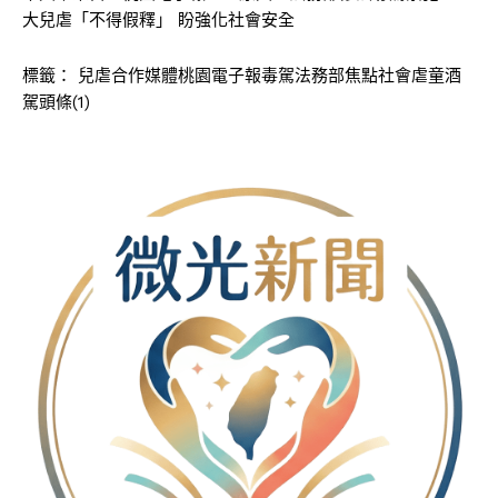
大兒虐「不得假釋」 盼強化社會安全
標籤：
兒虐合作媒體桃園電子報毒駕法務部焦點社會虐童酒
駕頭條(1)