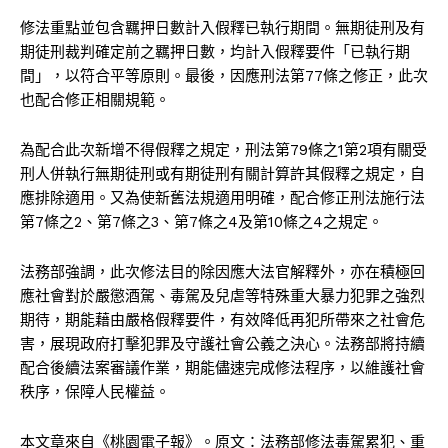
修法重點並包含羈押日數計入假釋已執行期間。無期徒刑及有
期徒刑裁判確定前之羈押日數，均計入假釋要件「已執行期
間」，以符合平等原則。最後，因應刑法第77條之修正，此次
也配合修正相關規範。
為配合此次新增不得假釋之規定，刑法第79條之1第2項有關受
刑人併執行無期徒刑或有期徒刑有關計算許其假釋之規定，自
應排除適用。又為使新舊法規適用明確，配合修正刑法施行法
第7條之2、第7條之3、第7條之4及第10條之4之規定。
法務部強調，此次修法目的除因應大法官解釋外，亦在積極回
應社會對於嚴懲酒駕、毒駕及兒虐等特殊重大暴力犯罪之強烈
期待，期能藉由嚴格假釋要件，有效降低再犯所帶來之社會危
害，展現政府打擊犯罪及守護社會公義之決心。法務部將持續
配合後續法案審議作業，期能儘速完成修法程序，以維護社會
秩序，保障人民權益。
本文章來自《桃園電子報》。原文：法務部修法毒駕累犯、重