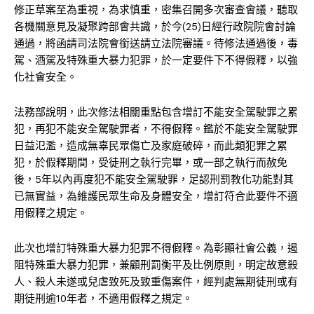
修正草案至為重視，為求慎重，密集召開多次審查會議，聽取
各機關意見及凝聚跨部會共識，於今(25)日經行政院院會討論
通過，將函請司法院會銜送請立法院審議。待修法通過後，毒
駕、酒駕及特殊重大暴力犯罪，於一定要件下不得假釋，以強
化社會安全。
法務部說明，此次修法相關重點包含增訂不能安全駕駛罪之累
犯，再犯不能安全駕駛罪者，不得假釋。鑑於不能安全駕駛罪
日益氾濫，造成無辜民眾傷亡及家庭破碎，而此類犯罪之累
犯，於假釋期間，受徒刑之執行完畢，或一部之執行而赦免
後，5年以內再度犯不能安全駕駛罪，足認刑罰教化功能對其
已無實益，為維護民眾生命及身體安全，增訂符合此要件不適
用假釋之規定。
此次也增訂特殊重大暴力犯罪不得假釋。為彰顯社會公義，遏
阻特殊重大暴力犯罪，兼顧刑罰衡平及比例原則，明定故意殺
人、殺人未遂或兒虐致死及致重傷案件，經判處無期徒刑或有
期徒刑逾10年者，不適用假釋之規定。