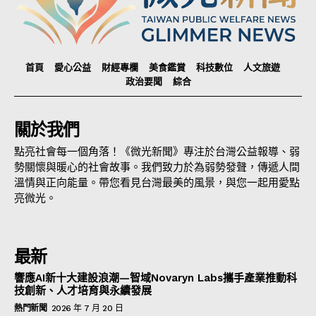
首頁
愛心公益
財經專欄
美食鑑賞
科技數位
人文旅遊
政治要聞
綜合
關於我們
點亮社會每一個角落！《微光新聞》專注於台灣公益報導、弱
勢關懷與暖心的社會故事。我們致力於為弱勢發聲，傳遞人間
溫情與正向能量。帶您看見台灣最美的風景，與您一起用愛點
亮微光。
最新
響應AI新十大建設浪潮—智域Novaryn Labs攜手產業推動科
技創新、人才培育與永續發展
熱門新聞
2026 年 7 月 20 日