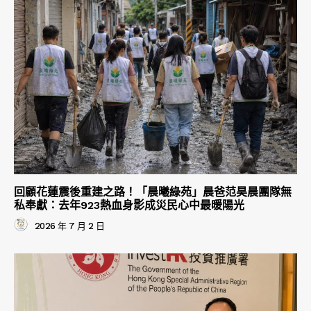
回顧花蓮震後重建之路！「晨曦綠苑」晨爸范昊晨團隊無
私奉獻：去年923熱血身影成災民心中最暖陽光
2026 年 7 月 2 日