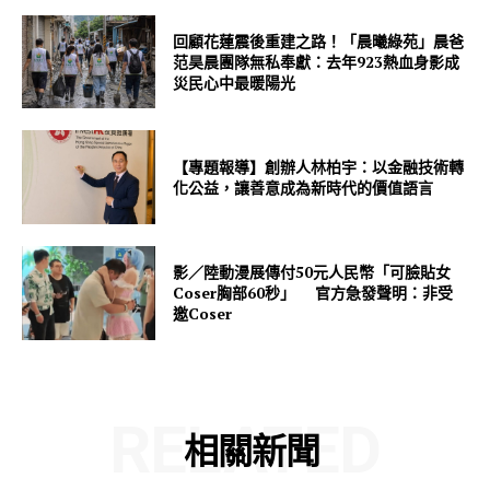
回顧花蓮震後重建之路！「晨曦綠苑」晨爸
范昊晨團隊無私奉獻：去年923熱血身影成
災民心中最暖陽光
【專題報導】創辦人林柏宇：以金融技術轉
化公益，讓善意成為新時代的價值語言
影／陸動漫展傳付50元人民幣「可臉貼女
Coser胸部60秒」 官方急發聲明：非受
邀Coser
RELATED
相關新聞