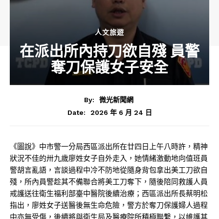
人文旅遊
在派出所內持刀欲自殘 員警
奪刀保護女子安全
By:
微光新聞網
2026 年 6 月 24 日
Date:
《圖說》中市警一分局西區派出所在廿四日上午八時許，精神
狀況不佳的卅九歲廖姓女子自外走入，她情緒激動地向值班員
警胡言亂語，言談過程中冷不防地從隨身背包拿出美工刀欲自
殘，所內員警趁其不備聯合將美工刀奪下，隨後陪同救護人員
戒護送往衛生福利部臺中醫院後續治療；西區派出所長蔡明松
指出，廖姓女子送醫後無生命危險，警方於奪刀保護婦人過程
中亦無受傷，後續將與衛生局及醫療院所積極聯繫，以維護其