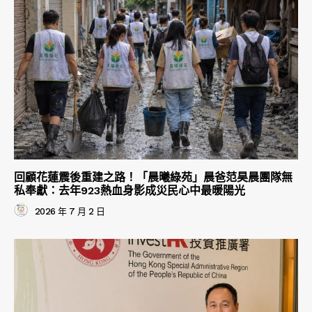
回顧花蓮震後重建之路！「晨曦綠苑」晨爸范昊晨團隊無
私奉獻：去年923熱血身影成災民心中最暖陽光
2026 年 7 月 2 日