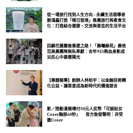
從一場旅行找到人生方向—永續生活倡導者
劉鴻鑫打造「晴日悠境」推廣旅行與素食文
化：打造結合健康、交流與善念的生活平台
回顧花蓮震後重建之路！「晨曦綠苑」晨爸
范昊晨團隊無私奉獻：去年923熱血身影成
災民心中最暖陽光
【專題報導】創辦人林柏宇：以金融技術轉
化公益，讓善意成為新時代的價值語言
影／陸動漫展傳付50元人民幣「可臉貼女
Coser胸部60秒」 官方急發聲明：非受
邀Coser