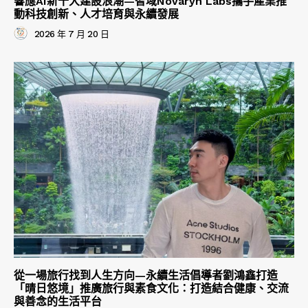
響應AI新十大建設浪潮—智域Novaryn Labs攜手產業推
動科技創新、人才培育與永續發展
2026 年 7 月 20 日
從一場旅行找到人生方向—永續生活倡導者劉鴻鑫打造
「晴日悠境」推廣旅行與素食文化：打造結合健康、交流
與善念的生活平台