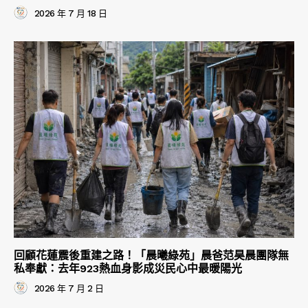
2026 年 7 月 18 日
回顧花蓮震後重建之路！「晨曦綠苑」晨爸范昊晨團隊無
私奉獻：去年923熱血身影成災民心中最暖陽光
2026 年 7 月 2 日