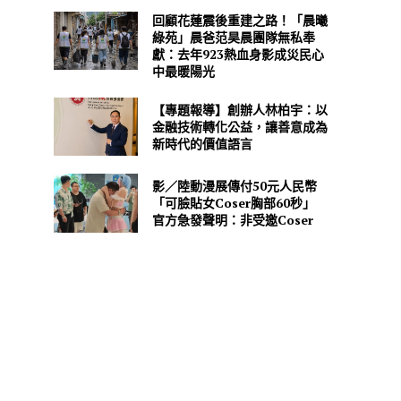
回顧花蓮震後重建之路！「晨曦
綠苑」晨爸范昊晨團隊無私奉
獻：去年923熱血身影成災民心
中最暖陽光
【專題報導】創辦人林柏宇：以
金融技術轉化公益，讓善意成為
新時代的價值語言
影／陸動漫展傳付50元人民幣
「可臉貼女Coser胸部60秒」
官方急發聲明：非受邀Coser