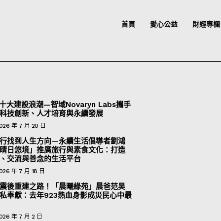
首頁
愛心公益
財經專欄
十大建設浪潮—智域Novaryn Labs攜手
科技創新、人才培育與永續發展
026 年 7 月 20 日
行找到人生方向—永續生活倡導者劉鴻
晴日悠境」推廣旅行與素食文化：打造
、交流與善念的生活平台
026 年 7 月 18 日
震後重建之路！「晨曦綠苑」晨爸范昊
私奉獻：去年923熱血身影成災民心中最
026 年 7 月 2 日