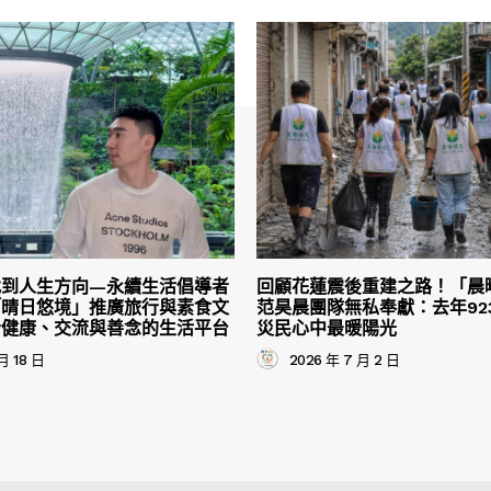
找到人生方向—永續生活倡導者
回顧花蓮震後重建之路！「晨
「晴日悠境」推廣旅行與素食文
范昊晨團隊無私奉獻：去年92
合健康、交流與善念的生活平台
災民心中最暖陽光
月 18 日
2026 年 7 月 2 日