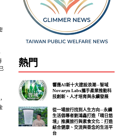
密
。
熱門
待
已
響應AI新十大建設浪潮—智域
Novaryn Labs攜手產業推動科
技創新、人才培育與永續發展
，
金
從一場旅行找到人生方向—永續
生活倡導者劉鴻鑫打造「晴日悠
境」推廣旅行與素食文化：打造
結合健康、交流與善念的生活平
台