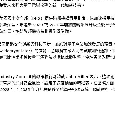
護數據，免受未來強大量子電腦攻擊的新一代加密技術。
美國國土安全部（DHS）提供聯邦機構實用指南，以加速採用抗
型，最遲於 2030 或 2031 年前將關鍵系統升級至後量子
項試點計畫，協助聯邦機構為此轉型做準備。
保美國網路安全與新興科技同步，並應對量子產業加速發展的現實
, decrypt later）的威脅，意即潛在敵人可先截取加密通訊，
員已開發出多種後量子演算法以抵抗此類攻擊，全球各國政府也
ndustry Council 的政策執行副總裁 John Miller 表示，這項關
子帶來的網路安全風險，設定了適度積極的時程表。在國際方面
s 也已規劃從 2028 年至 2035 年分階段遷移至抗量子密碼系統，預計銀行、