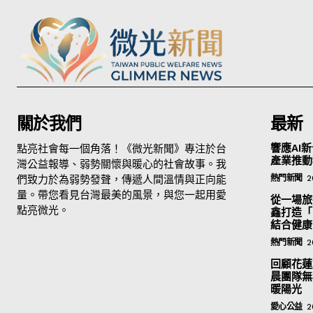
關於我們
最新
點亮社會每一個角落！《微光新聞》專注於台
響應AI新
產業推動
灣公益報導、弱勢關懷與暖心的社會故事。我
們致力於為弱勢發聲，傳遞人間溫情與正向能
熱門新聞
2
量。帶您看見台灣最美的風景，與您一起用愛
從一場旅
點亮微光。
鑫打造「
結合健康
熱門新聞
2
回顧花蓮
晨團隊無
暖陽光
愛心公益
2