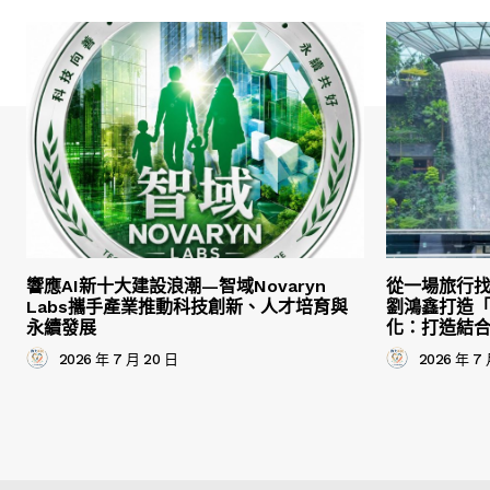
響應AI新十大建設浪潮—智域Novaryn
從一場旅行
Labs攜手產業推動科技創新、人才培育與
劉鴻鑫打造
永續發展
化：打造結
2026 年 7 月 20 日
2026 年 7 