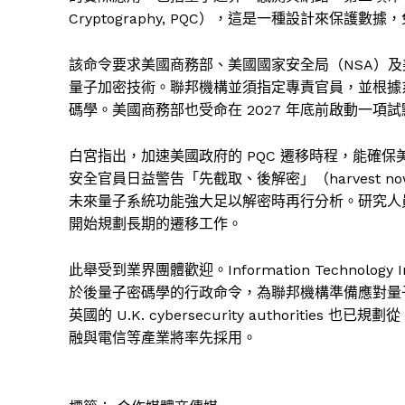
Cryptography, PQC），這是一種設計來保
該命令要求美國商務部、美國國家安全局（NSA）及
量子加密技術。聯邦機構並須指定專責官員，並根據系統類
碼學。美國商務部也受命在 2027 年底前啟動一
白宮指出，加速美國政府的 PQC 遷移時程，能確
安全官員日益警告「先截取、後解密」（harvest now
未來量子系統功能強大足以解密時再行分析。研究人
開始規劃長期的遷移工作。
此舉受到業界團體歡迎。Information Technology I
於後量子密碼學的行政命令，為聯邦機構準備應對量
英國的 U.K. cybersecurity authoritie
融與電信等產業將率先採用。