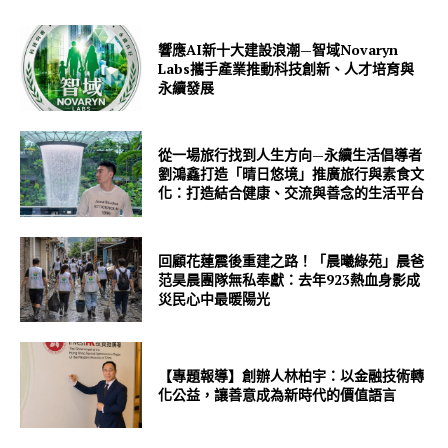
響應AI新十大建設浪潮—智域Novaryn
Labs攜手產業推動科技創新、人才培育與
永續發展
從一場旅行找到人生方向—永續生活倡導者
劉鴻鑫打造「晴日悠境」推廣旅行與素食文
化：打造結合健康、交流與善念的生活平台
回顧花蓮震後重建之路！「晨曦綠苑」晨爸
范昊晨團隊無私奉獻：去年923熱血身影成
災民心中最暖陽光
【專題報導】創辦人林柏宇：以金融技術轉
化公益，讓善意成為新時代的價值語言