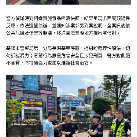
警方偵辦時對柯嫌實施毒品唾液快篩，結果呈現卡西酮類陽性
反應，依法逮捕偵辦，並通知涉案郭男到案說明。全案訊後依
公共危險及傷害等罪嫌，移送臺灣基隆地方檢察署偵辦。
基隆市警察局第一分局長温基興呼籲，遇糾紛應理性解決，切
勿訴諸暴力；毒駕行為嚴重危害安全且涉犯刑責，警方對此絕
不寬貸，將持續強力查緝以維護社會治安。