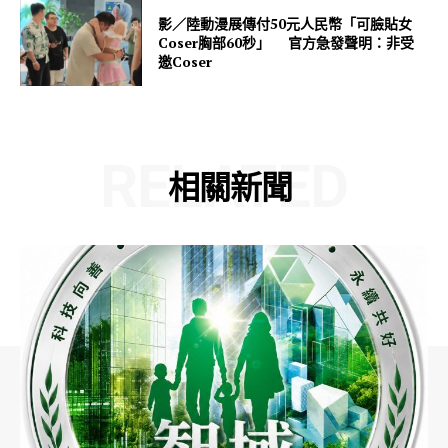
影／陸動漫展傳付50元人民幣「可臉貼女
Coser胸部60秒」 官方急發聲明：非受
邀Coser
RELATED
相關新聞