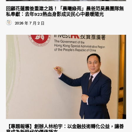
回顧花蓮震後重建之路！「晨曦綠苑」晨爸范昊晨團隊無
私奉獻：去年923熱血身影成災民心中最暖陽光
2026 年 7 月 2 日
【專題報導】創辦人林柏宇：以金融技術轉化公益，讓善