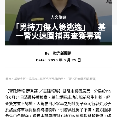
人文旅遊
「男持刀傷人後逃逸」 基
一警火速圍捕再查獲毒駕
By:
微光新聞網
2026 年 6 月 25 日
Date:
發言人基隆市第一分局忠二路派出所長羅軒偉。（圖／記者薛秀蓮 翻攝)
【警政時報 薛秀蓮 ／基隆報導】基隆市警察局第一分局於115
年6月24日清晨接獲報案，稱仁愛區成功市場前發生糾紛。經
查雙方並不認識，因駕駛自小客車之柯姓男子與同行郭姓男子
於該處停車購買檳榔時按喇叭，引發蔡姓男子不滿，雙方隨即
發生口角衝突，過程中蔡男遭對方持刀攻擊導致雙腿受傷，經