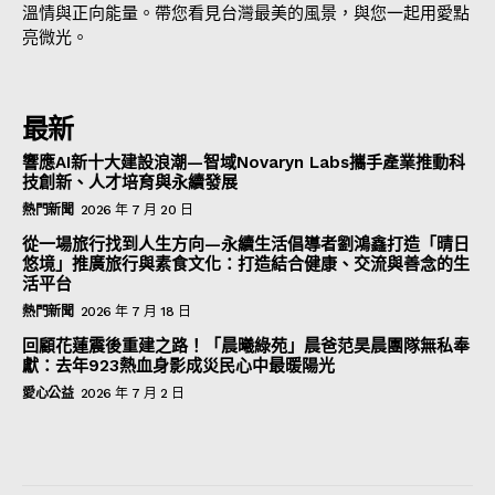
溫情與正向能量。帶您看見台灣最美的風景，與您一起用愛點
亮微光。
最新
響應AI新十大建設浪潮—智域Novaryn Labs攜手產業推動科
技創新、人才培育與永續發展
熱門新聞
2026 年 7 月 20 日
從一場旅行找到人生方向—永續生活倡導者劉鴻鑫打造「晴日
悠境」推廣旅行與素食文化：打造結合健康、交流與善念的生
活平台
熱門新聞
2026 年 7 月 18 日
回顧花蓮震後重建之路！「晨曦綠苑」晨爸范昊晨團隊無私奉
獻：去年923熱血身影成災民心中最暖陽光
愛心公益
2026 年 7 月 2 日