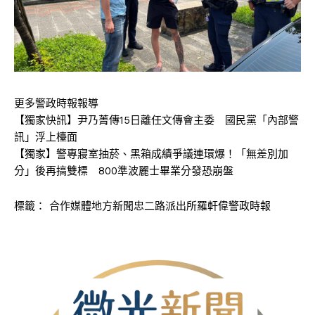
更多警政時報報導
【獨家快訊】尹乃菁傳15日離任文傳會主委 國民黨「內部警
訊」浮上檯面
【獨家】警專寢室抽菸、黑箱成績爭議連環爆！「無差別加
分」後再搞雙標 800準波麗士畢業分發恐崩盤
標籤：
合作媒體地方新聞忠二路派出所羅軒偉警政時報