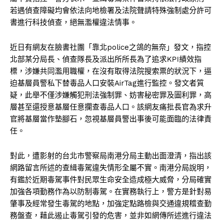
若遇偵查障礙均會依法向地檢署及法院聲請特殊強制處分許可
書進行科技偵查，絕無濫權違法情事。
近日有網友在臉書社團「靠北police之鴿的無奈」發文，指控
北部某分局長、偵查隊長及派出所所長為了追求KPI績效指
標，涉嫌共同濫用職權，在沒有取得法院搜索票的狀況下，逼
迫基層員警私下替毒品人口安裝AirTag進行監控。發文者質
疑，此舉不僅涉嫌觸犯刑法強制罪、妨害秘密罪及圖利罪，高
層甚至還授意基層任意攔查毒品人口。該網友痛批長官為求升
官將基層當作墊腳石，忽視基層員警出事後可能面臨的法律責
任。
對此，遭影射的台北市警察局南港分局主動出面澄清，指出該
網路留言所述的查緝毒駕違失情形全屬不實。南港分局說明，
有鑑於近期毒駕事件對民眾生命安全造成極大威脅，分局確實
加強各項勤務作為以防制毒駕。在實務執行上，警方是針對易
肇事及經常發生毒駕的地點，加強定點路檢與交通違規稽查勤
務盤查，藉此遏止毒駕引發的危害，並非如網傳所述進行違法