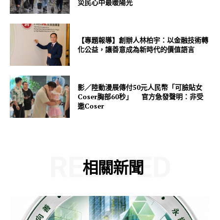
災民心中最暖陽光
【專題報導】創辦人林柏宇：以金融技術轉
化公益，讓善意成為新時代的價值語言
影／陸動漫展傳付50元人民幣「可臉貼女
Coser胸部60秒」 官方急發聲明：非受
邀Coser
RELATED
相關新聞