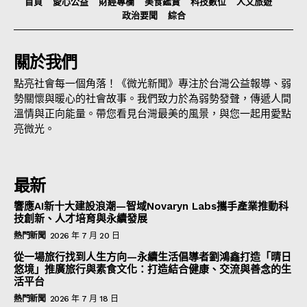
首頁
愛心公益
財經專欄
美食鑑賞
科技數位
人文旅遊
政治要聞
綜合
關於我們
點亮社會每一個角落！《微光新聞》專注於台灣公益報導、弱
勢關懷與暖心的社會故事。我們致力於為弱勢發聲，傳遞人間
溫情與正向能量。帶您看見台灣最美的風景，與您一起用愛點
亮微光。
最新
響應AI新十大建設浪潮—智域Novaryn Labs攜手產業推動科
技創新、人才培育與永續發展
熱門新聞
2026 年 7 月 20 日
從一場旅行找到人生方向—永續生活倡導者劉鴻鑫打造「晴日
悠境」推廣旅行與素食文化：打造結合健康、交流與善念的生
活平台
熱門新聞
2026 年 7 月 18 日