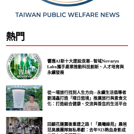
熱門
響應AI新十大建設浪潮—智域Novaryn
Labs攜手產業推動科技創新、人才培育與
永續發展
從一場旅行找到人生方向—永續生活倡導者
劉鴻鑫打造「晴日悠境」推廣旅行與素食文
化：打造結合健康、交流與善念的生活平台
回顧花蓮震後重建之路！「晨曦綠苑」晨爸
范昊晨團隊無私奉獻：去年923熱血身影成