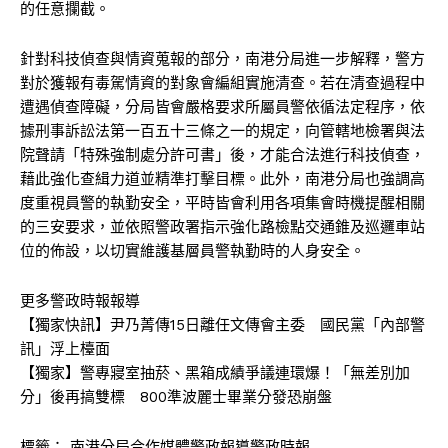
的任意攔截。
針對科技偵查與情資蒐報的部分，南港分局進一步解釋，警方
對於獲報有毒駕情資的對象會編組實施清查。若在清查過程中
遭遇偵查障礙，分局皆會嚴格要求所屬員警依循法定程序，依
據刑事訴訟法第一百五十三條之一的規定，向管轄地檢署與法
院聲請「特殊強制處分許可書」後，才能合法進行科技偵查，
藉此強化查緝力道並精準打擊目標。此外，南港分局也強調高
度重視員警的執勤安全，平時皆會利用各項集會時機提醒相關
的三安要求，並依照警政署指示強化路檢點交通錐及巡邏車站
位的佈設，以切實維護基層員警執勤時的人身安全。
更多警政時報報導
【獨家快訊】尹乃菁傳15日離任文傳會主委 國民黨「內部警
訊」浮上檯面
【獨家】警專寢室抽菸、黑箱成績爭議連環爆！「無差別加
分」後再搞雙標 800準波麗士畢業分發恐崩盤
標籤：
南港分局合作媒體警政報導警政時報