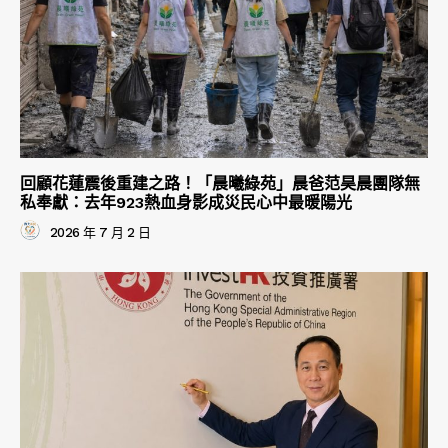
回顧花蓮震後重建之路！「晨曦綠苑」晨爸范昊晨團隊無
私奉獻：去年923熱血身影成災民心中最暖陽光
2026 年 7 月 2 日