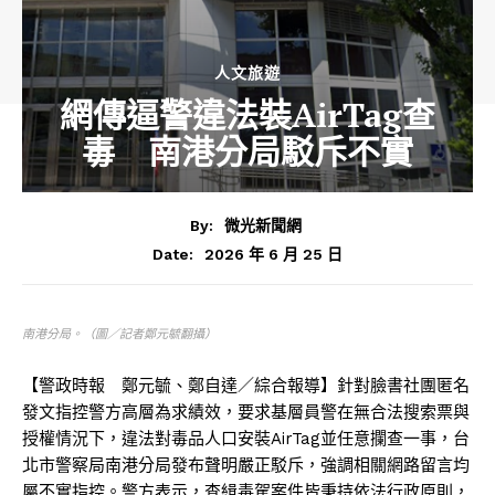
人文旅遊
網傳逼警違法裝AirTag查
毒 南港分局駁斥不實
By:
微光新聞網
2026 年 6 月 25 日
Date:
南港分局。（圖／記者鄭元毓翻攝）
【警政時報 鄭元毓、鄭自達／綜合報導】針對臉書社團匿名
發文指控警方高層為求績效，要求基層員警在無合法搜索票與
授權情況下，違法對毒品人口安裝AirTag並任意攔查一事，台
北市警察局南港分局發布聲明嚴正駁斥，強調相關網路留言均
屬不實指控。警方表示，查緝毒駕案件皆秉持依法行政原則，