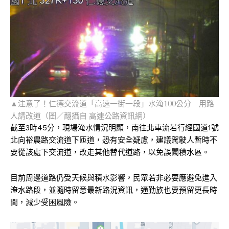
▲注意了！仁德交流道「高速一街一段」水淹100公分 用路
人請改道（圖／翻攝自 高速公路資訊網）
截至3時45分，現場淹水情況明顯，南往北車流若行經國道1號
北向裕農路交流道下匝道，恐有安全疑慮，建議駕駛人暫時不
要從該處下交流道，改走其他替代道路，以免誤闖積水區。
目前周邊道路仍受天候與積水影響，民眾若非必要應避免進入
淹水路段，並隨時留意最新路況資訊，通勤族也要預留更長時
間，減少受困風險。