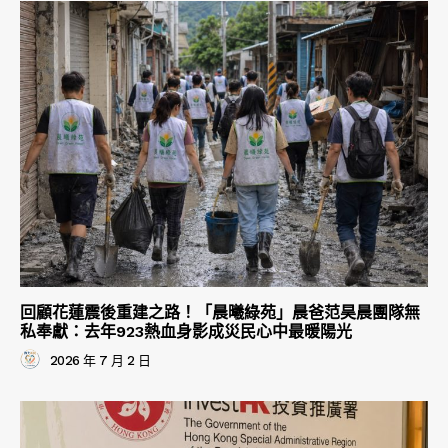
回顧花蓮震後重建之路！「晨曦綠苑」晨爸范昊晨團隊無
私奉獻：去年923熱血身影成災民心中最暖陽光
2026 年 7 月 2 日