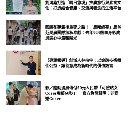
劉鴻鑫打造「晴日悠境」推廣旅行與素食文
化：打造結合健康、交流與善念的生活平台
回顧花蓮震後重建之路！「晨曦綠苑」晨爸
范昊晨團隊無私奉獻：去年923熱血身影成
災民心中最暖陽光
【專題報導】創辦人林柏宇：以金融技術轉
化公益，讓善意成為新時代的價值語言
影／陸動漫展傳付50元人民幣「可臉貼女
Coser胸部60秒」 官方急發聲明：非受
邀Coser