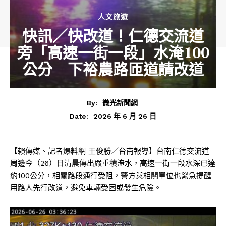
人文旅遊
快訊／快改道！仁德交流道
旁「高速一街一段」水淹100
公分 下裕農路匝道請改道
By:
微光新聞網
2026 年 6 月 26 日
Date:
【賴傳媒、記者爆料網 王俊勝／台南報導】台南仁德交流道
周邊今（26）日清晨傳出嚴重積淹水，高速一街一段水深已達
約100公分，相關路段通行受阻，警方與相關單位也緊急提醒
用路人先行改道，避免車輛受困或發生危險。