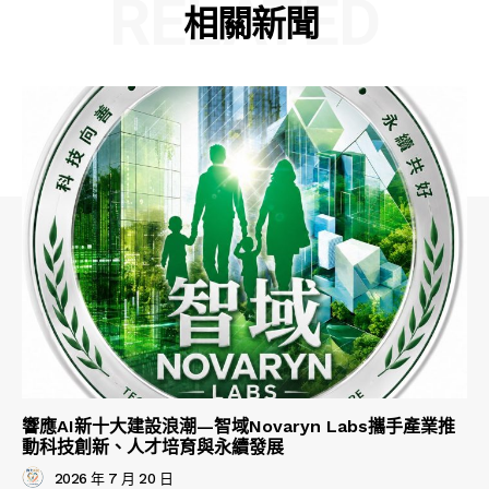
RELATED
相關新聞
響應AI新十大建設浪潮—智域Novaryn Labs攜手產業推
動科技創新、人才培育與永續發展
2026 年 7 月 20 日