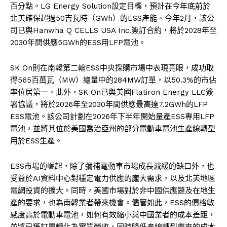
百分點。LG Energy Solution設定目標，預計在今年底前於
北美確保超過50吉瓦時（GWh）的ESS產能。今年2月，該公
司已與Hanwha Q CELLS USA Inc.簽訂合約，將於2028年至
2030年間供應5GWh的ESS用LFP電池。
SK On則在南韓第二輪ESS中央採購市場中表現亮眼，成功取
得565百萬瓦（MW）總量中的284MW訂單，以50.3%的市佔
率位居第一。此外，SK On已與美國Flatiron Energy LLC簽
署協議，將於2026年至2030年間供應最高達7.2GWh的LFP
ESS電池。該公司計劃在2026年下半年開始量產ESS專用LFP
電池，並將其位於美國喬治亞州的部分電動車電池生產線轉型
用於ESS生產。
ESS市場的崛起，除了彌補電動車市場成長減緩的缺口外，也
受益於AI資料中心對穩定電力供應的龐大需求，以及北美地區
電網投資的擴大。同時，美國市場對於非中國供應鏈及在地生
產的要求，也為南韓業者帶來機會。儘管如此，ESS的價格敏
感度高於電動車電池，如何有效縮小與中國業者的成本差距，
並將已獲訂單轉化為實質營收，同時降低產線轉型帶來的成本