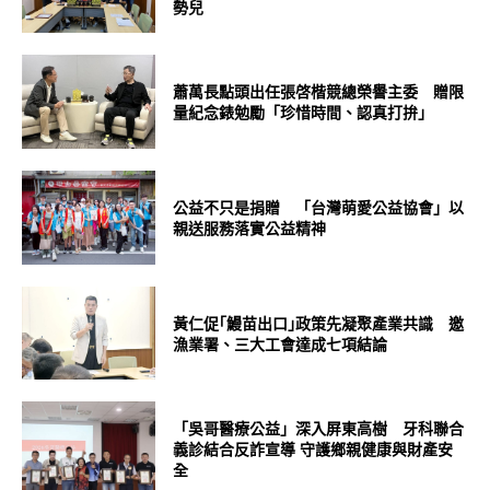
勢兒
蕭萬長點頭出任張啓楷競總榮譽主委 贈限
量紀念錶勉勵「珍惜時間、認真打拚」
公益不只是捐贈 「台灣萌愛公益協會」以
親送服務落實公益精神
黃仁促｢鰻苗出口｣政策先凝聚產業共識 邀
漁業署、三大工會達成七項結論
「吳哥醫療公益」深入屏東高樹 牙科聯合
義診結合反詐宣導 守護鄉親健康與財產安
全