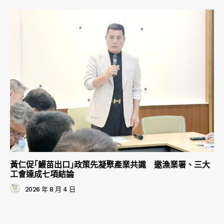
黃仁促｢鰻苗出口｣政策先凝聚產業共識 邀漁業署、三大
工會達成七項結論
2026 年 8 月 4 日