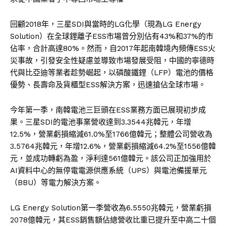
回顧2018年，三星SDI與當時的LG化學（現為LG Energy
Solution）在全球鋰離子ESS市場曾分別佔有43%和37%的市
佔率，合計高達80%。然而，自2017年起南韓境內頻傳ESS火
災事故，引發安全性疑慮並導致市場發展受阻，中國的寧德時
代與比亞迪等業者趁勢崛起，以磷酸鐵鋰（LFP）電池的價格
優勢、長壽命及貨櫃型ESS解決方案，迅速搶佔全球市場。
今年第一季，南韓電池三巨頭在ESS業務方面已展現初步成
果。三星SDI的電池事業營收達到3.3544兆韓元，年增
12.5%，營業虧損縮減61.0%至1766億韓元；整體公司營收為
3.5764兆韓元，年增12.6%，營業虧損縮減64.2%至1556億韓
元，並成功轉虧為盈，淨利達561億韓元。該公司正加強用於
AI資料中心的無停電電源供應系統（UPS）與電池備援單元
（BBU）等電力解決方案。
LG Energy Solution第一季營收為6.5550兆韓元，營業虧損
2078億韓元，其ESS銷售額佔總營收比重已提升至中高二十個