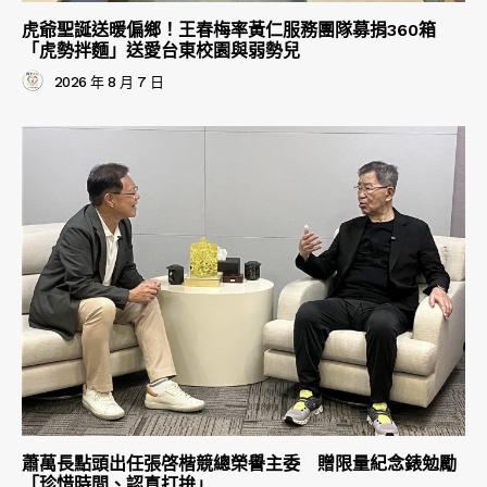
虎爺聖誕送暖偏鄉！王春梅率黃仁服務團隊募捐360箱
「虎勢拌麵」送愛台東校園與弱勢兒
2026 年 8 月 7 日
蕭萬長點頭出任張啓楷競總榮譽主委 贈限量紀念錶勉勵
「珍惜時間、認真打拚」