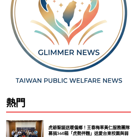
熱門
虎爺聖誕送暖偏鄉！王春梅率黃仁服務團隊
募捐360箱「虎勢拌麵」送愛台東校園與弱