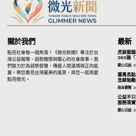
關於我們
最新
點亮社會每一個角落！《微光新聞》專注於台
虎爺聖誕
360箱
灣公益報導、弱勢關懷與暖心的社會故事。我
們致力於為弱勢發聲，傳遞人間溫情與正向能
愛心公益
2
量。帶您看見台灣最美的風景，與您一起用愛
蕭萬長點
點亮微光。
念錶勉勵
政治要聞
2
公益不只
服務落實
愛心公益
2