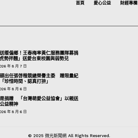
首頁
愛心公益
財經專欄
送暖偏鄉！王春梅率黃仁服務團隊募捐
「虎勢拌麵」送愛台東校園與弱勢兒
026 年 8 月 7 日
頭出任張啓楷競總榮譽主委 贈限量紀
「珍惜時間、認真打拚」
026 年 8 月 6 日
是捐贈 「台灣萌愛公益協會」以親送
公益精神
026 年 8 月 6 日
© 2025 微光新聞網 All Rights Reserved.