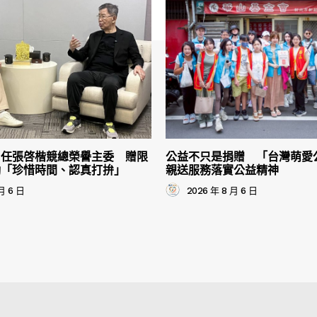
出任張啓楷競總榮譽主委 贈限
公益不只是捐贈 「台灣萌愛
勵「珍惜時間、認真打拚」
親送服務落實公益精神
月 6 日
2026 年 8 月 6 日