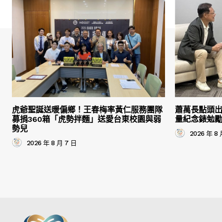
虎爺聖誕送暖偏鄉！王春梅率黃仁服務團隊
蕭萬長點頭
募捐360箱「虎勢拌麵」送愛台東校園與弱
量紀念錶勉
勢兒
2026 年 8 
2026 年 8 月 7 日