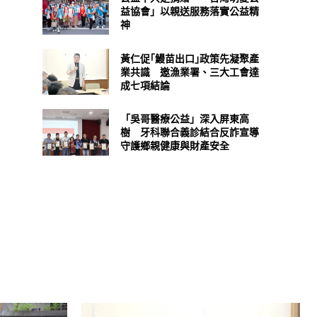
益協會」以親送服務落實公益精
神
黃仁促｢鰻苗出口｣政策先凝聚產
業共識 邀漁業署、三大工會達
成七項結論
「吳哥醫療公益」深入屏東高
樹 牙科聯合義診結合反詐宣導
守護鄉親健康與財產安全