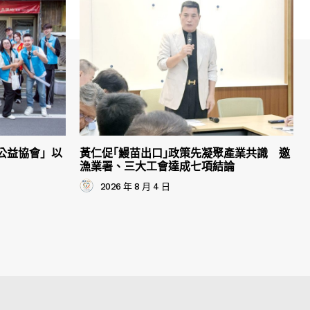
公益協會」以
黃仁促｢鰻苗出口｣政策先凝聚產業共識 邀
漁業署、三大工會達成七項結論
2026 年 8 月 4 日