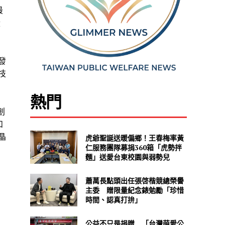
最
從
發
技
熱門
創
和
晶
虎爺聖誕送暖偏鄉！王春梅率黃
仁服務團隊募捐360箱「虎勢拌
麵」送愛台東校園與弱勢兒
蕭萬長點頭出任張啓楷競總榮譽
主委 贈限量紀念錶勉勵「珍惜
時間、認真打拚」
公益不只是捐贈 「台灣萌愛公