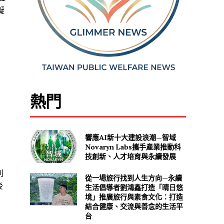
擬
為
熱門
響應AI新十大建設浪潮—智域
Novaryn Labs攜手產業推動科
技創新、人才培育與永續發展
則
從一場旅行找到人生方向—永續
後
生活倡導者劉鴻鑫打造「晴日悠
境」推廣旅行與素食文化：打造
結合健康、交流與善念的生活平
台