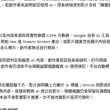
介入，若創作者未說明是否使用 AI，而系統偵測到影片含有「顯著
內容來源與真實性聯盟 C2PA 元數據、Google 自有 AI 工具
例如 Veo 或 Dream Screen 產出，或影片檔案含有顯示內容
將被視為永久標示，創作者無法自行移除。
內部訊號判定為擬真 AI 內容，創作者若認為系統誤判，仍可透過
 也強調，創作者仍須依平台規範誠實揭露擬真 AI 使用情形，平台自動標
在播放器下方、影片說明欄上方顯示 AI 標籤；Shorts 短影音
內容，或僅有輕微 AI 修正的影片，相關揭露仍會保留在展開
露標籤本身不會影響影片推薦，也不會改變影片是否可營利。