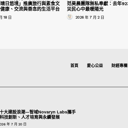
「晴日悠境」推廣旅行與素食文
范昊晨團隊無私奉獻：去年92
合健康、交流與善念的生活平台
災民心中最暖陽光
月 18 日
2026 年 7 月 2 日
首頁
愛心公益
財經專欄
十大建設浪潮—智域Novaryn Labs攜手
科技創新、人才培育與永續發展
026 年 7 月 20 日