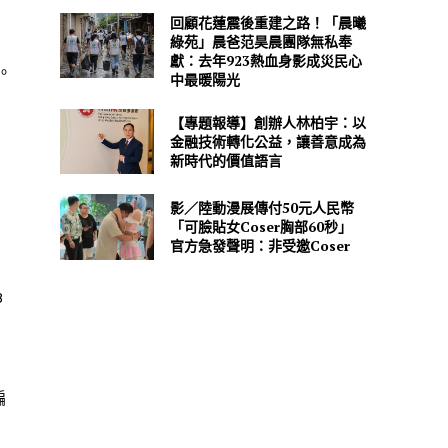
回顧花蓮震後重建之路！「晨曦
綠苑」晨爸范昊晨團隊無私奉
獻：去年923熱血身影成災民心
。
中最暖陽光
【專題報導】創辦人林柏宇：以
金融技術轉化公益，讓善意成為
新時代的價值語言
影／陸動漫展傳付50元人民幣
「可臉貼女Coser胸部60秒」
官方急發聲明：非受邀Coser
8
編