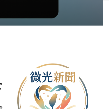
e
生
邊