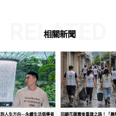
RELATED
相關新聞
找到人生方向—永續生活倡導者
回顧花蓮震後重建之路！「晨