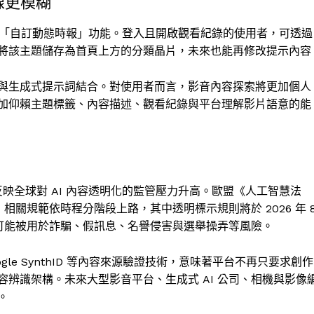
線更模糊
市場推出「自訂動態時報」功能。登入且開啟觀看紀錄的使用者，可透過
將該主題儲存為首頁上方的分類晶片，未來也能再修改提示內容
與生成式提示詞結合。對使用者而言，影音內容探索將更加個人
加仰賴主題標籤、內容描述、觀看紀錄與平台理解影片語意的能
則反映全球對 AI 內容透明化的監管壓力升高。歐盟《人工智慧法
相關規範依時程分階段上路，其中透明標示規則將於 2026 年 
像可能被用於詐騙、假訊息、名譽侵害與選舉操弄等風險。
oogle SynthID 等內容來源驗證技術，意味著平台不再只要求創作
辨識架構。未來大型影音平台、生成式 AI 公司、相機與影像
。