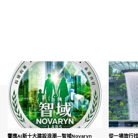
響應AI新十大建設浪潮—智域Novaryn
從一場旅行