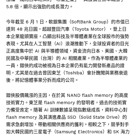
5.8 倍，顯示出強勁的成長潛力。
今年截至 6 月 1 日，軟銀集團（SoftBank Group）的市值已
達到 48 兆日圓，超越豐田汽車（Toyota Motor），登上日
本企業龍頭寶座，凸顯出科技及半導體產業在全球股市的強勢
表現。尤其在人工智慧（AI）浪潮推動下，全球投資者的目光
正高度集中於 AI 與半導體領域，資金流向日本、美國、大韓
民國及中華民國（台灣）的 AI 相關產業。作為半導體產業的
一員，鎧俠的成功被視為日本企業仍有能力開發新產品的證
明，尤其是在過去曾因東芝（Toshiba）會計醜聞與業務衰退
後，將記憶體事業分拆而成的公司。
鎧俠股價飆漲的主因，在於其 NAND flash memory 的高度
技術實力。東芝是 flash memory 的發明者，過去的技術實
力備受肯定。隨著 AI 訓練數據呈現指數級成長，資料中心對
flash memory 及其演進產品 SSD（Solid State Drive）的
需求急劇增加，帶動相關供應商的獲利。相較之下，競爭對手
如大韓民國的三星電子（Samsung Electronics）和 SK 海力