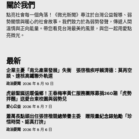
關於我們
點亮社會每一個角落！《微光新聞》專注於台灣公益報導、弱
勢關懷與暖心的社會故事。我們致力於為弱勢發聲，傳遞人間
溫情與正向能量。帶您看見台灣最美的風景，與您一起用愛點
亮微光。
最新
企業主憂「南北產業發展」失衡 張啓楷疾呼賴清德：莫再空
談、速核高鐵聯外軌道
政治要聞
2026 年 8 月 10 日
虎爺聖誕送暖偏鄉！王春梅率黃仁服務團隊募捐360箱「虎勢
拌麵」送愛台東校園與弱勢兒
愛心公益
2026 年 8 月 7 日
蕭萬長點頭出任張啓楷競總榮譽主委 贈限量紀念錶勉勵「珍
惜時間、認真打拚」
政治要聞
2026 年 8 月 6 日