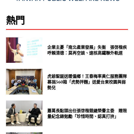
熱門
企業主憂「南北產業發展」失衡 張啓楷疾
呼賴清德：莫再空談、速核高鐵聯外軌道
虎爺聖誕送暖偏鄉！王春梅率黃仁服務團隊
募捐360箱「虎勢拌麵」送愛台東校園與弱
勢兒
蕭萬長點頭出任張啓楷競總榮譽主委 贈限
量紀念錶勉勵「珍惜時間、認真打拚」