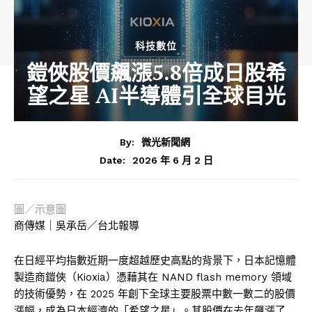
科技數位
鎧俠股價飆漲5.8倍成日股希
望之星 AI半導體引全球目光
By:
微光新聞網
2026 年 6 月 2 日
Date:
圖／示意圖
商傳媒｜吳承岳／台北報導
在日經平均指數近期一度超越歷史高點的背景下，日本記憶體
製造商鎧俠（Kioxia）憑藉其在 NAND flash memory 領域
的技術優勢，在 2025 年創下全球主要股票中數一數二的股價
漲幅，成為日本經濟的「希望之星」。其股價在去年飆漲了