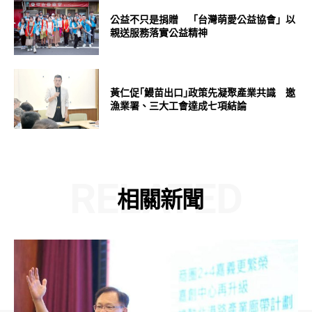
公益不只是捐贈 「台灣萌愛公益協會」以
親送服務落實公益精神
黃仁促｢鰻苗出口｣政策先凝聚產業共識 邀
漁業署、三大工會達成七項結論
RELATED
相關新聞