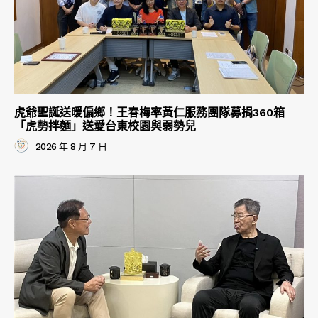
虎爺聖誕送暖偏鄉！王春梅率黃仁服務團隊募捐360箱
「虎勢拌麵」送愛台東校園與弱勢兒
2026 年 8 月 7 日