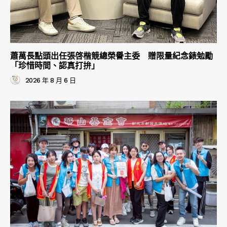
蕭萬長點頭出任張啓楷競總榮譽主委 贈限量紀念錶勉勵
「珍惜時間、認真打拚」
2026 年 8 月 6 日