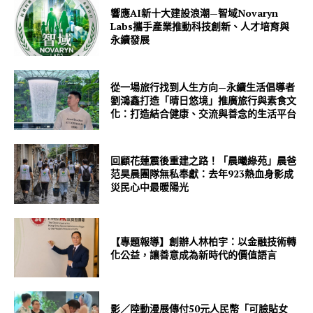
響應AI新十大建設浪潮—智域Novaryn
Labs攜手產業推動科技創新、人才培育與
永續發展
從一場旅行找到人生方向—永續生活倡導者
劉鴻鑫打造「晴日悠境」推廣旅行與素食文
化：打造結合健康、交流與善念的生活平台
回顧花蓮震後重建之路！「晨曦綠苑」晨爸
范昊晨團隊無私奉獻：去年923熱血身影成
災民心中最暖陽光
【專題報導】創辦人林柏宇：以金融技術轉
化公益，讓善意成為新時代的價值語言
影／陸動漫展傳付50元人民幣「可臉貼女