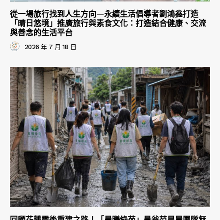
從一場旅行找到人生方向—永續生活倡導者劉鴻鑫打造
「晴日悠境」推廣旅行與素食文化：打造結合健康、交流
與善念的生活平台
2026 年 7 月 18 日
回顧花蓮震後重建之路！「晨曦綠苑」晨爸范昊晨團隊無