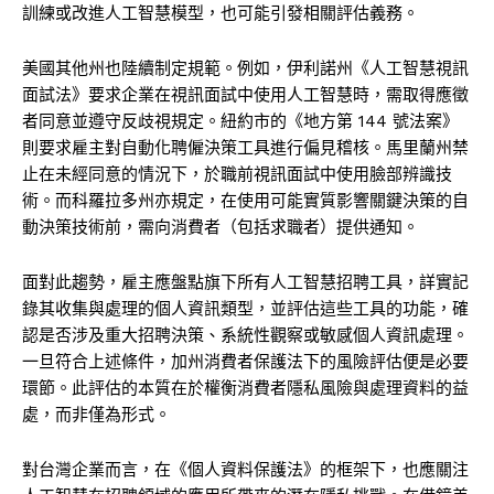
訓練或改進人工智慧模型，也可能引發相關評估義務。
美國其他州也陸續制定規範。例如，伊利諾州《人工智慧視訊
面試法》要求企業在視訊面試中使用人工智慧時，需取得應徵
者同意並遵守反歧視規定。紐約市的《地方第 144 號法案》
則要求雇主對自動化聘僱決策工具進行偏見稽核。馬里蘭州禁
止在未經同意的情況下，於職前視訊面試中使用臉部辨識技
術。而科羅拉多州亦規定，在使用可能實質影響關鍵決策的自
動決策技術前，需向消費者（包括求職者）提供通知。
面對此趨勢，雇主應盤點旗下所有人工智慧招聘工具，詳實記
錄其收集與處理的個人資訊類型，並評估這些工具的功能，確
認是否涉及重大招聘決策、系統性觀察或敏感個人資訊處理。
一旦符合上述條件，加州消費者保護法下的風險評估便是必要
環節。此評估的本質在於權衡消費者隱私風險與處理資料的益
處，而非僅為形式。
對台灣企業而言，在《個人資料保護法》的框架下，也應關注