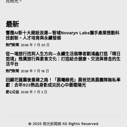
亮微光。
最新
響應AI新十大建設浪潮—智域Novaryn Labs攜手產業推動科
技創新、人才培育與永續發展
熱門新聞
2026 年 7 月 20 日
從一場旅行找到人生方向—永續生活倡導者劉鴻鑫打造「晴日
悠境」推廣旅行與素食文化：打造結合健康、交流與善念的生
活平台
熱門新聞
2026 年 7 月 18 日
回顧花蓮震後重建之路！「晨曦綠苑」晨爸范昊晨團隊無私奉
獻：去年923熱血身影成災民心中最暖陽光
愛心公益
2026 年 7 月 2 日
© 2025 微光新聞網 All Rights Reserved.