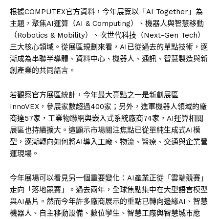
根據COMPUTEX官方資料，今年展覽以「AI Together」為
主題，聚焦AI運算（AI & Computing）、機器人與智慧移動
（Robotics & Mobility）、次世代科技（Next-Gen Tech）
三大核心領域。從展區規劃來看，AI已從過去的單點技術，逐
漸成為串聯半導體、資料中心、機器人、通訊、智慧製造與新
創產業的共同語言。
若觀察官方展區統計，今年最大亮點之一是新創展區
InnoVEX，參展家數超過400家；另外，進軍機器人領域的廠
商達57家，工業物聯網與嵌入式系統廠商74家，AI運算相關
展區也持續擴大。這顯示市場關注焦點已從單純生成式AI模
型，逐漸轉向如何將AI導入工廠、物流、醫療、交通與企業營
運現場。
今年展場可以看見另一個重要變化：AI產業正從「雲端競賽」
走向「落地競賽」。過去兩年，全球焦點集中在大型語言模型
與AI晶片。然而今年許多廠商展示的重點已轉向邊緣AI、智慧
機器人、自主移動設備、數位孿生、智慧工廠與智慧城市應