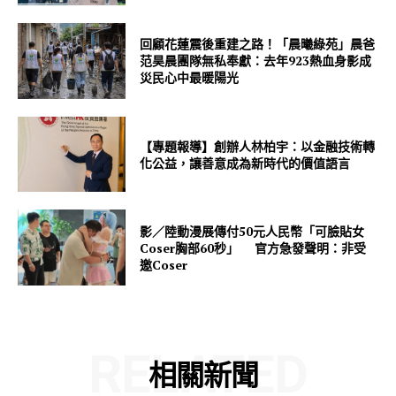
回顧花蓮震後重建之路！「晨曦綠苑」晨爸
范昊晨團隊無私奉獻：去年923熱血身影成
災民心中最暖陽光
【專題報導】創辦人林柏宇：以金融技術轉
化公益，讓善意成為新時代的價值語言
影／陸動漫展傳付50元人民幣「可臉貼女
Coser胸部60秒」 官方急發聲明：非受
邀Coser
RELATED
相關新聞