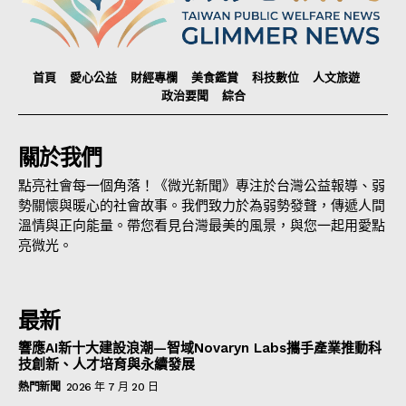
首頁
愛心公益
財經專欄
美食鑑賞
科技數位
人文旅遊
政治要聞
綜合
關於我們
點亮社會每一個角落！《微光新聞》專注於台灣公益報導、弱
勢關懷與暖心的社會故事。我們致力於為弱勢發聲，傳遞人間
溫情與正向能量。帶您看見台灣最美的風景，與您一起用愛點
亮微光。
最新
響應AI新十大建設浪潮—智域Novaryn Labs攜手產業推動科
技創新、人才培育與永續發展
熱門新聞
2026 年 7 月 20 日