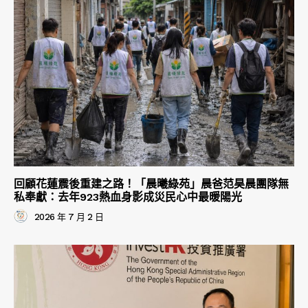
回顧花蓮震後重建之路！「晨曦綠苑」晨爸范昊晨團隊無
私奉獻：去年923熱血身影成災民心中最暖陽光
2026 年 7 月 2 日