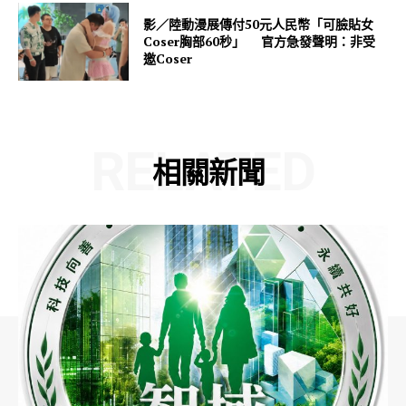
影／陸動漫展傳付50元人民幣「可臉貼女
Coser胸部60秒」 官方急發聲明：非受
邀Coser
RELATED
相關新聞