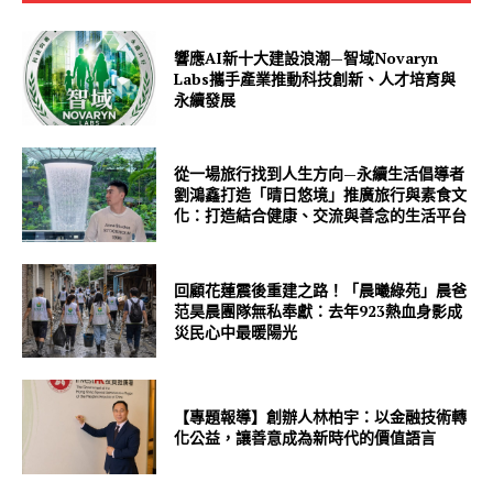
響應AI新十大建設浪潮—智域Novaryn
Labs攜手產業推動科技創新、人才培育與
永續發展
從一場旅行找到人生方向—永續生活倡導者
劉鴻鑫打造「晴日悠境」推廣旅行與素食文
化：打造結合健康、交流與善念的生活平台
回顧花蓮震後重建之路！「晨曦綠苑」晨爸
范昊晨團隊無私奉獻：去年923熱血身影成
災民心中最暖陽光
【專題報導】創辦人林柏宇：以金融技術轉
化公益，讓善意成為新時代的價值語言