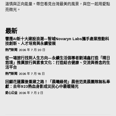
溫情與正向能量。帶您看見台灣最美的風景，與您一起用愛點
亮微光。
最新
響應AI新十大建設浪潮—智域Novaryn Labs攜手產業推動科
技創新、人才培育與永續發展
熱門新聞
2026 年 7 月 20 日
從一場旅行找到人生方向—永續生活倡導者劉鴻鑫打造「晴日
悠境」推廣旅行與素食文化：打造結合健康、交流與善念的生
活平台
熱門新聞
2026 年 7 月 18 日
回顧花蓮震後重建之路！「晨曦綠苑」晨爸范昊晨團隊無私奉
獻：去年923熱血身影成災民心中最暖陽光
愛心公益
2026 年 7 月 2 日