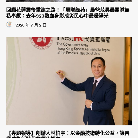
回顧花蓮震後重建之路！「晨曦綠苑」晨爸范昊晨團隊無
私奉獻：去年923熱血身影成災民心中最暖陽光
2026 年 7 月 2 日
【專題報導】創辦人林柏宇：以金融技術轉化公益，讓善