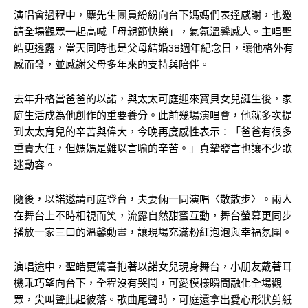
演唱會過程中，麋先生團員紛紛向台下媽媽們表達感謝，也邀
請全場觀眾一起高喊「母親節快樂」，氣氛溫馨感人。主唱聖
皓更透露，當天同時也是父母結婚38週年紀念日，讓他格外有
感而發，並感謝父母多年來的支持與陪伴。
去年升格當爸爸的以諾，與太太可庭迎來寶貝女兒誕生後，家
庭生活成為他創作的重要養分。此前幾場演唱會，他就多次提
到太太育兒的辛苦與偉大，今晚再度感性表示：「爸爸有很多
重責大任，但媽媽是難以言喻的辛苦。」真摯發言也讓不少歌
迷動容。
隨後，以諾邀請可庭登台，夫妻倆一同演唱〈散散步〉。兩人
在舞台上不時相視而笑，流露自然甜蜜互動，舞台螢幕更同步
播放一家三口的溫馨動畫，讓現場充滿粉紅泡泡與幸福氛圍。
演唱途中，聖皓更驚喜抱著以諾女兒現身舞台，小朋友戴著耳
機乖巧望向台下，全程沒有哭鬧，可愛模樣瞬間融化全場觀
眾，尖叫聲此起彼落。歌曲尾聲時，可庭還拿出愛心形狀剪紙