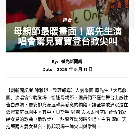
綜合
母親節最暖畫面！麋先生演
唱會驚見寶寶登台掀尖叫
By:
微光新聞網
2026 年 5 月 11 日
Date:
【創新聞記者 陳雅琪／整理報導】人氣樂團
麋先生
「大馬戲
團」演唱會今晚登場，恰逢母親節，團員們不僅在舞台上感性
告白媽媽，更安排充滿溫馨與愛意的橋段，讓全場歌迷沉浸在
濃濃家庭氛圍中。其中，貝斯手
以諾
與太太可庭同台合唱寫
給女兒的歌曲〈散散步〉，甜蜜互動閃瞎全場，主唱
聖皓
更
抱著兩人愛女登台，掀起現場一陣尖叫與掌聲。