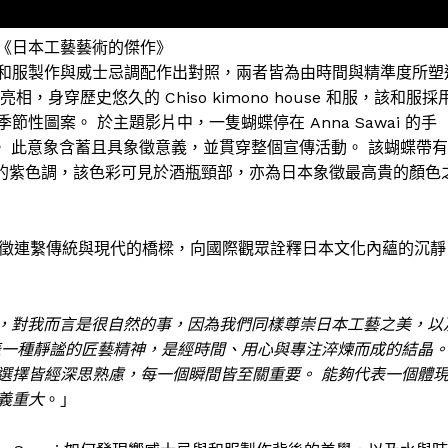
《日本工藝藝術的傑作》
和服製作與威士忌調配作出對照，兩者皆為由時間與精準度所塑
相，身穿歷史悠久的 Chiso kimono house 和服，該和服採
圖案。 於主題影片中，一隻蝴蝶停在 Anna Sawai 的手
圖案設計。 此意象含蓄且具象徵意義，並貫穿整個宣傳活動。 該蝴蝶帶有
士忌標誌性的紫色調，該色彩可見於酒瓶頸部，亦為日本象徵最高貴的顏色
，象徵連繫傳統與現代的橋樑，向國際觀眾詮釋日本文化內蘊的沉靜
牌大使，對我而言是很自然的事，因為我們同樣尊崇日本工藝之美，以
表一種靜謐的匠藝精神，是經時間、用心與專注淬煉而成的結晶
選擇皆經深思熟慮，每一個瞬間皆至關重要。 能夠代表一個體
義重大
。」