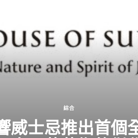
綜合
響威士忌推出首個