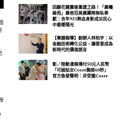
回顧花蓮震後重建之路！「晨曦
綠苑」晨爸范昊晨團隊無私奉
獻：去年923熱血身影成災民心
造
中最暖陽光
用
【專題報導】創辦人林柏宇：以
金融技術轉化公益，讓善意成為
新時代的價值語言
之
影／陸動漫展傳付50元人民幣
「可臉貼女Coser胸部60秒」
官方急發聲明：非受邀Coser
及
。
現