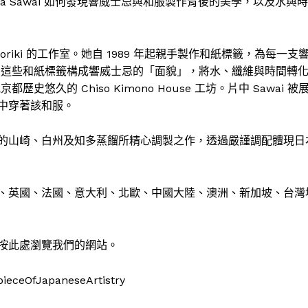
a Sawai 如何發現響威士忌與和服製作背後的美學，以及水與時
 Horiki 的工作室。她自 1989 年起親手製作和紙標籤，為每一支
，這些和紙標籤構成響威士忌的「面貌」，將水、纖維與時間轉
久的 Chiso Kimono House 工坊。片中 Sawai 被
中穿著該和服。
的山崎、白州及知多蒸餾所精心調製之作，透過嚴謹調配體現日
、英國、法國、意大利、北歐、中國
大陸
、澳洲、新加坡、台灣
按此處瀏覽我們的網站。
pieceOfJapaneseArtistry