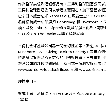
作為全球高級烈酒領導品牌，三得利全球烈酒公司以
三得利全球烈酒公司以精湛工藝聞名，旗下涵蓋多個頂級烈酒系
忌；日本威士忌如 Yamazaki 山崎威士忌、Hakush
名蘇格蘭威士忌品牌如 Laphroaig 和 Bowmore 。同時
酒，以及 Roku 和 Sipsmith 氈酒品牌。此外，亦於
Six) 及 On The Rocks 品牌頂級雞尾酒。
三得利全球烈酒公司為一間全球性企業，於近 30 個國家擁有約
Minahare」及「Giving Back to Society
持續發展策略涵蓋具雄心的目標與投資，旨在推動可
烈酒公司總部位於紐約市，為日本三得利控股有限公
www.suntoryglobalspirits.com 和 www.drinksm
理性享用。
響威士忌，酒精濃度 43% (ABV)。 ©2026 Suntory Global S
10010