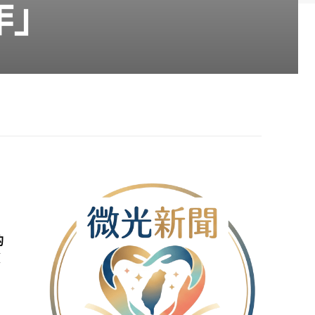
作」
的
獲