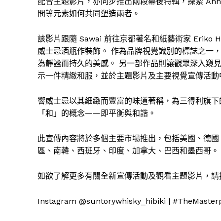
配合主題影片，亦同步推出兩段幕後特輯，探索 Ann
間等元素如何共同塑造兩者。
該影片跟隨 Sawai 前往京都著名和紙藝術家 Eriko
威士忌酒瓶作裝飾。 作為品牌視覺識別的標誌之一
為靜謐而持久的美感。 另一部作品則讓觀眾深入窺見京都歷史悠
示一件精緻和服，並於主題影片及主要視覺宣傳活動
響威士忌以其細緻而豐富的味道著稱，為三得利旗下
「和」的概念——即平衡與和諧。
此宣傳內容將於多個主要市場推出，包括美國、德國
區、南韓、西班牙、印度、加拿大、巴西和墨西哥。
如欲了解更多有關全新宣傳活動及觀看主題影片，請
Instagram @suntorywhisky_hibiki | #TheMaster