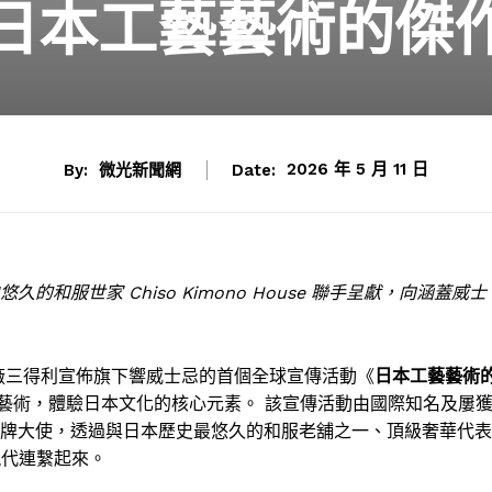
日本工藝藝術的傑
By:
微光新聞網
Date:
2026 年 5 月 11 日
久的和服世家 Chiso Kimono House 聯手呈獻，向涵蓋威士
酒廠三得利宣佈旗下響威士忌的首個全球宣傳活動《
日本工藝藝術
藝術，體驗日本文化的核心元素。 該宣傳活動由國際知名及屢
忌全球品牌大使，透過與日本歷史最悠久的和服老舖之一、頂級奢華代表
與現代連繫起來。