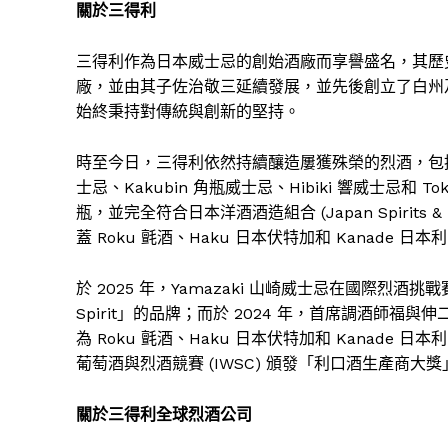
關於三得利
三得利作為日本威士忌的創始酒廠而享譽盛名，其歷史
廠，並由其子佐治敬三延續發展，並先後創立了白州
始終秉持對傳統與創新的堅持。
時至今日，三得利依然持續釀造屢獲殊榮的烈酒，包括 Yam
士忌、Kakubin 角瓶威士忌、Hibiki 響威士忌
瓶，並完全符合日本洋酒酒造組合 (Japan Spirits & Li
蓋 Roku 氈酒、Haku 日本伏特加和 Kanad
於 2025 年，Yamazaki 山崎威士忌在國際烈酒挑
Spirit」的品牌；而於 2024 年，首席調酒師
為 Roku 氈酒、Haku 日本伏特加和 Kanade
葡萄酒與烈酒競賽 (IWSC) 頒發「利口酒生產商大
關於三得利全球烈酒公司