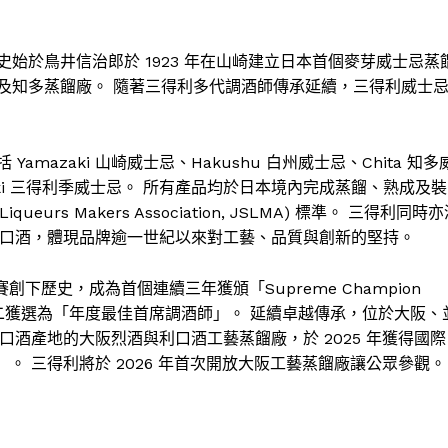
始於鳥井信治郎於 1923 年在山崎建立日本首個麥芽威士忌蒸
及知多蒸餾廠。 隨著三得利多代調酒師傳承延續，三得利威士
azaki 山崎威士忌、Hakushu 白州威士忌、Chita 知多
和 Toki 三得利季威士忌。 所有產品均於日本境內完成蒸餾、熟成及裝
queurs Makers Association, JSLMA) 標準。 三得利同時
e 日本利口酒，體現品牌逾一世紀以來對工藝、品質與創新的堅持。
戰賽創下歷史，成為首個連續三年獲頒「Supreme Champion
福與伸二獲選為「年度最佳首席調酒師」。 延續卓越傳承，位於大阪、
 日本利口酒產地的大阪烈酒與利口酒工藝蒸餾廠，於 2025 年獲得國際
獎」。 三得利將於 2026 年首次開放大阪工藝蒸餾廠讓公眾參觀。