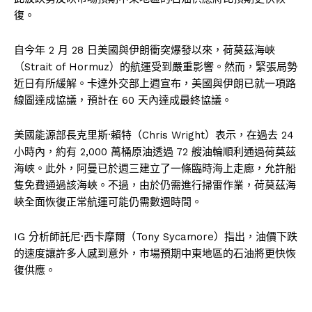
復。
自今年 2 月 28 日美國與伊朗衝突爆發以來，荷莫茲海峽
（Strait of Hormuz）的航運受到嚴重影響。然而，緊張局勢
近日有所緩解。卡達外交部上週宣布，美國與伊朗已就一項路
線圖達成協議，預計在 60 天內達成最終協議。
美國能源部長克里斯·賴特（Chris Wright）表示，在過去 24
小時內，約有 2,000 萬桶原油透過 72 艘油輪順利通過荷莫茲
海峽。此外，阿曼已於週三建立了一條臨時海上走廊，允許船
隻免費通過該海峽。不過，由於仍需進行掃雷作業，荷莫茲海
峽全面恢復正常航運可能仍需數週時間。
IG 分析師託尼·西卡摩爾（Tony Sycamore）指出，油價下跌
的速度讓許多人感到意外，市場預期中東地區的石油將更快恢
復供應。