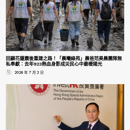
回顧花蓮震後重建之路！「晨曦綠苑」晨爸范昊晨團隊無
私奉獻：去年923熱血身影成災民心中最暖陽光
2026 年 7 月 2 日