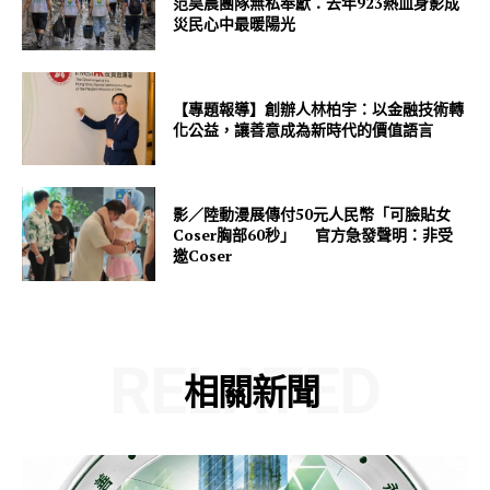
范昊晨團隊無私奉獻：去年923熱血身影成
災民心中最暖陽光
【專題報導】創辦人林柏宇：以金融技術轉
化公益，讓善意成為新時代的價值語言
影／陸動漫展傳付50元人民幣「可臉貼女
Coser胸部60秒」 官方急發聲明：非受
邀Coser
RELATED
相關新聞