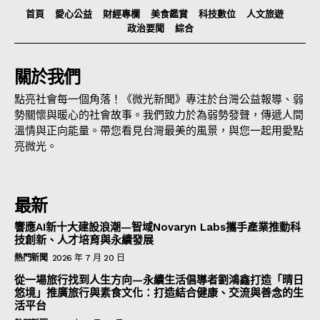
首頁
愛心公益
財經專欄
美食鑑賞
科技數位
人文旅遊
政治要聞
綜合
關於我們
點亮社會每一個角落！《微光新聞》專注於台灣公益報導、弱
勢關懷與暖心的社會故事。我們致力於為弱勢發聲，傳遞人間
溫情與正向能量。帶您看見台灣最美的風景，與您一起用愛點
亮微光。
最新
響應AI新十大建設浪潮—智域Novaryn Labs攜手產業推動科
技創新、人才培育與永續發展
熱門新聞
2026 年 7 月 20 日
從一場旅行找到人生方向—永續生活倡導者劉鴻鑫打造「晴日
悠境」推廣旅行與素食文化：打造結合健康、交流與善念的生
活平台