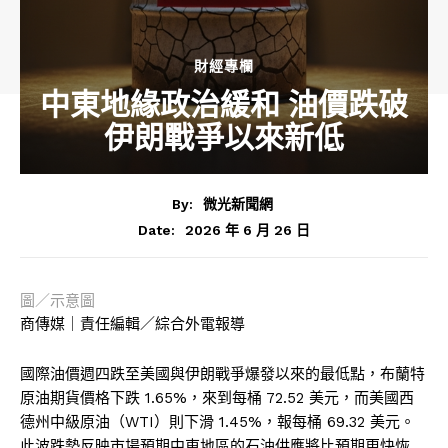
財經專欄
中東地緣政治緩和 油價跌破
伊朗戰爭以來新低
By:
微光新聞網
2026 年 6 月 26 日
Date:
圖／示意圖
商傳媒｜責任編輯／綜合外電報導
國際油價週四跌至美國與伊朗戰爭爆發以來的最低點，布蘭特
原油期貨價格下跌 1.65%，來到每桶 72.52 美元，而美國西
德州中級原油（WTI）則下滑 1.45%，報每桶 69.32 美元。
此波跌勢反映市場預期中東地區的石油供應將比預期更快恢