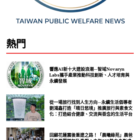
熱門
響應AI新十大建設浪潮—智域Novaryn
Labs攜手產業推動科技創新、人才培育與
永續發展
從一場旅行找到人生方向—永續生活倡導者
劉鴻鑫打造「晴日悠境」推廣旅行與素食文
化：打造結合健康、交流與善念的生活平台
回顧花蓮震後重建之路！「晨曦綠苑」晨爸