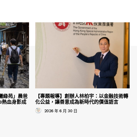
曦綠苑」晨爸
【專題報導】創辦人林柏宇：以金融技術轉
3熱血身影成
化公益，讓善意成為新時代的價值語言
2026 年 6 月 30 日