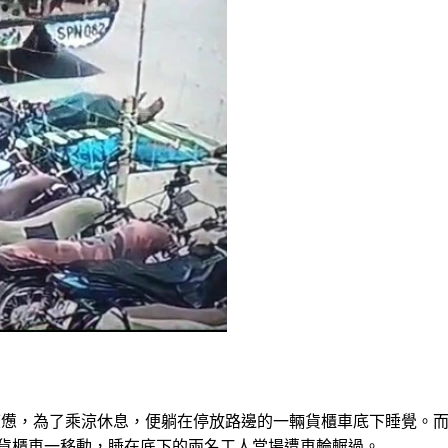
疲憊，為了乘涼休息，便躺在停放路邊的一輛貨櫃車底下睡覺。
貨櫃車一移動，睡在底下的兩名工人當場遭車輪輾過。