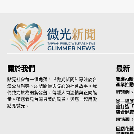
關於我們
最新
點亮社會每一個角落！《微光新聞》專注於台
響應AI新
產業推動
灣公益報導、弱勢關懷與暖心的社會故事。我
們致力於為弱勢發聲，傳遞人間溫情與正向能
熱門新聞
2
量。帶您看見台灣最美的風景，與您一起用愛
從一場旅
點亮微光。
鑫打造「
結合健康
熱門新聞
2
回顧花蓮