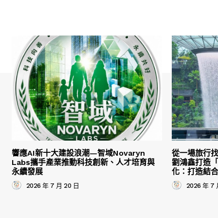
響應AI新十大建設浪潮—智域Novaryn
從一場旅行
Labs攜手產業推動科技創新、人才培育與
劉鴻鑫打造
永續發展
化：打造結
2026 年 7 月 20 日
2026 年 7 