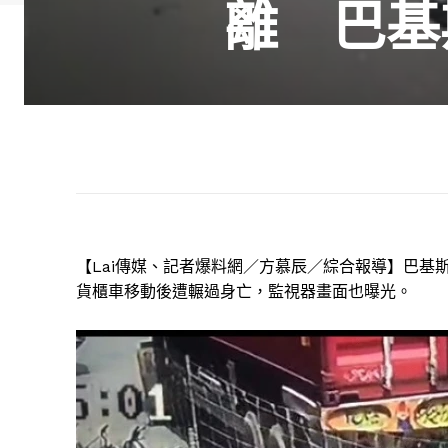
離 巴
【Lai傳媒、記者爆料網／方慕辰／綜合報導】
巴基
貨櫃車移動後遭輾過身亡，監視器畫面也曝光。