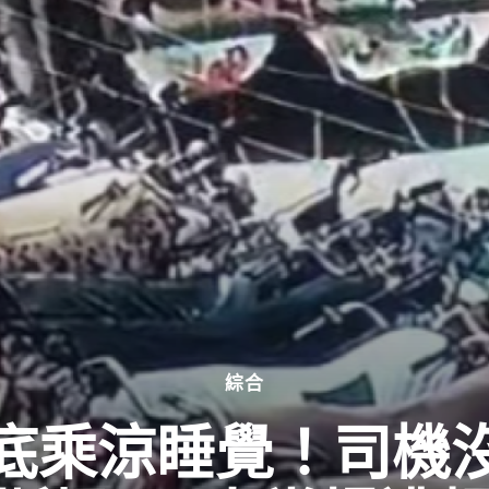
綜合
底乘涼睡覺！司機