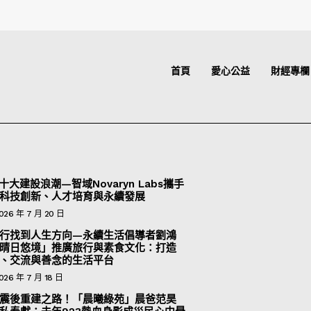
首頁
愛心公益
財經專欄
十大建設浪潮—智域Novaryn Labs攜手
科技創新、人才培育與永續發展
026 年 7 月 20 日
行找到人生方向—永續生活倡導者劉鴻
晴日悠境」推廣旅行與素食文化：打造
、交流與善念的生活平台
026 年 7 月 18 日
震後重建之路！「晨曦綠苑」晨爸范昊