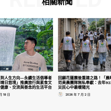
相關新聞
找到人生方向—永續生活倡導者
回顧花蓮震後重建之路！「晨
「晴日悠境」推廣旅行與素食文
范昊晨團隊無私奉獻：去年92
合健康、交流與善念的生活平台
災民心中最暖陽光
月 18 日
2026 年 7 月 2 日