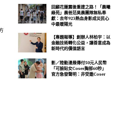
回顧花蓮震後重建之路！「晨曦
綠苑」晨爸范昊晨團隊無私奉
獻：去年923熱血身影成災民心
中最暖陽光
方
【專題報導】創辦人林柏宇：以
金融技術轉化公益，讓善意成為
新時代的價值語言
影／陸動漫展傳付50元人民幣
「可臉貼女Coser胸部60秒」
官方急發聲明：非受邀Coser