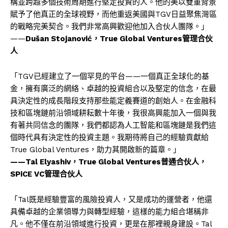
構並跨越多個技術周期進行堅定投資的人。他的美以雙重背景
賦予了他真正的全球視野，而他重返美國與TGV日益聚焦灣區
的戰略完美契合。我們非常高興歡迎他加入合伙人團隊。」
——
Dušan Stojanovi
ć
，
True Global Ventures管理合伙
人
「TGV已經建立了一個罕見的平台——一個真正全球化的基
金，擁有廣泛的網絡、卓越的投資組合以及堅定的信念，在最
具決定性的成長階段支持那些能定義賽道的創始人。在金融科
技和區塊鏈前沿領域耕耘數十年後，我很高興能加入一個與我
有著共同信念的團隊，我們都認為人工智能和區塊鏈是我們這
個時代具有決定性的投資主題。我期待將自己的經驗貢獻給
True Global Ventures，助力其開啟新的篇章。」
——
Tal Elyashiv，True Global Ventures普通合伙人，
SPiCE VC管理合伙人
「Tal既是經驗豐富的風險投資人，又是成功的運營者，他還
具備卓越的企業領導力與轉型經驗，這樣的能力組合堪稱非
凡。他不僅在前沿領域進行投資，更是在那裡親身建設。Tal