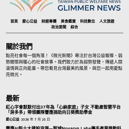
首頁
愛心公益
財經專欄
美食鑑賞
科技數位
人文旅遊
政治要聞
綜合
關於我們
點亮社會每一個角落！《微光新聞》專注於台灣公益報導、弱
勢關懷與暖心的社會故事。我們致力於為弱勢發聲，傳遞人間
溫情與正向能量。帶您看見台灣最美的風景，與您一起用愛點
亮微光。
最新
紅心字會默默付出37年為「心納家庭」子女 不動產智慧平台
「房多多」帶領團隊響應捐助向日葵獎助學金
愛心公益
2026 年 7 月 25 日
響應AI新十大建設浪潮—智域Novaryn Labs攜手產業推動科