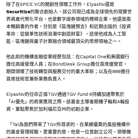
除了在SPiCE VC的開創性領導工作外，Elyashiv還是
Securitize
的聯合創始人，該公司現已成為全球領先的現實世
界資產代幣化平台，也是數字證券領域的標桿企業。他還是兩
本暢銷書的作者，分別是《區塊鏈預言》和近期出版的《投資
革命：從變革性技術浪潮中創造財富》，這使他成為人工智
能、區塊鏈與量子計算融合領域最頂尖的思想領袖之一。
他此前的機構金融從業經歷包括：在Capital One和美國銀行
擔任高級管理人員；在BondDesk Group擔任首席運營官，
期間領導了技術轉型與服務交付的重大革新；以及在888擔任
首席技術官兼新業務負責人。
Elyashiv的任命正值TGV通過TGV Fund 6持續加速聚焦於
「AI優先」的商業應用之際。該基金主導後期種子輪和A輪投
資，重點聚焦於加利福尼亞州的初創企業。
「Tal為我們帶來了TGV所尋求的、在業績優異的風投機構中
的基金管理經驗。更重要的是，他是一位曾創立公司、領導機