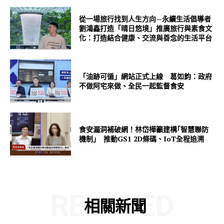
從一場旅行找到人生方向—永續生活倡導者
劉鴻鑫打造「晴日悠境」推廣旅行與素食文
化：打造結合健康、交流與善念的生活平台
「油跡可循」網站正式上線 葛如鈞：政府
不做阿宅來做、全民一起監督食安
食安漏洞補破網！林岱樺籲建構｢智慧聯防
機制｣ 推動GS1 2D條碼、IoT全程追溯
RELATED
相關新聞