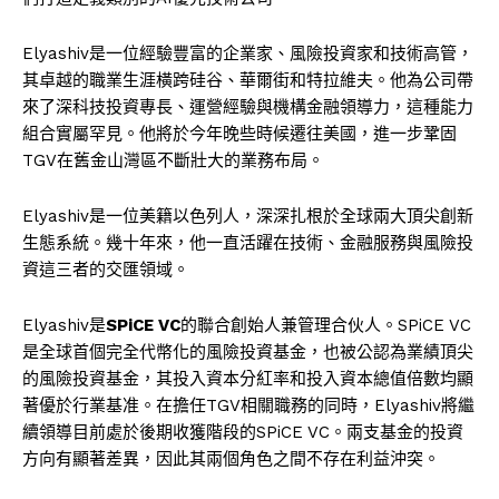
Elyashiv是一位經驗豐富的企業家、風險投資家和技術高管，
其卓越的職業生涯橫跨硅谷、華爾街和特拉維夫。他為公司帶
來了深科技投資專長、運營經驗與機構金融領導力，這種能力
組合實屬罕見。他將於今年晚些時候遷往美國，進一步鞏固
TGV在舊金山灣區不斷壯大的業務布局。
Elyashiv是一位美籍以色列人，深深扎根於全球兩大頂尖創新
生態系統。幾十年來，他一直活躍在技術、金融服務與風險投
資這三者的交匯領域。
Elyashiv是
SPiCE VC
的聯合創始人兼管理合伙人。SPiCE VC
是全球首個完全代幣化的風險投資基金，也被公認為業績頂尖
的風險投資基金，其投入資本分紅率和投入資本總值倍數均顯
著優於行業基准。在擔任TGV相關職務的同時，Elyashiv將繼
續領導目前處於後期收獲階段的SPiCE VC。兩支基金的投資
方向有顯著差異，因此其兩個角色之間不存在利益沖突。