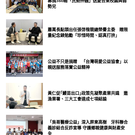
募捐360箱「虎勢拌麵」送愛台東校園與弱
勢兒
蕭萬長點頭出任張啓楷競總榮譽主委 贈限
量紀念錶勉勵「珍惜時間、認真打拚」
公益不只是捐贈 「台灣萌愛公益協會」以
親送服務落實公益精神
黃仁促｢鰻苗出口｣政策先凝聚產業共識 邀
漁業署、三大工會達成七項結論
「吳哥醫療公益」深入屏東高樹 牙科聯合
義診結合反詐宣導 守護鄉親健康與財產安
全