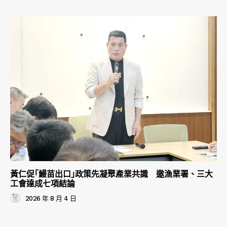
黃仁促｢鰻苗出口｣政策先凝聚產業共識 邀漁業署、三大
工會達成七項結論
2026 年 8 月 4 日