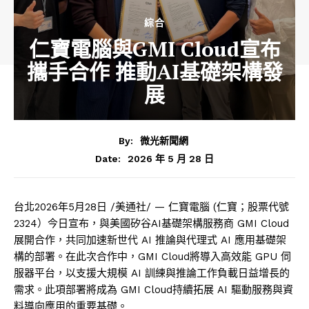
綜合
仁寶電腦與GMI Cloud宣布
攜手合作 推動AI基礎架構發
展
By:
微光新聞網
2026 年 5 月 28 日
Date:
台北
2026年5月28日
/美通社/ — 仁寶電腦 (仁寶
；
股票代號
2324）
今日
宣布，與美國矽谷AI基礎架構服務商 GMI Cloud
展開合作，共同加速新世代 AI 推論與代理式 AI 應用基礎架
構的部署。在此次合作中，GMI Cloud將導入高效能 GPU 伺
服器平台，以支援大規模 AI 訓練與推論工作負載日益增長的
需求。此項部署將成為 GMI Cloud持續拓展 AI 驅動服務與資
料導向應用的重要基礎。