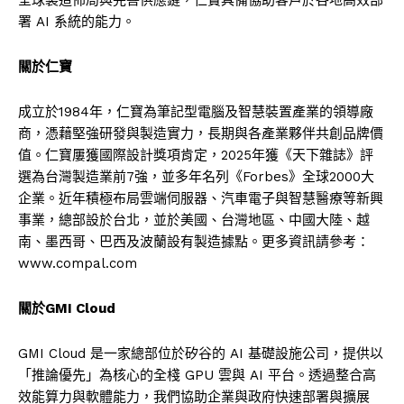
署 AI 系統的能力。
關於仁寶
成立於1984年，仁寶為筆記型電腦及智慧裝置產業的領導廠
商，憑藉堅強研發與製造實力，長期與各產業夥伴共創品牌價
值。仁寶屢獲國際設計獎項肯定，2025年獲《天下雜誌》評
選為台灣製造業前7強，並多年名列《Forbes》全球2000大
企業。近年積極布局雲端伺服器、汽車電子與智慧醫療等新興
事業，總部設
於台北
，並於美國、
台灣地區、中國大陸
、越
南、墨西哥、巴西及波蘭設有製造據點。更多資訊請參考：
www.compal.com
關於
GMI Cloud
GMI Cloud 是一家總部位於矽谷的 AI 基礎設施公司，提供以
「推論優先」為核心的全棧 GPU 雲與 AI 平台。透過整合高
效能算力與軟體能力，我們協助企業與政府快速部署與擴展