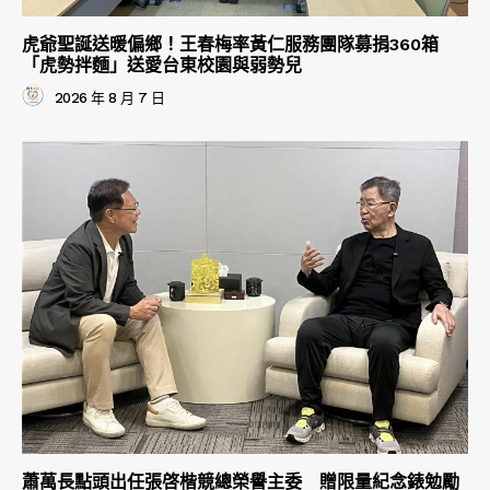
虎爺聖誕送暖偏鄉！王春梅率黃仁服務團隊募捐360箱
「虎勢拌麵」送愛台東校園與弱勢兒
2026 年 8 月 7 日
蕭萬長點頭出任張啓楷競總榮譽主委 贈限量紀念錶勉勵