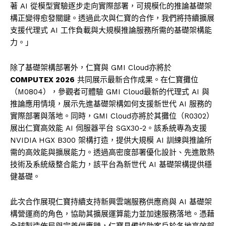
著 AI 從模型實驗逐步走向實際部署，可規模化的推論基礎架
構正變得愈發關鍵。透過此次與仁寶的合作，我們將持續擴展
支援代理式 AI 工作負載與大規模推論服務所需的基礎架構能
力。」
除了基礎架構部署外，仁寶與 GMI Cloud亦將於
COMPUTEX 2026
共同展示最新合作成果。在仁寶攤位
（M0804），參觀者可體驗 GMI Cloud最新的代理式 AI 與
推論應用情境，展示先進基礎架構如何支援新世代 AI 服務的
實際部署與落地。同時，GMI Cloud亦將於其攤位（R0302）
展出仁寶高效能 AI 伺服器平台 SGX30-2。該系統專為支援
NVIDIA HGX B300 架構打造，提供大規模 AI 訓練與推論所
需的高效能與擴展能力。透過高密度部署優化設計、先進散熱
技術及系統級整合能力，該平台為新世代 AI 基礎架構提供穩
健基礎。
此次合作展現仁寶持續支持新興雲端服務供應商與 AI 基礎架
構營運商的角色，協助其擴展運算能力並加速服務落地。憑藉
全球製造佈局與完善供應鏈，仁寶具備協助客戶於各地高效部