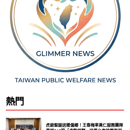
熱門
虎爺聖誕送暖偏鄉！王春梅率黃仁服務團隊