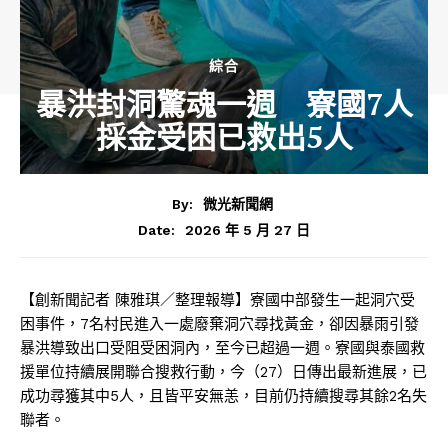
綜合
暴洪封洞驚魂一週 寮國7人
採金受困已救出5人
By:
微光新聞網
2026 年 5 月 27 日
Date:
【創新聞記者 陳雅琪／整理報導】寮國中部發生一起洞穴受
困事件，7名村民進入一處廢棄洞穴尋找黃金，卻因暴雨引發
暴洪導致出口受阻受困洞內，至今已超過一週。寮國與泰國救
援單位持續展開聯合搜救行動，今（27）日傳出最新進展，已
成功尋獲其中5人，且皆平安無恙，目前仍持續搜尋其餘2名失
聯者。