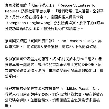
寮國救援團體「人民救援志工」（Rescue Volunteer for
People）透過社群平台表示：「我們發現5個人活著，全部平
安，另外2人仍在搜尋中。」泰國救援人員肯卡奇
（Kengkach Bangkawong）亦於臉書證實，於下午約4時30
分成功尋獲5名受困者，救援行動仍在持續進行。
寮國國營媒體《寮國經濟日報》（Lao Economic Daily）亦
報導指出，目前確認5人安全獲救，剩餘2人下落仍待確認。
根據寮國國營媒體先前報導，該7名村民於本月20日進入中部
賽宋本省
一處洞穴，該地位於首都
永珍
東北方約125公里，原
為尋找金礦資源進入洞內，未料遭暴雨引發暴洪封鎖出口，導
致受困。
參與救援的芬蘭專業潛水救援員帕西（Mikko Paasi）表示，
救援人員目前正與時間賽跑，洞穴環境極為危險，需穿越數百
公尺狹窄通道，並面臨積水、坍塌風險及空氣污染等多重挑
戰。