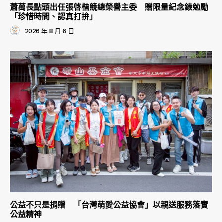
蕭萬長點頭出任張啓楷競總榮譽主委 贈限量紀念錶勉勵
「珍惜時間、認真打拚」
2026 年 8 月 6 日
公益不只是捐贈 「台灣萌愛公益協會」以親送服務落實
公益精神