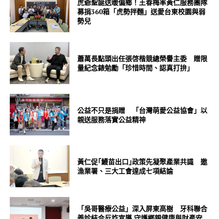
虎爺聖誕送暖偏鄉！王春梅率黃仁服務團隊
募捐360箱「虎勢拌麵」送愛台東校園與弱
勢兒
蕭萬長點頭出任張啓楷競總榮譽主委 贈限
量紀念錶勉勵「珍惜時間、認真打拚」
公益不只是捐贈 「台灣萌愛公益協會」以
親送服務落實公益精神
黃仁促｢鰻苗出口｣政策先凝聚產業共識 邀
漁業署、三大工會達成七項結論
「吳哥醫療公益」深入屏東高樹 牙科聯合
義診結合反詐宣導 守護鄉親健康與財產安