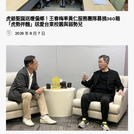
虎爺聖誕送暖偏鄉！王春梅率黃仁服務團隊募捐360箱
「虎勢拌麵」送愛台東校園與弱勢兒
2026 年 8 月 7 日