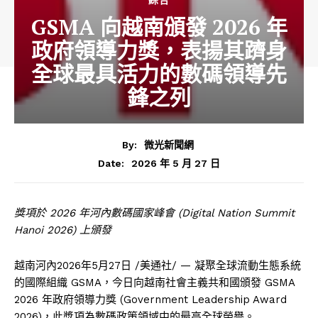
GSMA 向越南頒發 2026 年
政府領導力獎，表揚其躋身
全球最具活力的數碼領導先
鋒之列
By:
微光新聞網
2026 年 5 月 27 日
Date:
獎項於
2026
年河
內數碼國家峰會
(Digital Nation Summit
Hanoi 2026)
上頒發
越南河內
2026年5月27日
/美通社/ — 凝聚全球流動生態系統
的國際組織 GSMA，今日向越南社會主義共和國頒發 GSMA
2026 年政府領導力獎 (Government Leadership Award
2026)，此獎項為數碼政策領域中的最高全球榮譽。