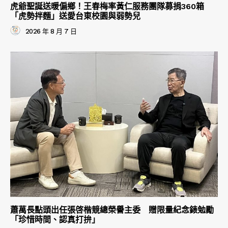
虎爺聖誕送暖偏鄉！王春梅率黃仁服務團隊募捐360箱
「虎勢拌麵」送愛台東校園與弱勢兒
2026 年 8 月 7 日
蕭萬長點頭出任張啓楷競總榮譽主委 贈限量紀念錶勉勵
「珍惜時間、認真打拚」