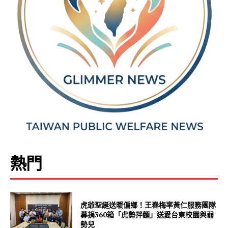
熱門
虎爺聖誕送暖偏鄉！王春梅率黃仁服務團隊
募捐360箱「虎勢拌麵」送愛台東校園與弱
勢兒