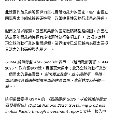
此獎嘉許兼具前瞻領導力與扎實落地能力的國家，每年由獨立
國際專家小組依據數碼進程、政策連貫性及執行成果來評選。
越南之所以獲選，既因其果斷的國家數碼轉型路線圖，亦因在
過去兩年間能夠協調有序地適時執行各項工作。 此項肯定體
現全球流動行業的集體評價，業界如今已公認越南為亞太區極
具活力的數碼領導先驅之一。
GSMA 技術總監 Alex Sinclair 表示：「
越南政府獲頒 GSMA
2026 年政府領導力獎，實屬莫大榮幸；此乃全球流動行業對
一個國家的最高讚譽
。
越南獲此殊榮，並非憑藉單一舉措，
而是源於其數碼轉型展現出的連貫表現、卓越速度及持續一
致。」
這項榮譽獲得 GSMA 的
《數碼國家
2025
：以投資維持亞太
區發展報告》
(Digital Nations 2025: Sustaining progress
in Asia Pacific through investment report)
支持，報告中