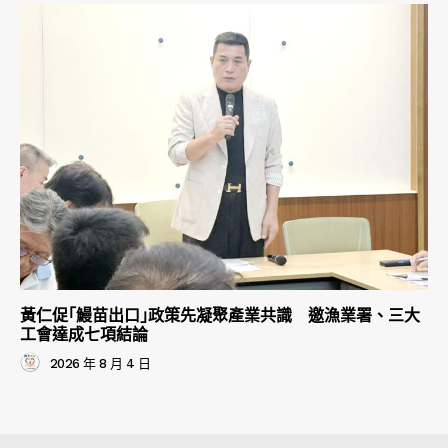
黃仁促｢鰻苗出口｣政策先凝聚產業共識 邀漁業署、三大
工會達成七項結論
2026 年 8 月 4 日