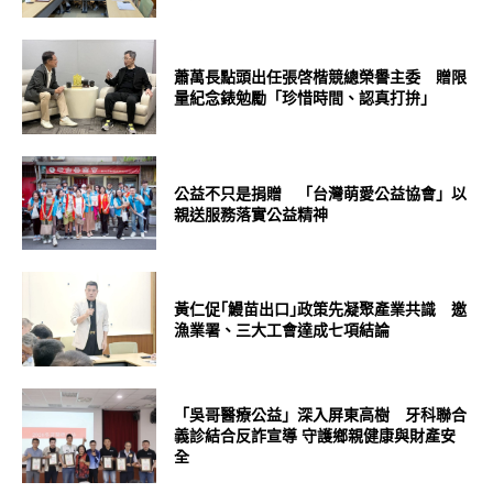
蕭萬長點頭出任張啓楷競總榮譽主委 贈限
量紀念錶勉勵「珍惜時間、認真打拚」
公益不只是捐贈 「台灣萌愛公益協會」以
親送服務落實公益精神
黃仁促｢鰻苗出口｣政策先凝聚產業共識 邀
漁業署、三大工會達成七項結論
「吳哥醫療公益」深入屏東高樹 牙科聯合
義診結合反詐宣導 守護鄉親健康與財產安
全