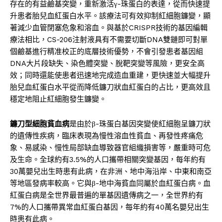
存在的有益鹼基突變，重新激活γ-珠蛋白的表達，從而快速提
升患者胎兒血紅蛋白水平。該療法可有效抑制紅細胞鐮變，顯
著減少血管閉塞危象和溶血。與基於CRISPR技術的基因編輯
療法相比，CS-206注射液具有不需要切斷DNA雙鏈即可對單
個鹼基進行精准校正的底層技術優勢，不會引發患者基因組
DNA大片段缺失、染色體突變、脫靶突變等風險，更安全高
效；同時還能使患者迅速地完成造血重建，更快速並大幅提升
胎兒血紅蛋白水平從而降低鐮刀狀血紅蛋白的占比，更高效且
穩定地阻止紅細胞發生鐮變。
鐮刀型細胞貧血病
是由於β-珠蛋白基因突變使紅細胞呈鐮刀狀
的遺傳性疾病，臨床表現為慢性溶血性貧血、再發性疼痛危
象、易感染、慢性局部缺血導致器官組織損害等，嚴重時可危
及生命。全球約有3.5%的人口攜帶相關突變基因，每年約有
30萬嬰兒出生時患有此病，在非洲、地中海沿岸、中東和南亞
等地區發病率較高。它與β-地中海貧血同屬於血紅蛋白病。血
紅蛋白病是全世界最普遍的單基因遺傳病之一，全世界約有
7%的人口攜帶異常血紅蛋白基因，每年約有40萬名嬰兒出生
時患有此病。