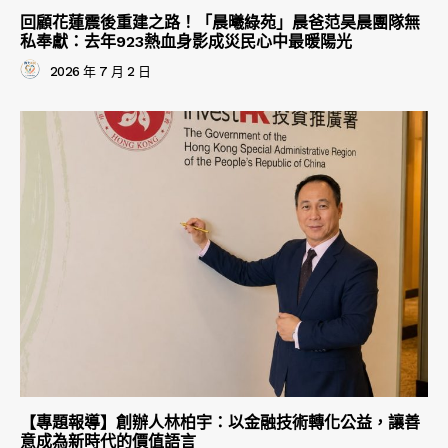
回顧花蓮震後重建之路！「晨曦綠苑」晨爸范昊晨團隊無
私奉獻：去年923熱血身影成災民心中最暖陽光
2026 年 7 月 2 日
【專題報導】創辦人林柏宇：以金融技術轉化公益，讓善
意成為新時代的價值語言