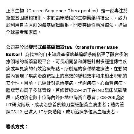
正序生物（CorrectSequence Therapeutics）是一家專注於
新型基因編輯技術、處於臨床階段的生物醫藥科技公司，致力
於利用自主原創的鹼基編輯體系，開發突破性精准療法，造福
全球患者和家庭。
公司基於以
變形式鹼基編輯器tBE（transformer Base
Editor）
為代表的自主知識產權鹼基編輯系統搭建了融合多治
療領域的新藥發現平台，可長期開發和篩選針對多種遺傳性疾
病或罕見病的有效治療靶點。所創建的多種精准療法，在動物
體內實現了疾病治療靶點上的高效的編輯效率和未檢出脫靶的
安全性。目前，已經針對遺傳疾病、代謝疾病、心血管疾病、
腫瘤等布局了多條管線，首條管線CS-101正在IND臨床試驗階
段，成功治愈數十位海內外β-地中海貧血患者；CS-206處於
IIT研究階段，成功治愈首例鐮刀型細胞貧血病患者；體內管
線CS-121已進入IIT研究階段，成功治療多位高血脂患者。
聯系方式：