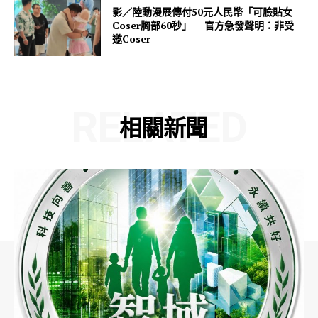
影／陸動漫展傳付50元人民幣「可臉貼女
Coser胸部60秒」 官方急發聲明：非受
邀Coser
RELATED
相關新聞