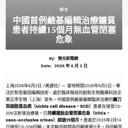
綜合
中國首例鹼基編輯治療鐮貧
患者持續15個月無血管閉塞
危象
By:
微光新聞網
2026 年 6 月 2 日
Date:
上海
2026年6月2日
/美通社/ — 當地時間2026年6月2日，專
注於新型基因編輯技術、處於臨床階段的創新生物醫藥科技企
業正序生物（上海）宣布，中國首例鹼基編輯臨床治療的
鐮刀
型細胞貧血病（
sickle cell disease
，
SCD
）
患者在接受CS-
206注射液治療後，已
持續擺脫血管閉塞危象（
VOCs
，
vaso-occlusive crises
）超過
15
個月。
患者於2025年2月14
日接受CS-206回輸，末次輸血時間為回輸後第11天。自回輸至