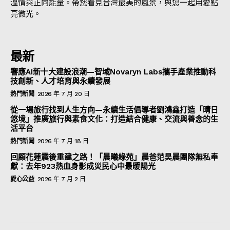
溫情與正向能量。帶您看見台灣最美的風景，與您一起用愛點
亮微光。
最新
響應AI新十大建設浪潮—智域Novaryn Labs攜手產業推動科
技創新、人才培育與永續發展
熱門新聞
2026 年 7 月 20 日
從一場旅行找到人生方向—永續生活倡導者劉鴻鑫打造「晴日
悠境」推廣旅行與素食文化：打造結合健康、交流與善念的生
活平台
熱門新聞
2026 年 7 月 18 日
回顧花蓮震後重建之路！「晨曦綠苑」晨爸范昊晨團隊無私奉
獻：去年923熱血身影成災民心中最暖陽光
愛心公益
2026 年 7 月 2 日