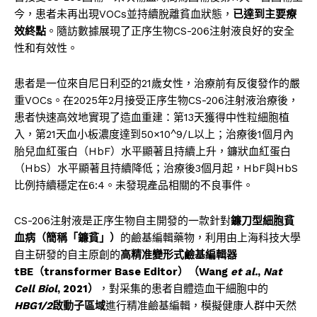
今，患者未再出現VOCs並持續脫離貧血狀態，
已達到主要療
效終點
。隨訪數據展現了正序生物CS-206注射液良好的安全
性和有效性。
患者是一位來自尼日利亞的21歲女性，治療前有反復發作的嚴
重VOCs。在2025年2月接受正序生物CS-206注射液治療後，
患者快速高效地實現了造血重建：第13天獲得中性粒細胞植
入，第21天血小板濃度達到50×10^9/L以上；治療後1個月內
胎兒血紅蛋白（HbF）水平顯著且持續上升，鐮狀血紅蛋白
（HbS）水平顯著且持續降低；治療後3個月起，HbF與HbS
比例持續穩定在6:4。未發現產品相關的不良事件。
CS-206注射液是正序生物自主開發的一款針對
鐮刀型細胞貧
血病（簡稱「鐮貧」）
的鹼基編輯藥物，利用由上海科技大學
自主研發的自主原創的
高精准變形式鹼基編輯器
tBE
（
transformer Base Editor
）（
Wang
et al.
,
Nat
Cell Biol
, 2021
）
，對采集的患者自體造血干細胞中的
HBG1/2
啟動子區域
進行精准鹼基編輯，模擬健康人群中天然