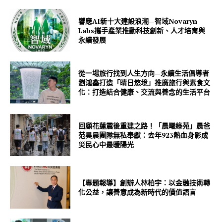
響應AI新十大建設浪潮—智域Novaryn
Labs攜手產業推動科技創新、人才培育與
永續發展
從一場旅行找到人生方向—永續生活倡導者
劉鴻鑫打造「晴日悠境」推廣旅行與素食文
化：打造結合健康、交流與善念的生活平台
回顧花蓮震後重建之路！「晨曦綠苑」晨爸
范昊晨團隊無私奉獻：去年923熱血身影成
災民心中最暖陽光
【專題報導】創辦人林柏宇：以金融技術轉
化公益，讓善意成為新時代的價值語言