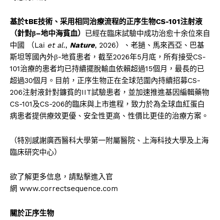
基於
tBE
技術、采用相同治療流程的正序生物
CS-101
注射液
（針對β
–
地中海貧血）
已經在臨床試驗中成功治愈十余位來自
中國 （Lai
et al
.,
Nature
, 2026）、老撾、馬來西亞、巴基
斯坦等國內外β-地貧患者，截至2026年5月底，所有接受CS-
101治療的患者均已持續擺脫輸血依賴超過15個月，最長的已
超過30個月。目前，正序生物正在全球范圍內持續招募CS-
206注射液針對鐮貧的IIT試驗患者，並加速推進基因編輯藥物
CS-101及CS-206的臨床與上市進程，致力於為全球血紅蛋白
病患者提供療效更優、安全性更高、性價比更佳的治療方案。
（特別感謝廣西醫科大學第一附屬醫院、上海科技大學及上海
臨床研究中心）
欲了解更多信息，請點擊進入官
網 www.correctsequence.com
關於正序生物