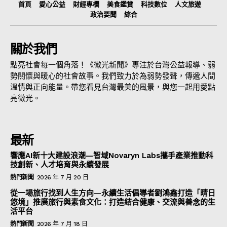
首頁
愛心公益
財經專欄
美食鑑賞
科技數位
人文旅遊
政治要聞
綜合
關於我們
點亮社會每一個角落！《微光新聞》專注於台灣公益報導、弱
勢關懷與暖心的社會故事。我們致力於為弱勢發聲，傳遞人間
溫情與正向能量。帶您看見台灣最美的風景，與您一起用愛點
亮微光。
最新
響應AI新十大建設浪潮—智域Novaryn Labs攜手產業推動科
技創新、人才培育與永續發展
熱門新聞
2026 年 7 月 20 日
從一場旅行找到人生方向—永續生活倡導者劉鴻鑫打造「晴日
悠境」推廣旅行與素食文化：打造結合健康、交流與善念的生
活平台
熱門新聞
2026 年 7 月 18 日