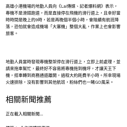
高雄小港機場的地勤人員向《Lai傳媒、記者爆料網》表示，
專機不是滑錯跑道，而是直接停在飛機的滑行道上，且幸好當
時時間是晚上的9時，若是再晚個半個小時，會陸續有航班降
落，恐怕就會造成機場「大塞機」整個大亂，作業上也會影響
旅客。
地勤人員當時發現專機整架停在滑行道上，立即上前處理，並
請來拖車幫忙，最終好不容易將專機拖到機坪，才讓天王下
機，搭車轉到商務通道離開，過程大約耗費半小時。所幸現場
火速排除，沒有影響到其他航班，粉絲們也一睹GD風采。
相關新聞推薦
正在載入相關新聞…