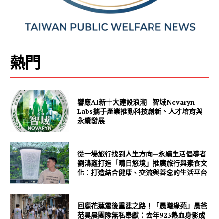
熱門
響應AI新十大建設浪潮—智域Novaryn
Labs攜手產業推動科技創新、人才培育與
永續發展
從一場旅行找到人生方向—永續生活倡導者
劉鴻鑫打造「晴日悠境」推廣旅行與素食文
化：打造結合健康、交流與善念的生活平台
回顧花蓮震後重建之路！「晨曦綠苑」晨爸
范昊晨團隊無私奉獻：去年923熱血身影成