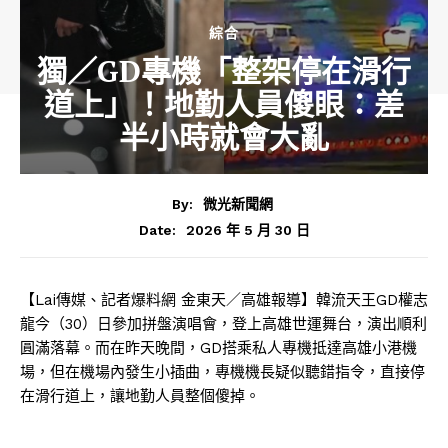
綜合
獨／GD專機「整架停在滑行
道上」！地勤人員傻眼：差
半小時就會大亂
By:
微光新聞網
2026 年 5 月 30 日
Date:
【Lai傳媒、記者爆料網 金東天／高雄報導】韓流天王GD權志
龍今（30）日參加拼盤演唱會，登上高雄世運舞台，演出順利
圓滿落幕。而在昨天晚間，GD搭乘私人專機抵達高雄小港機
場，但在機場內發生小插曲，專機機長疑似聽錯指令，直接停
在滑行道上，讓地勤人員整個傻掉。