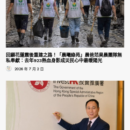
回顧花蓮震後重建之路！「晨曦綠苑」晨爸范昊晨團隊無
私奉獻：去年923熱血身影成災民心中最暖陽光
2026 年 7 月 2 日