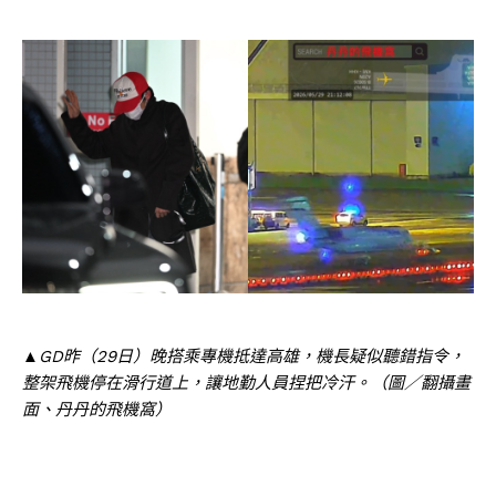
▲GD昨（29日）晚搭乘專機抵達高雄，機長疑似聽錯指令，
整架飛機停在滑行道上，讓地勤人員捏把冷汗。（圖／翻攝畫
面、丹丹的飛機窩）