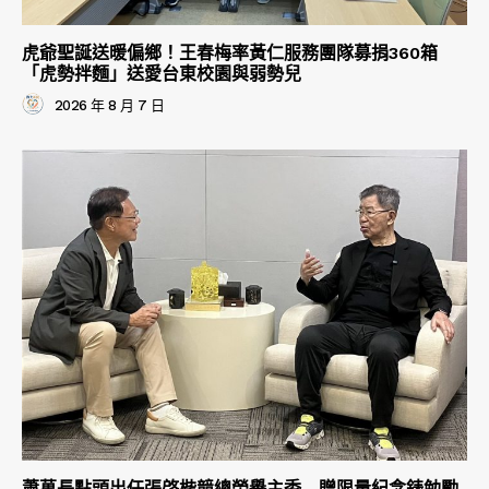
虎爺聖誕送暖偏鄉！王春梅率黃仁服務團隊募捐360箱
「虎勢拌麵」送愛台東校園與弱勢兒
2026 年 8 月 7 日
蕭萬長點頭出任張啓楷競總榮譽主委 贈限量紀念錶勉勵