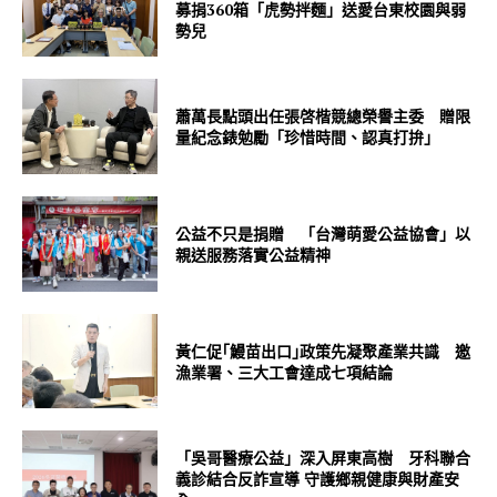
募捐360箱「虎勢拌麵」送愛台東校園與弱
勢兒
蕭萬長點頭出任張啓楷競總榮譽主委 贈限
量紀念錶勉勵「珍惜時間、認真打拚」
公益不只是捐贈 「台灣萌愛公益協會」以
親送服務落實公益精神
黃仁促｢鰻苗出口｣政策先凝聚產業共識 邀
漁業署、三大工會達成七項結論
「吳哥醫療公益」深入屏東高樹 牙科聯合
義診結合反詐宣導 守護鄉親健康與財產安