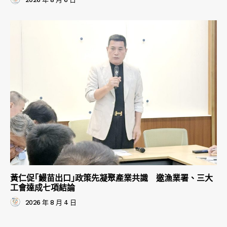
黃仁促｢鰻苗出口｣政策先凝聚產業共識 邀漁業署、三大
工會達成七項結論
2026 年 8 月 4 日