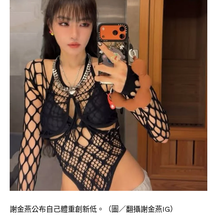
謝金燕公布自己體重創新低。（圖／翻攝謝金燕IG）