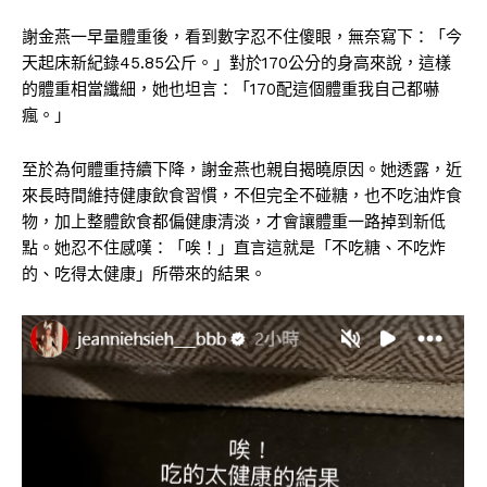
謝金燕一早量體重後，看到數字忍不住傻眼，無奈寫下：「今
天起床新紀錄45.85公斤。」對於170公分的身高來說，這樣
的體重相當纖細，她也坦言：「170配這個體重我自己都嚇
瘋。」
至於為何體重持續下降，謝金燕也親自揭曉原因。她透露，近
來長時間維持健康飲食習慣，不但完全不碰糖，也不吃油炸食
物，加上整體飲食都偏健康清淡，才會讓體重一路掉到新低
點。她忍不住感嘆：「唉！」直言這就是「不吃糖、不吃炸
的、吃得太健康」所帶來的結果。