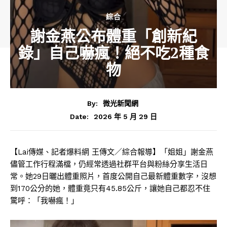
綜合
謝金燕公布體重「創新紀
錄」自己嚇瘋！絕不吃2種食
物
By:
微光新聞網
2026 年 5 月 29 日
Date:
【Lai傳媒、記者爆料網 王傳文／綜合報導】「姐姐」謝金燕
儘管工作行程滿檔，仍經常透過社群平台與粉絲分享生活日
常。她29日曬出體重照片，首度公開自己最新體重數字，沒想
到170公分的她，體重竟只有45.85公斤，讓她自己都忍不住
驚呼：「我嚇瘋！」