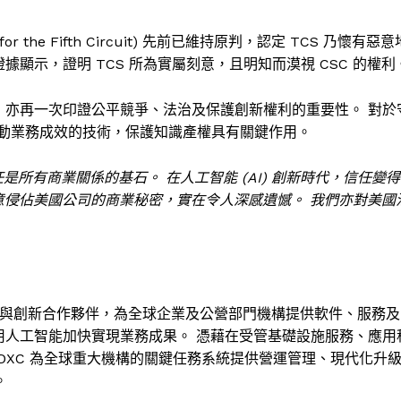
 for the Fifth Circuit) 先前已維持原判，認定 TCS 乃懷有惡意
據顯示，證明 TCS 所為實屬刻意，且明知而漠視 CSC 的權利
心，亦再一次印證公平競爭、法治及保護創新權利的重要性。 對於
動業務成效的技術，保護知識產權具有關鍵作用。
是所有商業關係的基石。 在人工智能 (AI) 創新時代，信任變得
蓄意侵佔美國公司的商業秘密，實在令人深感遺憾。 我們亦對美國
尖的企業級科技與創新合作夥伴，為全球企業及公營部門機構提供軟件、服務及
善用人工智能加快實現業務成果。 憑藉在受管基礎設施服務、應用
XC 為全球重大機構的關鍵任務系統提供營運管理、現代化升
。