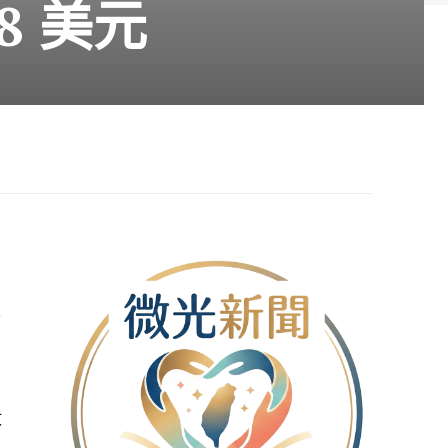
98 美元
今
收