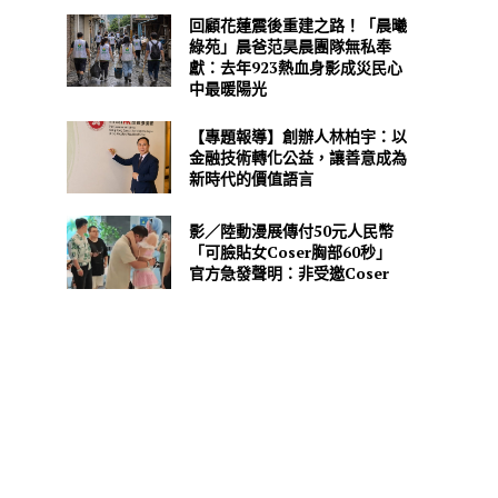
回顧花蓮震後重建之路！「晨曦
綠苑」晨爸范昊晨團隊無私奉
獻：去年923熱血身影成災民心
中最暖陽光
【專題報導】創辦人林柏宇：以
金融技術轉化公益，讓善意成為
新時代的價值語言
影／陸動漫展傳付50元人民幣
「可臉貼女Coser胸部60秒」
官方急發聲明：非受邀Coser