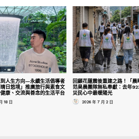
找到人生方向—永續生活倡導者
回顧花蓮震後重建之路！「晨
「晴日悠境」推廣旅行與素食文
范昊晨團隊無私奉獻：去年92
合健康、交流與善念的生活平台
災民心中最暖陽光
月 18 日
2026 年 7 月 2 日