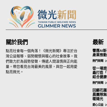
關於我們
最新
點亮社會每一個角落！《微光新聞》專注於台
響應AI新
產業推動
灣公益報導、弱勢關懷與暖心的社會故事。我
們致力於為弱勢發聲，傳遞人間溫情與正向能
熱門新聞
2
量。帶您看見台灣最美的風景，與您一起用愛
從一場旅
點亮微光。
鑫打造「
結合健康
熱門新聞
2
回顧花蓮
晨團隊無
暖陽光
愛心公益
2