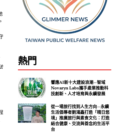
地
。
守
熱門
法
響應AI新十大建設浪潮—智域
Novaryn Labs攜手產業推動科
技創新、人才培育與永續發展
從一場旅行找到人生方向—永續
生活倡導者劉鴻鑫打造「晴日悠
程
境」推廣旅行與素食文化：打造
級
結合健康、交流與善念的生活平
台