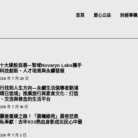
首頁
愛心公益
財經專欄
十大建設浪潮—智域Novaryn Labs攜手
科技創新、人才培育與永續發展
026 年 7 月 20 日
行找到人生方向—永續生活倡導者劉鴻
晴日悠境」推廣旅行與素食文化：打造
、交流與善念的生活平台
026 年 7 月 18 日
震後重建之路！「晨曦綠苑」晨爸范昊
私奉獻：去年923熱血身影成災民心中最
026 年 7 月 2 日