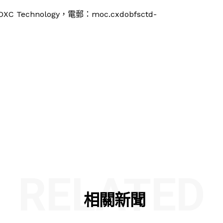
XC Technology，電郵：
moc.cxd
obfsctd-
RELATED
相關新聞