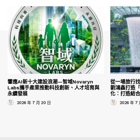
響應AI新十大建設浪潮—智域Novaryn
從一場旅行
Labs攜手產業推動科技創新、人才培育與
劉鴻鑫打造
永續發展
化：打造結
2026 年 7 月 20 日
2026 年 7 