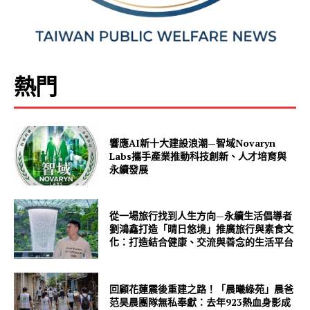
熱門
響應AI新十大建設浪潮—智域Novaryn
Labs攜手產業推動科技創新、人才培育與
永續發展
從一場旅行找到人生方向—永續生活倡導者
劉鴻鑫打造「晴日悠境」推廣旅行與素食文
化：打造結合健康、交流與善念的生活平台
回顧花蓮震後重建之路！「晨曦綠苑」晨爸
范昊晨團隊無私奉獻：去年923熱血身影成