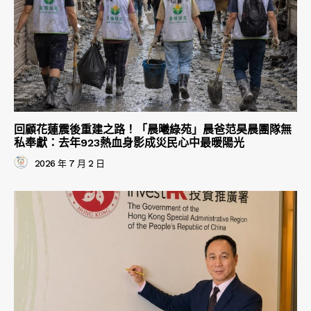
回顧花蓮震後重建之路！「晨曦綠苑」晨爸范昊晨團隊無
私奉獻：去年923熱血身影成災民心中最暖陽光
2026 年 7 月 2 日