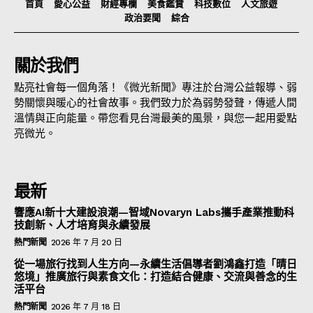
首頁
愛心公益
財經專欄
美食鑑賞
科技數位
人文旅遊
政治要聞
綜合
關於我們
點亮社會每一個角落！《微光新聞》專注於台灣公益報導、弱
勢關懷與暖心的社會故事。我們致力於為弱勢發聲，傳遞人間
溫情與正向能量。帶您看見台灣最美的風景，與您一起用愛點
亮微光。
最新
響應AI新十大建設浪潮—智域Novaryn Labs攜手產業推動科
技創新、人才培育與永續發展
熱門新聞
2026 年 7 月 20 日
從一場旅行找到人生方向—永續生活倡導者劉鴻鑫打造「晴日
悠境」推廣旅行與素食文化：打造結合健康、交流與善念的生
活平台
熱門新聞
2026 年 7 月 18 日