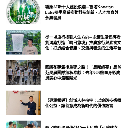
響應AI新十大建設浪潮—智域Novaryn
Labs攜手產業推動科技創新、人才培育與
永續發展
從一場旅行找到人生方向—永續生活倡導者
劉鴻鑫打造「晴日悠境」推廣旅行與素食文
化：打造結合健康、交流與善念的生活平台
回顧花蓮震後重建之路！「晨曦綠苑」晨爸
范昊晨團隊無私奉獻：去年923熱血身影成
災民心中最暖陽光
【專題報導】創辦人林柏宇：以金融技術轉
化公益，讓善意成為新時代的價值語言
影／陸動漫展傳付50元人民幣「可臉貼女