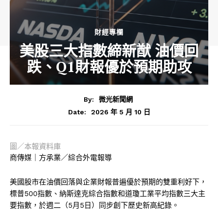
財經專欄
美股三大指數締新猷 油價回
跌、Q1財報優於預期助攻
By:
微光新聞網
2026 年 5 月 10 日
Date:
圖／本報資料庫
商傳媒｜方承業／綜合外電報導
美國股市在油價回落與企業財報普遍優於預期的雙重利好下，
標普500指數、納斯達克綜合指數和道瓊工業平均指數三大主
要指數，於週二（5月5日）同步創下歷史新高紀錄。