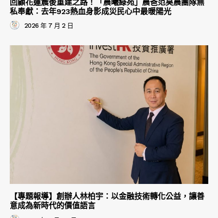
回顧花蓮震後重建之路！「晨曦綠苑」晨爸范昊晨團隊無
私奉獻：去年923熱血身影成災民心中最暖陽光
2026 年 7 月 2 日
【專題報導】創辦人林柏宇：以金融技術轉化公益，讓善
意成為新時代的價值語言