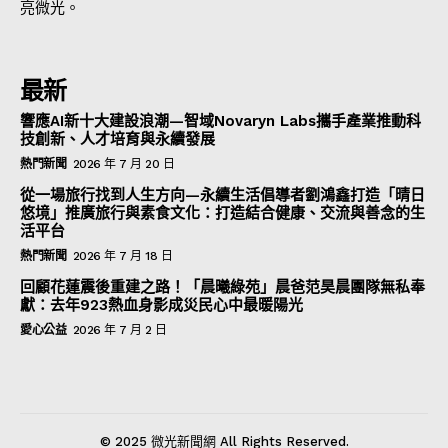
亮微光。
最新
響應AI新十大建設浪潮—智域Novaryn Labs攜手產業推動科
技創新、人才培育與永續發展
熱門新聞
2026 年 7 月 20 日
從一場旅行找到人生方向—永續生活倡導者劉鴻鑫打造「晴日
悠境」推廣旅行與素食文化：打造結合健康、交流與善念的生
活平台
熱門新聞
2026 年 7 月 18 日
回顧花蓮震後重建之路！「晨曦綠苑」晨爸范昊晨團隊無私奉
獻：去年923熱血身影成災民心中最暖陽光
愛心公益
2026 年 7 月 2 日
© 2025 微光新聞網 All Rights Reserved.