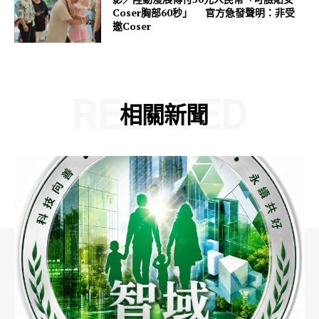
Coser胸部60秒」 官方急發聲明：非受
邀Coser
RELATED
相關新聞