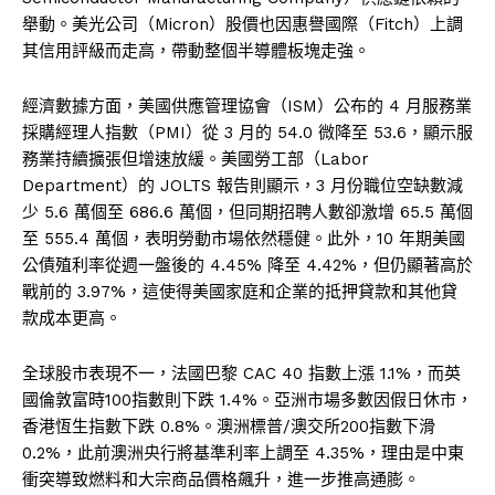
舉動。美光公司（Micron）股價也因惠譽國際（Fitch）上調
其信用評級而走高，帶動整個半導體板塊走強。
經濟數據方面，美國供應管理協會（ISM）公布的 4 月服務業
採購經理人指數（PMI）從 3 月的 54.0 微降至 53.6，顯示服
務業持續擴張但增速放緩。美國勞工部（Labor
Department）的 JOLTS 報告則顯示，3 月份職位空缺數減
少 5.6 萬個至 686.6 萬個，但同期招聘人數卻激增 65.5 萬個
至 555.4 萬個，表明勞動市場依然穩健。此外，10 年期美國
公債殖利率從週一盤後的 4.45% 降至 4.42%，但仍顯著高於
戰前的 3.97%，這使得美國家庭和企業的抵押貸款和其他貸
款成本更高。
全球股市表現不一，法國巴黎 CAC 40 指數上漲 1.1%，而英
國倫敦富時100指數則下跌 1.4%。亞洲市場多數因假日休市，
香港恆生指數下跌 0.8%。澳洲標普/澳交所200指數下滑
0.2%，此前澳洲央行將基準利率上調至 4.35%，理由是中東
衝突導致燃料和大宗商品價格飆升，進一步推高通膨。