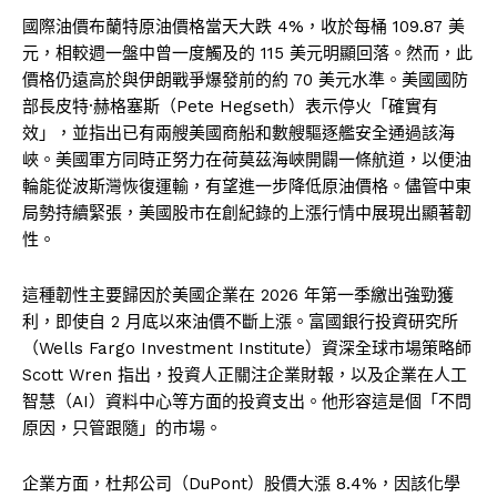
國際油價布蘭特原油價格當天大跌 4%，收於每桶 109.87 美
元，相較週一盤中曾一度觸及的 115 美元明顯回落。然而，此
價格仍遠高於與伊朗戰爭爆發前的約 70 美元水準。美國國防
部長皮特·赫格塞斯（Pete Hegseth）表示停火「確實有
效」，並指出已有兩艘美國商船和數艘驅逐艦安全通過該海
峽。美國軍方同時正努力在荷莫茲海峽開闢一條航道，以便油
輪能從波斯灣恢復運輸，有望進一步降低原油價格。儘管中東
局勢持續緊張，美國股市在創紀錄的上漲行情中展現出顯著韌
性。
這種韌性主要歸因於美國企業在 2026 年第一季繳出強勁獲
利，即使自 2 月底以來油價不斷上漲。富國銀行投資研究所
（Wells Fargo Investment Institute）資深全球市場策略師
Scott Wren 指出，投資人正關注企業財報，以及企業在人工
智慧（AI）資料中心等方面的投資支出。他形容這是個「不問
原因，只管跟隨」的市場。
企業方面，杜邦公司（DuPont）股價大漲 8.4%，因該化學