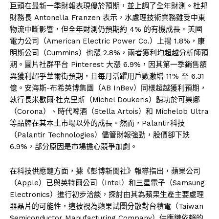
巨頭在最新一季財報表現優於預期，並上調了全年財測。杜邦
財務長 Antonella Franzen 表示，水處理技術業務雖受中東
物流中斷影響，但全年財測仍預期約 4% 的有機成長。美國
電力公司（American Electric Power Co.）上揚 1.8%，康
明斯公司（Cummins）也漲 2.8%，兩者獲利均超越分析師預
期。圖片社群平台 Pinterest 大漲 6.9%，因其第一季銷售額
與獲利超乎華爾街預期，且每月活躍用戶數激增 11% 至 6.31
億。安海斯-布希英博集團（AB InBev）同樣超越獲利預期，
執行長米歇爾·杜克里斯（Michel Doukeris）歸功於可樂娜
（Corona）、時代啤酒（Stella Artois）和 Michelob Ultra
等品牌在其本土市場以外的成長。然而，Palantir科技
（Palantir Technologies）儘管財報強勁，股價卻下跌
6.9%，部分原因是市場擔心競爭加劇。
在科技供應鏈方面，據《彭博新聞社》報導指出，蘋果公司
（Apple）已與英特爾公司（Intel）和三星電子（Samsung
Electronics）進行初步洽談，探討由其為蘋果生產主要處理
器晶片的可能性，這被視為蘋果試圖分散對台積電（Taiwan
Semiconductor Manufacturing Company）供應鏈依賴的