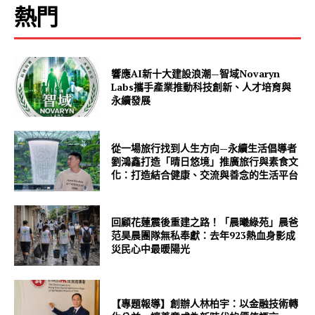
熱門
響應AI新十大建設浪潮—智域Novaryn
Labs攜手產業推動科技創新、人才培育與
永續發展
從一場旅行找到人生方向—永續生活倡導者
劉鴻鑫打造「晴日悠境」推廣旅行與素食文
化：打造結合健康、交流與善念的生活平台
回顧花蓮震後重建之路！「晨曦綠苑」晨爸
范昊晨團隊無私奉獻：去年923熱血身影成
災民心中最暖陽光
【專題報導】創辦人林柏宇：以金融技術轉