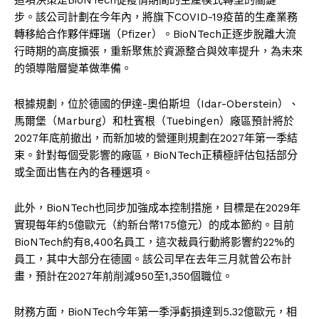
步。該公司計劃在今年內，將旗下COVID-19疫苗的生產業務
轉移給合作夥伴輝瑞（Pfizer）。BioNTech正逐步脫離大流
行時期的高度擴張，重新聚焦於資源整合與效率提升，為未來
的領導階層變革做準備。
根據規劃，位於德國的伊達-奧伯斯坦（Idar-Oberstein）、
馬爾堡（Marburg）和杜賓根（Tuebingen）廠區預計將於
2027年底前撤出，而新加坡的營運則規劃在2027年第一季結
束。針對每個受影響的廠區，BioNTech正積極評估包括部分
或全面出售在內的各種選項。
此外，BioNTech也同步加強成本控制措施，目標是在2029年
實現每年約5億歐元（約新台幣175億元）的成本節約。目前
BioNTech約有8,400名員工，這次裁員行動將影響約22%的
員工，其中大部分在德國。該公司早在去年三月就曾公布計
畫，預計在2027年前削減950至1,350個職位。
財務方面，BioNTech今年第一季淨虧損達到5.32億歐元，相