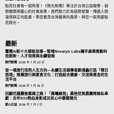
點亮社會每一個角落！《微光新聞》專注於台灣公益報導、弱
勢關懷與暖心的社會故事。我們致力於為弱勢發聲，傳遞人間
溫情與正向能量。帶您看見台灣最美的風景，與您一起用愛點
亮微光。
最新
響應AI新十大建設浪潮—智域Novaryn Labs攜手產業推動科
技創新、人才培育與永續發展
熱門新聞
2026 年 7 月 20 日
從一場旅行找到人生方向—永續生活倡導者劉鴻鑫打造「晴日
悠境」推廣旅行與素食文化：打造結合健康、交流與善念的生
活平台
熱門新聞
2026 年 7 月 18 日
回顧花蓮震後重建之路！「晨曦綠苑」晨爸范昊晨團隊無私奉
獻：去年923熱血身影成災民心中最暖陽光
愛心公益
2026 年 7 月 2 日