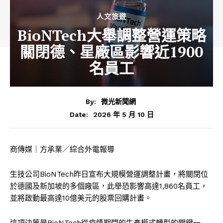
人文旅遊
BioNTech大舉調整營運策略
關閉德、星廠區影響近1900
名員工
By:
微光新聞網
2026 年 5 月 10 日
Date:
商傳媒｜方承業／綜合外電報導
生技公司BioNTech昨日宣布大規模營運調整計畫，將關閉位
於德國及新加坡的多個廠區，此舉恐影響高達1,860名員工，
並將啟動最高達10億美元的股票回購計畫。
這項決策是BioNTech從疫情期間的生產模式轉型的關鍵一