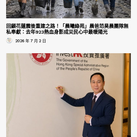
回顧花蓮震後重建之路！「晨曦綠苑」晨爸范昊晨團隊無
私奉獻：去年923熱血身影成災民心中最暖陽光
2026 年 7 月 2 日