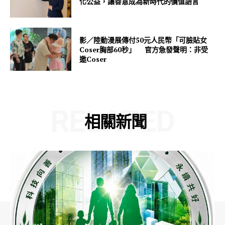
化公益，讓善意成為新時代的價值語言
影／陸動漫展傳付50元人民幣「可臉貼女
Coser胸部60秒」 官方急發聲明：非受
邀Coser
RELATED
相關新聞