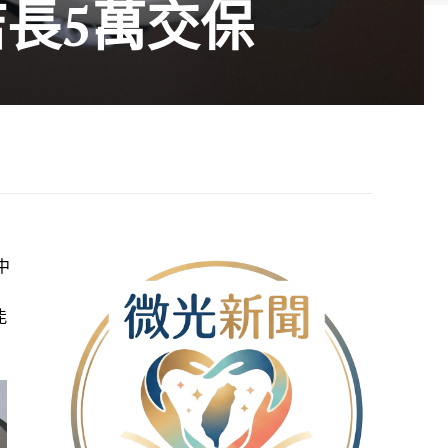
店長5萬交保
中
能