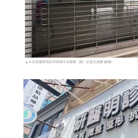
▲▼記者實際到診所現場今未營業（圖／記者王俊勝 翻攝）