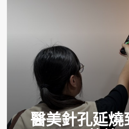
醫美針孔延燒