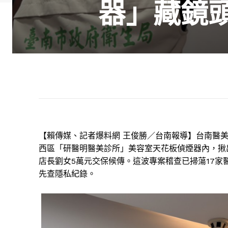
器」藏鏡頭
【賴傳媒、記者爆料網 王俊勝／台南報導】台南醫
西區「研醫明醫美診所」美容室天花板偵煙器內，揪
店長劉女5萬元交保候傳。這波專案稽查已掃蕩17家
先查隱私紀錄。