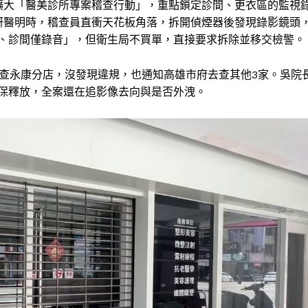
擴大「醫美診所專案稽查行動」，重點鎖定診間、更衣區的監視
研醫明時，稽查員直衝天花板角落，拆開偵煙器後發現錄影鏡頭
、診間僅錄音」，但衛生局不買單，直接要求拆除並移交檢警。
步查永康分店，沒發現違規，也通知高雄市府去查其他3家。吳院
保釋放，全案還在追影像去向與是否外洩。