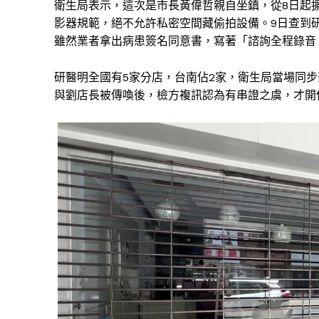
衛生局表示，這次是市長黃偉哲親自坐鎮，從8日起
影器規範，絕不允許私密空間藏偷拍設備。9日查到
雖然業者拿出病患簽名同意書，寫著「諮詢全程錄音
研醫明全國有5家分店，台南佔2家，衛生局當場同
與劉店長被傳喚後，檢方複訊認為有串證之虞，才開