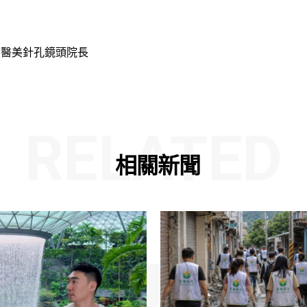
醫美針孔鏡頭院長
RELATED
相關新聞