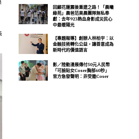
錄
回顧花蓮震後重建之路！「晨曦
，
綠苑」晨爸范昊晨團隊無私奉
獻：去年923熱血身影成災民心
中最暖陽光
長
【專題報導】創辦人林柏宇：以
金融技術轉化公益，讓善意成為
新時代的價值語言
影／陸動漫展傳付50元人民幣
「可臉貼女Coser胸部60秒」
官方急發聲明：非受邀Coser