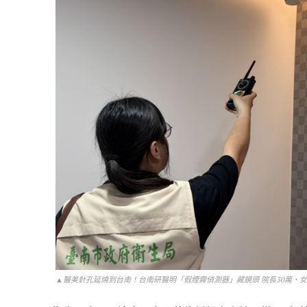
▲醫美針孔延燒到台南！台南研醫明「假煙霧偵測器」藏鏡頭 院長30萬、女