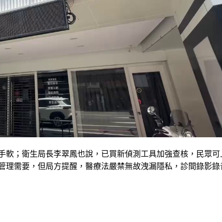
手軟；衛生局長李翠鳳也說，已買新偵測工具加強查核，民眾可
管理需要，但局方提醒，醫療法嚴禁無故洩漏隱私，診間錄影錄