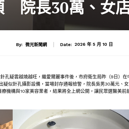
 院長30萬、女
By:
微光新聞網
Date:
2026 年 5 月 10 日
美針孔疑雲越燒越旺，繼愛爾麗事件後，市府衛生局昨（9日）在
出疑似針孔攝影設備，當場封存通報檢警，院長吳男30萬元、女
醫療機構與10家美容業者，結果將全上網公開，讓民眾選醫美前