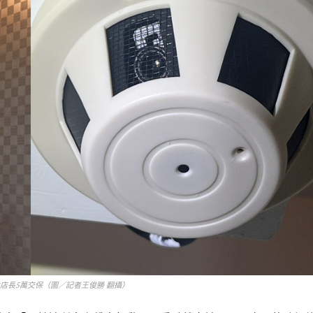
店長5萬交保（圖／記者王俊勝 翻攝）