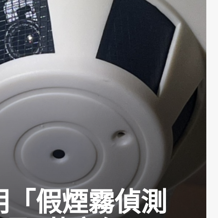
明「假煙霧偵測