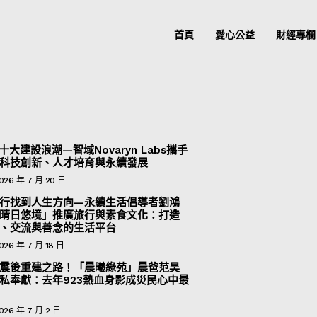
首頁
愛心公益
財經專欄
十大建設浪潮—智域Novaryn Labs攜手
科技創新、人才培育與永續發展
026 年 7 月 20 日
行找到人生方向—永續生活倡導者劉鴻
晴日悠境」推廣旅行與素食文化：打造
、交流與善念的生活平台
026 年 7 月 18 日
震後重建之路！「晨曦綠苑」晨爸范昊
私奉獻：去年923熱血身影成災民心中最
026 年 7 月 2 日