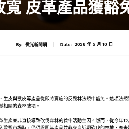
寬 皮革產品獲豁
By:
微光新聞網
Date:
2026 年 5 月 10 日
、生皮與獸皮等產品從即將實施的反毀林法規中豁免。這項法規
鏈相關的森林破壞。
革生產並非直接導致砍伐森林的養牛活動主因。然而，從今年12
入歐盟市場時，仍須證明其產品並非來自近期砍伐的林地，亦未