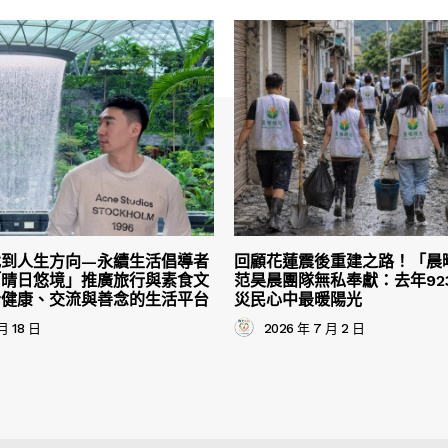
找到人生方向—永續生活倡導者
回顧花蓮震後重建之路！「晨
「晴日悠境」推廣旅行與素食文
范昊晨團隊無私奉獻：去年92
合健康、交流與善念的生活平台
災民心中最暖陽光
月 18 日
2026 年 7 月 2 日