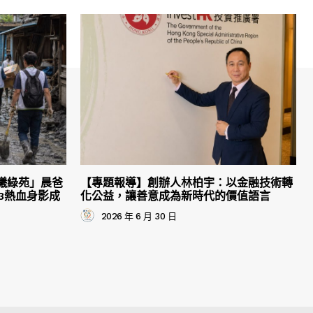
曦綠苑」晨爸
【專題報導】創辦人林柏宇：以金融技術轉
3熱血身影成
化公益，讓善意成為新時代的價值語言
2026 年 6 月 30 日