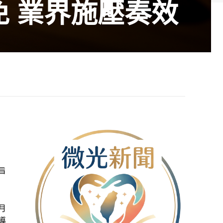
免 業界施壓奏效
旨
月
導