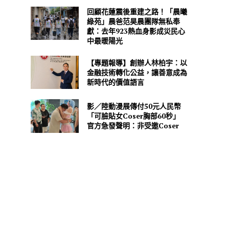
回顧花蓮震後重建之路！「晨曦
綠苑」晨爸范昊晨團隊無私奉
獻：去年923熱血身影成災民心
中最暖陽光
【專題報導】創辦人林柏宇：以
金融技術轉化公益，讓善意成為
新時代的價值語言
影／陸動漫展傳付50元人民幣
「可臉貼女Coser胸部60秒」
官方急發聲明：非受邀Coser