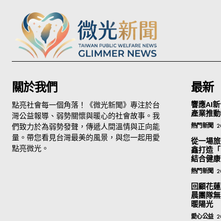
關於我們
最新
點亮社會每一個角落！《微光新聞》專注於台
響應AI新
產業推動
灣公益報導、弱勢關懷與暖心的社會故事。我
們致力於為弱勢發聲，傳遞人間溫情與正向能
熱門新聞
2
量。帶您看見台灣最美的風景，與您一起用愛
從一場旅
點亮微光。
鑫打造「
結合健康
熱門新聞
2
回顧花蓮
晨團隊無
暖陽光
愛心公益
2