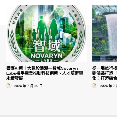
響應AI新十大建設浪潮—智域Novaryn
從一場旅行
Labs攜手產業推動科技創新、人才培育與
劉鴻鑫打造
永續發展
化：打造結
2026 年 7 月 20 日
2026 年 7 