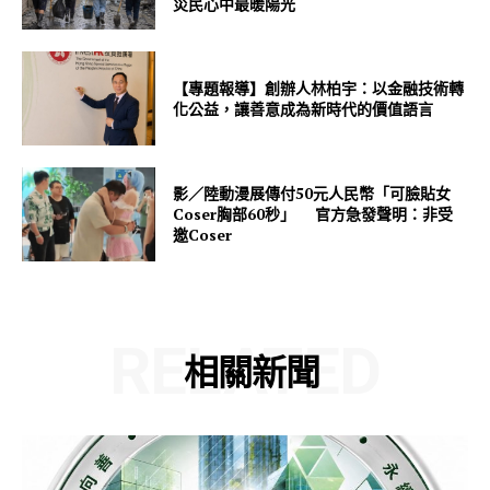
災民心中最暖陽光
【專題報導】創辦人林柏宇：以金融技術轉
化公益，讓善意成為新時代的價值語言
影／陸動漫展傳付50元人民幣「可臉貼女
Coser胸部60秒」 官方急發聲明：非受
邀Coser
RELATED
相關新聞