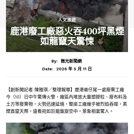
人文旅遊
鹿港廢工廠惡火吞400坪黑煙
如龍竄天驚悚
By:
微光新聞網
2026 年 5 月 11 日
Date:
【創新聞記者 陳雅琪／整理報導】
鹿港
崙仔尾一處廢棄工廠
今（10）日中午驚傳火警，廠區內堆放大量塑膠粒、廢布料及
土方等廢棄物，火勢迅速延燒，整座工廠幾乎被烈焰吞噬，黑
煙直竄天際，遠看宛如巨龍盤旋空中，景象相當驚人。