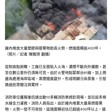
廠內堆放大量塑膠與廢棄物助長火勢，燃燒面積逾400坪。
（照片／記者 陳雅琪 翻攝）
從制高點俯瞰，工廠已全面陷入火海，濃煙不斷向外擴散，甚
至在數公里外仍清晰可見。由於火警地點緊鄰
台61線
，加上周
邊為鹿港海岸區域，黑煙隨風竄升，形成明顯污染景象，引發
路過民眾關注與驚呼。
消防單位獲報後迅速出動10多輛消防車趕赴現場，並拉設多條
水線全力灌救。消防人員指出，由於廠內堆置大量易燃廢棄
物，火勢一發不可收拾，延燒面積初估已超過400坪以上，搶