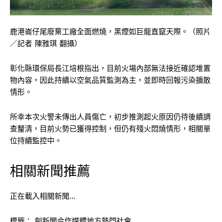
鹿港崙仔尾廢棄工廠全面燃燒，黑煙如巨龍直竄天際。（照片
／記者 陳雅琪 翻攝）
彰化縣環保局長江培根指出，目前火場內部無法接近確認堆置
物內容，因此持續以空氣品質監測為主，並即時回報污染擴散
情形。
所幸本次火警未傳出人員傷亡，初步推測起火原因仍待後續調
查釐清，目前火勢已獲得控制，但仍有殘火悶燒情形，相關單
位持續監控中。
相關新聞推薦
正在載入相關新聞…
標籤：
創新聞合作媒體地方熱門社會