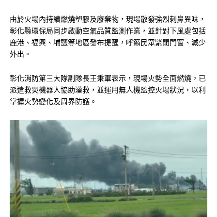
由於火場內持續燃燒塑膠及廢棄物，現場散發強烈刺鼻異味，
彰化縣環保局同步啟動空氣品質監測作業，並針對下風處包括
鹿港、福興、埔鹽等地區發布提醒，呼籲民眾緊閉門窗、減少
外出。
彰化消防第三大隊副隊長王秉軍表示，現場火勢全面燃燒，已
派遣救災機器人協助灌救，並運用無人機監控火場狀況，以利
掌握火勢變化及周界防護。