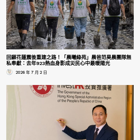
回顧花蓮震後重建之路！「晨曦綠苑」晨爸范昊晨團隊無
私奉獻：去年923熱血身影成災民心中最暖陽光
2026 年 7 月 2 日