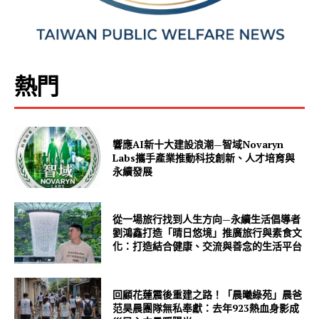
熱門
響應AI新十大建設浪潮—智域Novaryn
Labs攜手產業推動科技創新、人才培育與
永續發展
從一場旅行找到人生方向—永續生活倡導者
劉鴻鑫打造「晴日悠境」推廣旅行與素食文
化：打造結合健康、交流與善念的生活平台
回顧花蓮震後重建之路！「晨曦綠苑」晨爸
范昊晨團隊無私奉獻：去年923熱血身影成