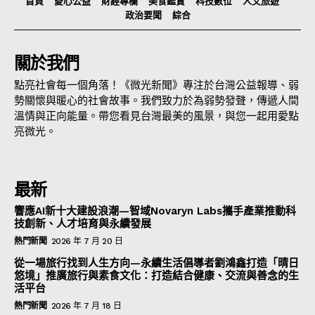
首頁
愛心公益
財經專欄
美食鑑賞
科技數位
人文旅遊
政治要聞
綜合
關於我們
點亮社會每一個角落！《微光新聞》專注於台灣公益報導、弱
勢關懷與暖心的社會故事。我們致力於為弱勢發聲，傳遞人間
溫情與正向能量。帶您看見台灣最美的風景，與您一起用愛點
亮微光。
最新
響應AI新十大建設浪潮—智域Novaryn Labs攜手產業推動科
技創新、人才培育與永續發展
熱門新聞
2026 年 7 月 20 日
從一場旅行找到人生方向—永續生活倡導者劉鴻鑫打造「晴日
悠境」推廣旅行與素食文化：打造結合健康、交流與善念的生
活平台
熱門新聞
2026 年 7 月 18 日