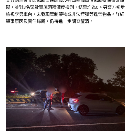
警方到場後立即協助交通疏導及通知相關單位協助排除事故障
礙，並對3名駕駛實施酒精濃度檢測，結果均為0。另警方初步
檢視李男車內，未發現管制藥物或非法煙彈等違禁物品。詳細
肇事原因及責任歸屬，仍待進一步調查釐清。