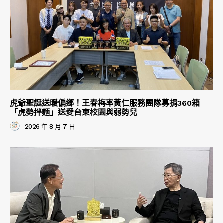
虎爺聖誕送暖偏鄉！王春梅率黃仁服務團隊募捐360箱
「虎勢拌麵」送愛台東校園與弱勢兒
2026 年 8 月 7 日