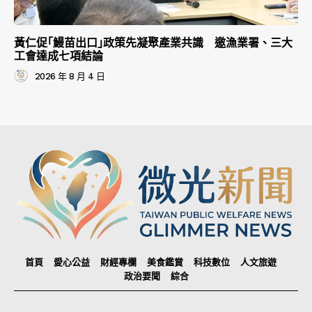
黃仁促｢鰻苗出口｣政策先凝聚產業共識 邀漁業署、三大
工會達成七項結論
2026 年 8 月 4 日
首頁
愛心公益
財經專欄
美食鑑賞
科技數位
人文旅遊
政治要聞
綜合