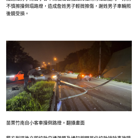
不慎擦撞倒塌路燈，造成詹姓男子輕微擦傷，謝姓男子車輛照
後鏡受損。
苗栗竹南自小客車撞倒路燈。翻攝畫面