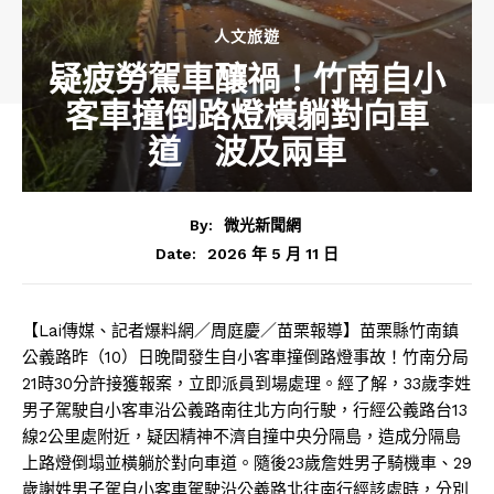
人文旅遊
疑疲勞駕車釀禍！竹南自小
客車撞倒路燈橫躺對向車
道 波及兩車
By:
微光新聞網
2026 年 5 月 11 日
Date:
【Lai傳媒、記者爆料網／周庭慶／苗栗報導】苗栗縣竹南鎮
公義路昨（10）日晚間發生自小客車撞倒路燈事故！竹南分局
21時30分許接獲報案，立即派員到場處理。經了解，33歲李姓
男子駕駛自小客車沿公義路南往北方向行駛，行經公義路台13
線2公里處附近，疑因精神不濟自撞中央分隔島，造成分隔島
上路燈倒塌並橫躺於對向車道。隨後23歲詹姓男子騎機車、29
歲謝姓男子駕自小客車駕駛沿公義路北往南行經該處時，分別