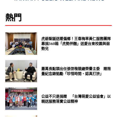
熱門
虎爺聖誕送暖偏鄉！王春梅率黃仁服務團隊
募捐360箱「虎勢拌麵」送愛台東校園與弱
勢兒
蕭萬長點頭出任張啓楷競總榮譽主委 贈限
量紀念錶勉勵「珍惜時間、認真打拚」
公益不只是捐贈 「台灣萌愛公益協會」以
親送服務落實公益精神