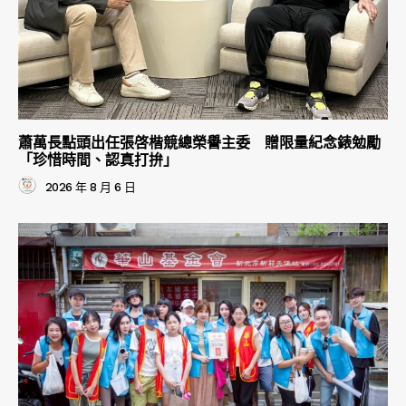
蕭萬長點頭出任張啓楷競總榮譽主委 贈限量紀念錶勉勵
「珍惜時間、認真打拚」
2026 年 8 月 6 日