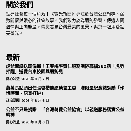
關於我們
點亮社會每一個角落！《微光新聞》專注於台灣公益報導、弱
勢關懷與暖心的社會故事。我們致力於為弱勢發聲，傳遞人間
溫情與正向能量。帶您看見台灣最美的風景，與您一起用愛點
亮微光。
最新
虎爺聖誕送暖偏鄉！王春梅率黃仁服務團隊募捐360箱「虎勢
拌麵」送愛台東校園與弱勢兒
愛心公益
2026 年 8 月 7 日
蕭萬長點頭出任張啓楷競總榮譽主委 贈限量紀念錶勉勵「珍
惜時間、認真打拚」
政治要聞
2026 年 8 月 6 日
公益不只是捐贈 「台灣萌愛公益協會」以親送服務落實公益
精神
愛心公益
2026 年 8 月 6 日