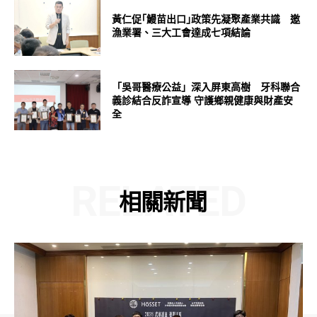
黃仁促｢鰻苗出口｣政策先凝聚產業共識 邀
漁業署、三大工會達成七項結論
「吳哥醫療公益」深入屏東高樹 牙科聯合
義診結合反詐宣導 守護鄉親健康與財產安
全
RELATED
相關新聞