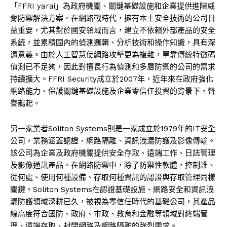
「FFRI yarai」為政府機關、關鍵基礎設施和企業提供進階威
脅防禦解決方案。在網路戰時代，擁有本土安全技術的公司日
益重要，尤其對於國安領域而言，建立不依賴外部產品的安全
系統，並累積國內的偵測邏輯、分析技術和操作知識，具有深
遠意義。由於人工智慧使網路攻擊更為複雜，單靠傳統特徵碼
偵測已不足夠，因此對擅長行為偵測和多層防禦的公司的需求
持續擴大。FFRI Security成立於2007年，近年來在政府強化
網路能力、保護關鍵基礎設施及企業零信任投資的背景下，聲
譽鵲起。
另一家業者Soliton Systems則是一家成立於1979年的IT安全
公司，業務涵蓋認證、網路隔離、資訊洩漏防護及影像傳輸。
該公司為企業及政府機關提供安全存取、遠端工作、日誌管理
及影像通訊產品。在網路防禦中，除了防禦性軟體，控制誰、
從何處、使用何種設備、存取何種資訊的認證與存取管理同樣
關鍵。Soliton Systems在認證基礎設施、網路安全和資訊洩
漏防護領域深耕已久，被視為零信任時代的基礎公司，其產品
線高度符合國防、政府、市政、教育和金融等領域對終端管
理、遠端存取、封閉網路及網路隔離的強烈需求。