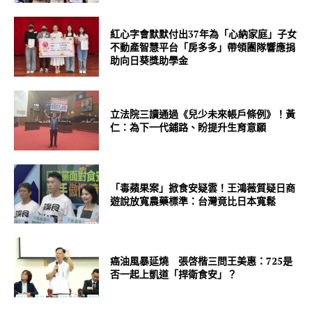
紅心字會默默付出37年為「心納家庭」子女
不動產智慧平台「房多多」帶領團隊響應捐
助向日葵獎助學金
立法院三讀通過《兒少未來帳戶條例》！黃
仁：為下一代鋪路、盼提升生育意願
「毒蘋果案」掀食安疑雲！王鴻薇質疑日商
遊說放寬農藥標準：台灣竟比日本寬鬆
癌油風暴延燒 張啓楷三問王美惠：725是
否一起上凱道「捍衛食安」？