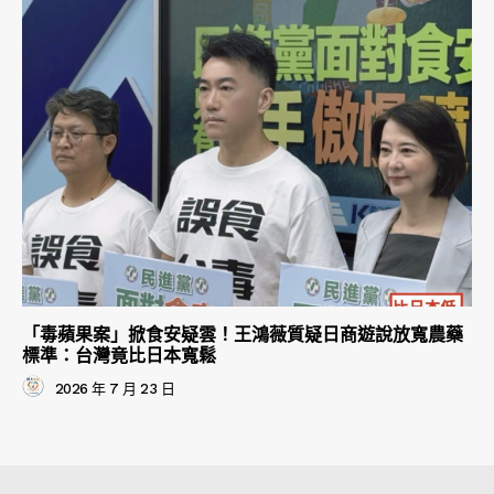
「毒蘋果案」掀食安疑雲！王鴻薇質疑日商遊說放寬農藥
標準：台灣竟比日本寬鬆
2026 年 7 月 23 日