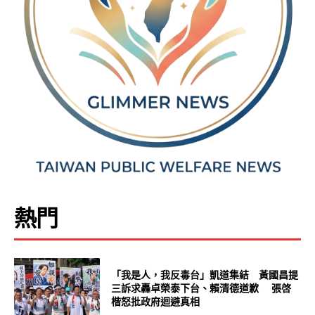
熱門
「我是人，我反毒台」凱道集結 黃國昌提
三訴求轟卓榮泰下台、賴清德道歉 張啓
楷怒批政府迴避真相