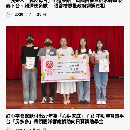
「我是人，我反毒台」凱道集結 黃國昌提三訴求轟卓榮
泰下台、賴清德道歉 張啓楷怒批政府迴避真相
2026 年 7 月 25 日
紅心字會默默付出37年為「心納家庭」子女 不動產智慧平
台「房多多」帶領團隊響應捐助向日葵獎助學金