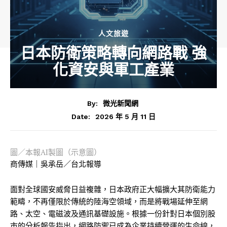
人文旅遊
日本防衛策略轉向網路戰 強
化資安與軍工產業
By:
微光新聞網
2026 年 5 月 11 日
Date:
圖／本報AI製圖（示意圖）
商傳媒｜吳承岳／台北報導
面對全球國安威脅日益複雜，日本政府正大幅擴大其防衛能力
範疇，不再僅限於傳統的陸海空領域，而是將戰場延伸至網
路、太空、電磁波及通訊基礎設施。根據一份針對日本個別股
市的分析報告指出，網路防禦已成為企業持續營運的生命線，