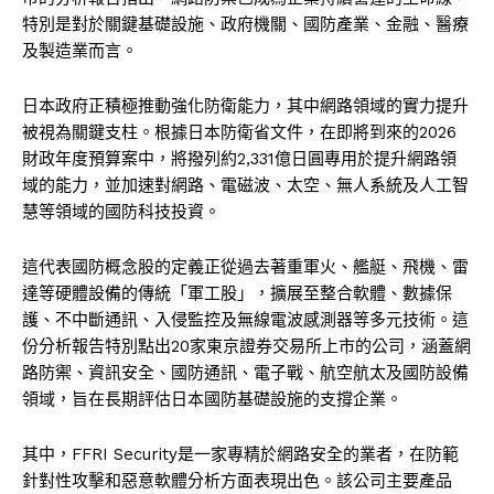
特別是對於關鍵基礎設施、政府機關、國防產業、金融、醫療
及製造業而言。
日本政府正積極推動強化防衛能力，其中網路領域的實力提升
被視為關鍵支柱。根據日本防衛省文件，在即將到來的2026
財政年度預算案中，將撥列約2,331億日圓專用於提升網路領
域的能力，並加速對網路、電磁波、太空、無人系統及人工智
慧等領域的國防科技投資。
這代表國防概念股的定義正從過去著重軍火、艦艇、飛機、雷
達等硬體設備的傳統「軍工股」，擴展至整合軟體、數據保
護、不中斷通訊、入侵監控及無線電波感測器等多元技術。這
份分析報告特別點出20家東京證券交易所上市的公司，涵蓋網
路防禦、資訊安全、國防通訊、電子戰、航空航太及國防設備
領域，旨在長期評估日本國防基礎設施的支撐企業。
其中，FFRI Security是一家專精於網路安全的業者，在防範
針對性攻擊和惡意軟體分析方面表現出色。該公司主要產品