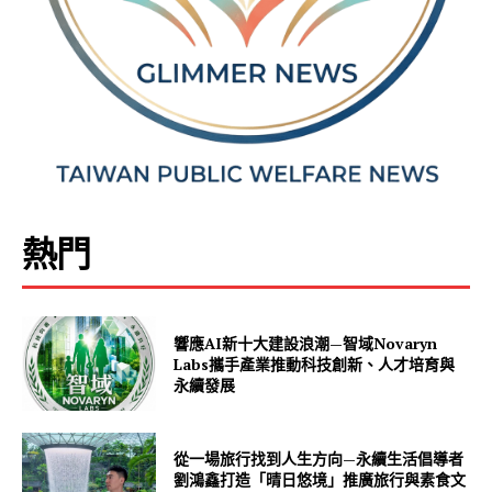
熱門
響應AI新十大建設浪潮—智域Novaryn
Labs攜手產業推動科技創新、人才培育與
永續發展
從一場旅行找到人生方向—永續生活倡導者
劉鴻鑫打造「晴日悠境」推廣旅行與素食文