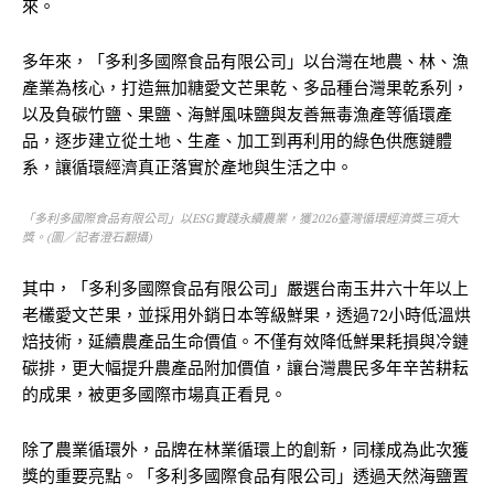
來。
多年來，「多利多國際食品有限公司」以台灣在地農、林、漁
產業為核心，打造無加糖愛文芒果乾、多品種台灣果乾系列，
以及負碳竹鹽、果鹽、海鮮風味鹽與友善無毒漁產等循環產
品，逐步建立從土地、生產、加工到再利用的綠色供應鏈體
系，讓循環經濟真正落實於產地與生活之中。
「多利多國際食品有限公司」以ESG實踐永續農業，獲2026臺灣循環經濟獎三項大
獎。(圖／記者澄石翻攝)
其中，「多利多國際食品有限公司」嚴選台南玉井六十年以上
老欉愛文芒果，並採用外銷日本等級鮮果，透過72小時低溫烘
焙技術，延續農產品生命價值。不僅有效降低鮮果耗損與冷鏈
碳排，更大幅提升農產品附加價值，讓台灣農民多年辛苦耕耘
的成果，被更多國際市場真正看見。
除了農業循環外，品牌在林業循環上的創新，同樣成為此次獲
獎的重要亮點。「多利多國際食品有限公司」透過天然海鹽置