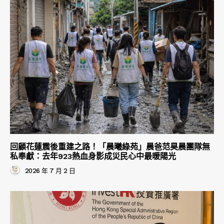
回顧花蓮震後重建之路！「晨曦綠苑」晨爸范昊晨團隊無
私奉獻：去年923熱血身影成災民心中最暖陽光
2026 年 7 月 2 日