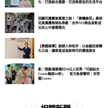
化：打造結合健康、交流與善念的生活平台
回顧花蓮震後重建之路！「晨曦綠苑」晨爸
范昊晨團隊無私奉獻：去年923熱血身影成
災民心中最暖陽光
【專題報導】創辦人林柏宇：以金融技術轉
化公益，讓善意成為新時代的價值語言
影／陸動漫展傳付50元人民幣「可臉貼女
Coser胸部60秒」 官方急發聲明：非受
邀Coser