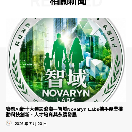
RELATED
相關新聞
響應AI新十大建設浪潮—智域Novaryn Labs攜手產業推
動科技創新、人才培育與永續發展
2026 年 7 月 20 日