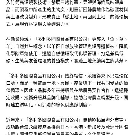
入竹筒高溫燒製技術，發展三烤竹鹽、果鹽與海鮮風味鹽產
品，而製程中所產生的生物炭，則重新回歸農地作為碳匯材料
與土壤改良媒介，形成真正「從土地，再回到土地」的循環模
式，展現竹林循環與負碳潛力。
在漁業領域，「多利多國際食品有限公司」更導入「魚、草、
羊」自然共生概念，以羊群自然放牧管理魚塭周邊植被，降低
化學除草劑使用，透過自然循環取代化學管理，打造兼具低
碳、生態與友善環境的養殖模式，實踐土地永續與生態共榮。
「多利多國際食品有限公司」始終相信，永續從來不只是環保
口號，而是一種能讓土地、農民、產業與下一代共同受益的價
值循環。因此，品牌多年來持續與在地農民契作合作，透過穩
定收購、技術升級與品牌化輔導，協助台灣農產轉型升級，同
時建立透明化、可追溯的綠色供應鏈制度。
近年來，「多利多國際食品有限公司」更積極拓展海外市場，
成功將台灣永續農產品推向日本、香港、新加坡及歐洲等國際
市場，讓世界重新認識台灣農業的品質、文化與溫度。