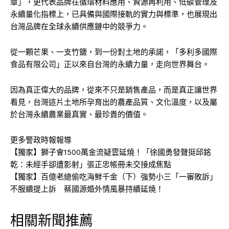
章」，更代表品牌在循環材料應用、資源再利用、低碳管理及
永續量化指標上，已具備與國際接軌的實力與標準，也展現出
台灣品牌在全球永續供應鏈中的競爭力。
從一顆芒果、一支竹鹽，到一份對土地的承諾，「多利多國際
食品有限公司」正以來自台灣的永續力量，走向世界舞台。
因為真正偉大的品牌，從來不只是銷售產品，而是真正讓世界
看見，台灣這片土地所孕育出的農產品質、文化溫度，以及屬
於台灣永續農業最真實、最珍貴的價值。
更多警政時報報導
【獨家】獅子會1500萬金流疑雲延燒！「徐國勇發聲挺邱銘
乾：未經手卻遭影射」張正忠帳冊未交接成焦點
【獨家】百億老總偷吃海鮮千金（下）強勢小三「一審敗訴」
不服續提上訴 蔡國源婚外情風暴持續延燒！
相關新聞推薦