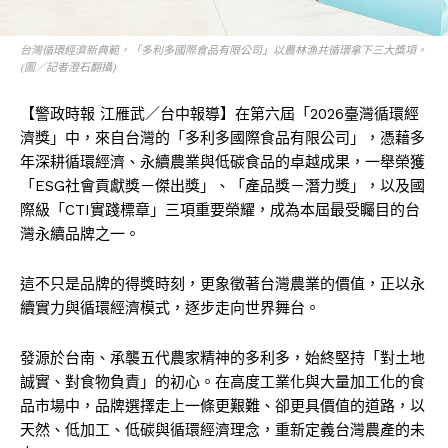
台灣循環經濟新典範，「多利多國際食品有限公司」以農林漁共循環拿下三大獎項。
(圖／記者澄石翻攝)
【警政時報 江雁武／台中報導】在第六屆「2026臺灣循環經
濟獎」中，來自台灣的「多利多國際食品有限公司」，憑藉多
年深耕循環經濟、永續農業與低碳食品的卓越成果，一舉榮獲
「ESG社會貢獻獎－傑出獎」、「產品獎－潛力獎」，以及國
際級「CTI實踐標章」三項重要榮耀，成為本屆最受矚目的台
灣永續品牌之一。
這不只是品牌的得獎時刻，更象徵著台灣農業的價值，正以永
續實力與循環經濟模式，逐步走向世界舞台。
發源於台南、承襲五代農家精神的多利多，始終堅持「對土地
誠實、對食物負責」的初心。在高度工業化與大量加工化的食
品市場中，品牌選擇走上一條更艱難、卻更具價值的道路，以
天然、低加工、低碳與循環經濟理念，重新定義台灣農產的未