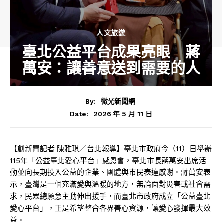
人文旅遊
臺北公益平台成果亮眼 蔣
萬安：讓善意送到需要的人
By:
微光新聞網
2026 年 5 月 11 日
Date:
【創新聞記者 陳雅琪／台北報導】臺北市政府今（11）日舉辦
115年「公益臺北愛心平台」感恩會，臺北市長
蔣萬安
出席活
動並向長期投入公益的企業、團體與市民表達感謝。蔣萬安表
示，臺灣是一個充滿愛與溫暖的地方，無論面對災害或社會需
求，民眾總願意主動伸出援手，而臺北市政府成立「公益臺北
愛心平台」，正是希望整合各界善心資源，讓愛心發揮最大效
益。