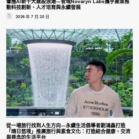
響應AI新十大建設浪潮—智域Novaryn Labs攜手產業推
動科技創新、人才培育與永續發展
2026 年 7 月 20 日
從一場旅行找到人生方向—永續生活倡導者劉鴻鑫打造
「晴日悠境」推廣旅行與素食文化：打造結合健康、交流
與善念的生活平台