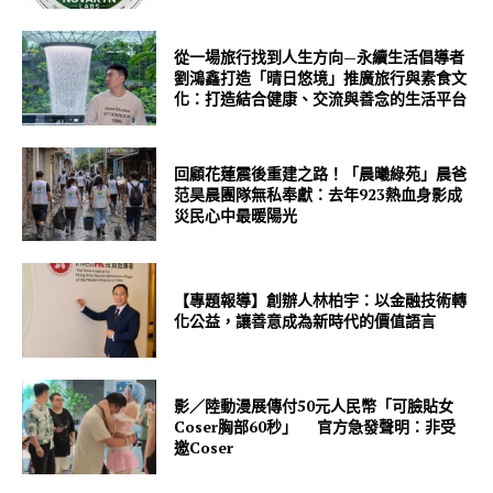
從一場旅行找到人生方向—永續生活倡導者
劉鴻鑫打造「晴日悠境」推廣旅行與素食文
化：打造結合健康、交流與善念的生活平台
回顧花蓮震後重建之路！「晨曦綠苑」晨爸
范昊晨團隊無私奉獻：去年923熱血身影成
災民心中最暖陽光
【專題報導】創辦人林柏宇：以金融技術轉
化公益，讓善意成為新時代的價值語言
影／陸動漫展傳付50元人民幣「可臉貼女
Coser胸部60秒」 官方急發聲明：非受
邀Coser