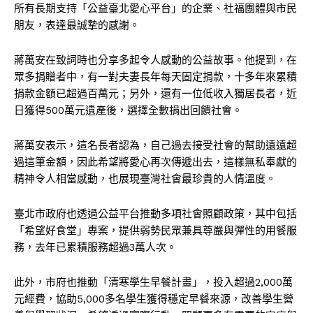
所有長期支持「公益臺北愛心平台」的企業、社福團體與市民
朋友，表達最誠摯的感謝。
蔣萬安在致詞時也分享多起令人感動的公益故事。他提到，在
眾多捐贈者中，有一對夫妻長年每天固定捐款，十多年來累積
捐款金額已超過百萬元；另外，還有一位低收入獨居長者，近
日獲得500萬元遺產後，選擇全數捐出回饋社會。
蔣萬安表示，這名長者認為，自己過去接受社會的幫助遠遠超
過這筆金額，因此希望將愛心再次傳遞出去，這樣無私奉獻的
精神令人相當感動，也展現臺灣社會最珍貴的人情溫度。
臺北市政府也透過公益平台推動多項社會照顧政策，其中包括
「希望好食堂」專案，提供弱勢民眾兼具尊嚴與彈性的用餐服
務，去年已累積服務超過3萬人次。
此外，市府也推動「清寒學生早餐計畫」，投入超過2,000萬
元經費，協助5,000多名學生獲得穩定早餐來源，改善學生營