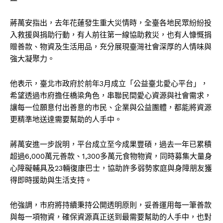
蔣萬安指出，去年花蓮發生重大災情時，全臺各地民眾紛紛投
入救援與捐助行動，有人前往第一線協助救災，也有人慷慨捐
贈善款、物資及生活用品，充分展現臺灣社會深厚的人情味與
強大凝聚力。
他表示，臺北市政府於前年3月成立「公益臺北愛心平台」，
希望透過市府擔任橋梁角色，串聯民間愛心資源與社會需求，
讓每一位願意付出善意的市民、企業與公益團體，都能將資源
更精準地送達需要幫助的人手中。
蔣萬安進一步說明，平台成立至今成果豐碩，過去一年已累積
超過6,000萬元善款、1,300多萬元食物物資，同時募集大量身
心障礙輔具及23輛復康巴士，協助許多弱勢家庭與身障朋友獲
得即時援助與生活支持。
他強調，市府將持續秉持公開透明原則，妥善運用每一筆善款
與每一項物資，確保資源真正送到最需要幫助的人手中，也對