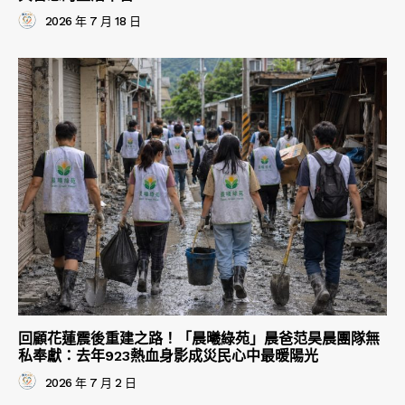
2026 年 7 月 18 日
回顧花蓮震後重建之路！「晨曦綠苑」晨爸范昊晨團隊無
私奉獻：去年923熱血身影成災民心中最暖陽光
2026 年 7 月 2 日