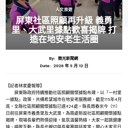
人文旅遊
屏東社區照顧再升級 義勇
里、大武里據點歡喜揭牌 打
造在地安老生活圈
By:
微光新聞網
2026 年 5 月 12 日
Date:
【記者林家慶報導】
屏東縣政府持續推動社區照顧關懷據點布建，以「一村里
一據點」政策，共構希望城市在地安老服務網，截至115年4月
底，全縣社區照顧關懷據點已達424處。縣長周春米今（11）
日前往屏東市義勇里及大武里，為兩處新設社區照顧關懷據點
揭牌，現場長輩們熱情迎接，氣氛溫馨熱絡，大家一起跳健康
操、唱歌互動，縣長也親切與長輩寒暄話家常，關心大家平日