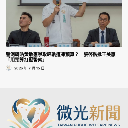
警消轉貼黃敏惠爭取輕軌遭凍預算？ 張啓楷批王美惠
「用預算打壓警察」
2026 年 7 月 15 日