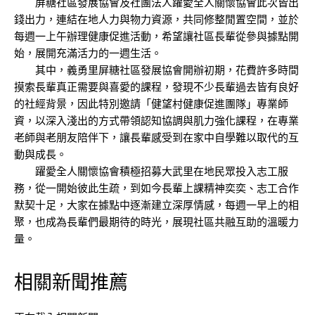
屏糖社區發展協會及社團法人躍愛全人關懷協會此次皆出
錢出力，連結在地人力與物力資源，共同修整閒置空間，並於
每週一上午辦理健康促進活動，希望讓社區長輩從參與據點開
始，展開充滿活力的一週生活。
其中，義勇里屏糖社區發展協會開辦初期，花費許多時間
摸索長輩真正需要與喜愛的課程，發現不少長輩過去皆有良好
的社經背景，因此特別邀請「健望村健康促進團隊」專業師
資，以深入淺出的方式帶領認知協調與肌力強化課程，在專業
老師與老朋友陪伴下，讓長輩感受到在家中自學難以取代的互
動與成長。
躍愛全人關懷協會積極招募大武里在地民眾投入志工服
務，從一開始彼此生疏，到如今長輩上課精神奕奕、志工合作
默契十足，大家在據點中逐漸建立深厚情感，每週一早上的相
聚，也成為長輩們最期待的時光，展現社區共融互助的溫暖力
量。
相關新聞推薦