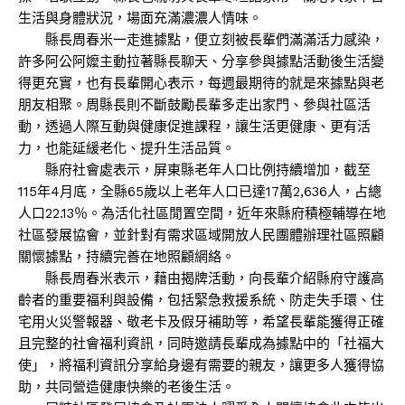
生活與身體狀況，場面充滿濃濃人情味。
縣長周春米一走進據點，便立刻被長輩們滿滿活力感染，
許多阿公阿嬤主動拉著縣長聊天、分享參與據點活動後生活變
得更充實，也有長輩開心表示，每週最期待的就是來據點與老
朋友相聚。周縣長則不斷鼓勵長輩多走出家門、參與社區活
動，透過人際互動與健康促進課程，讓生活更健康、更有活
力，也能延緩老化、提升生活品質。
縣府社會處表示，屏東縣老年人口比例持續增加，截至
115年4月底，全縣65歲以上老年人口已達17萬2,636人，占總
人口22.13％。為活化社區閒置空間，近年來縣府積極輔導在地
社區發展協會，並針對有需求區域開放人民團體辦理社區照顧
關懷據點，持續完善在地照顧網絡。
縣長周春米表示，藉由揭牌活動，向長輩介紹縣府守護高
齡者的重要福利與設備，包括緊急救援系統、防走失手環、住
宅用火災警報器、敬老卡及假牙補助等，希望長輩能獲得正確
且完整的社會福利資訊，同時邀請長輩成為據點中的「社福大
使」，將福利資訊分享給身邊有需要的親友，讓更多人獲得協
助，共同營造健康快樂的老後生活。