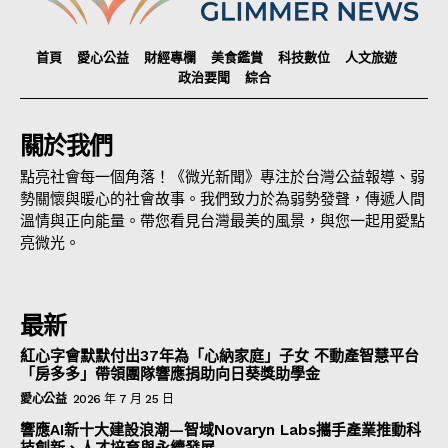
首頁
愛心公益
財經專欄
美食鑑賞
科技數位
人文旅遊
政治要聞
綜合
關於我們
點亮社會每一個角落！《微光新聞》專注於台灣公益報導、弱
勢關懷與暖心的社會故事。我們致力於為弱勢發聲，傳遞人間
溫情與正向能量。帶您看見台灣最美的風景，與您一起用愛點
亮微光。
最新
紅心字會默默付出37年為「心納家庭」子女 不動產智慧平台
「房多多」帶領團隊響應捐助向日葵獎助學金
愛心公益
2026 年 7 月 25 日
響應AI新十大建設浪潮—智域Novaryn Labs攜手產業推動科