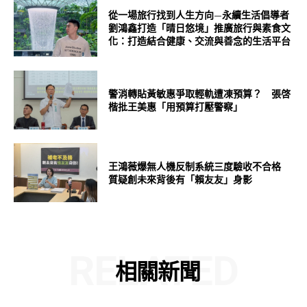
從一場旅行找到人生方向—永續生活倡導者
劉鴻鑫打造「晴日悠境」推廣旅行與素食文
化：打造結合健康、交流與善念的生活平台
警消轉貼黃敏惠爭取輕軌遭凍預算？ 張啓
楷批王美惠「用預算打壓警察」
王鴻薇爆無人機反制系統三度驗收不合格
質疑創未來背後有「賴友友」身影
RELATED
相關新聞