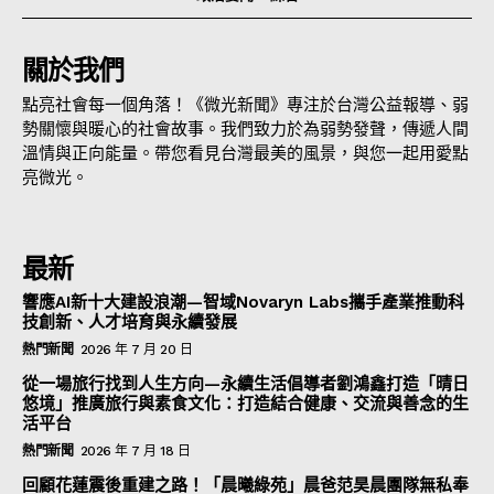
關於我們
點亮社會每一個角落！《微光新聞》專注於台灣公益報導、弱
勢關懷與暖心的社會故事。我們致力於為弱勢發聲，傳遞人間
溫情與正向能量。帶您看見台灣最美的風景，與您一起用愛點
亮微光。
最新
響應AI新十大建設浪潮—智域Novaryn Labs攜手產業推動科
技創新、人才培育與永續發展
熱門新聞
2026 年 7 月 20 日
從一場旅行找到人生方向—永續生活倡導者劉鴻鑫打造「晴日
悠境」推廣旅行與素食文化：打造結合健康、交流與善念的生
活平台
熱門新聞
2026 年 7 月 18 日
回顧花蓮震後重建之路！「晨曦綠苑」晨爸范昊晨團隊無私奉