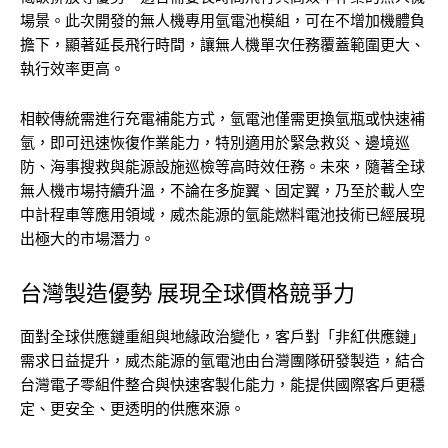
場景。此次開發的無人機專用氫電池模組，可在不增加機體負
擔下，顯著延長飛行時間，讓無人機單次任務覆蓋範圍更大、
執行效率更高。
相較傳統需進行充電補能方式，氫電池僅需更換氫瓶或快速補
氫，即可迅速恢復作業能力，特別適用於緊急救災、邊境巡
防、海事搜救與能源設施巡檢等高時效任務。未來，隨著全球
無人機市場持續升溫，不論在多旋翼、固定翼，乃至於載人空
中計程車等應用領域，威杰能源的氫能燃料電池技術已經展現
出極大的市場潛力。
台灣製造優勢 展現全球價格競爭力
面對全球供應鏈重組與地緣政治變化，客戶對「非紅供應鏈」
需求日益提升，威杰能源的氫電池由台灣團隊研發製造，結合
台灣電子零組件整合與快速客製化能力，能提供國際客戶更穩
定、更安全、更透明的供應來源。