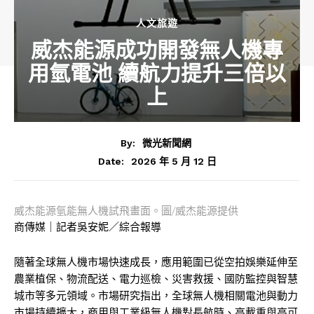
人文旅遊
威杰能源成功開發無人機專
用氫電池 續航力提升三倍以
上
By:
微光新聞網
2026 年 5 月 12 日
Date:
威杰能源氫能無人機試飛畫面。圖/威杰能源提供
商傳媒｜記者吳安妮／綜合報導
隨著全球無人機市場快速成長，應用範圍已從空拍娛樂延伸至
農業植保、物流配送、電力巡檢、災害救援、國防監控與智慧
城市等多元領域。市場研究指出，全球無人機相關電池與動力
市場持續擴大，商用與工業級無人機對長航時、高載重與高可