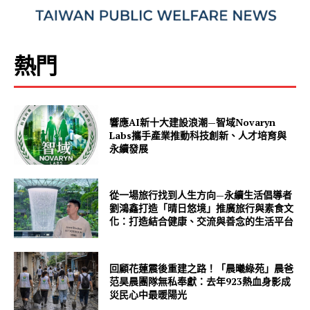
熱門
響應AI新十大建設浪潮—智域Novaryn
Labs攜手產業推動科技創新、人才培育與
永續發展
從一場旅行找到人生方向—永續生活倡導者
劉鴻鑫打造「晴日悠境」推廣旅行與素食文
化：打造結合健康、交流與善念的生活平台
回顧花蓮震後重建之路！「晨曦綠苑」晨爸
范昊晨團隊無私奉獻：去年923熱血身影成
災民心中最暖陽光