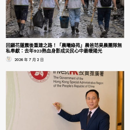
回顧花蓮震後重建之路！「晨曦綠苑」晨爸范昊晨團隊無
私奉獻：去年923熱血身影成災民心中最暖陽光
2026 年 7 月 2 日