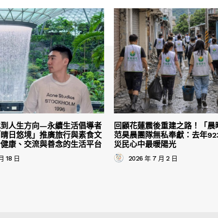
找到人生方向—永續生活倡導者
回顧花蓮震後重建之路！「晨
「晴日悠境」推廣旅行與素食文
范昊晨團隊無私奉獻：去年92
合健康、交流與善念的生活平台
災民心中最暖陽光
月 18 日
2026 年 7 月 2 日