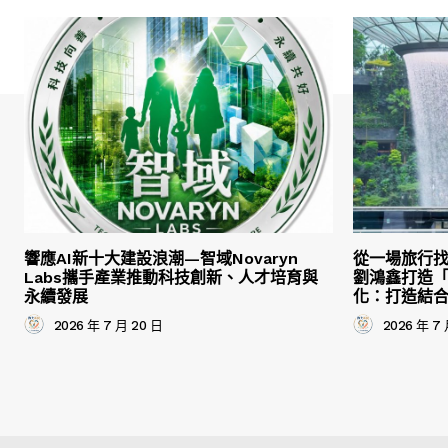
響應AI新十大建設浪潮—智域Novaryn
從一場旅行
Labs攜手產業推動科技創新、人才培育與
劉鴻鑫打造
永續發展
化：打造結
2026 年 7 月 20 日
2026 年 7 