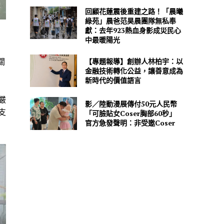
回顧花蓮震後重建之路！「晨曦
綠苑」晨爸范昊晨團隊無私奉
獻：去年923熱血身影成災民心
中最暖陽光
【專題報導】創辦人林柏宇：以
關
金融技術轉化公益，讓善意成為
新時代的價值語言
嚴
影／陸動漫展傳付50元人民幣
支
「可臉貼女Coser胸部60秒」
官方急發聲明：非受邀Coser