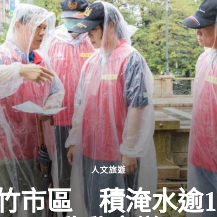
人文旅遊
竹市區 積淹水逾1