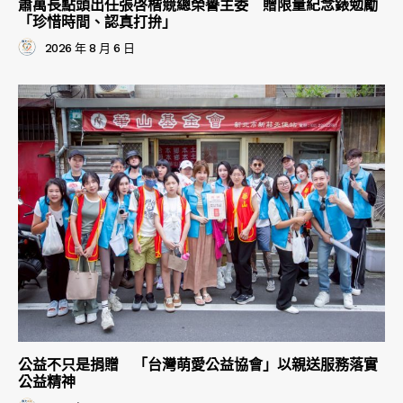
蕭萬長點頭出任張啓楷競總榮譽主委 贈限量紀念錶勉勵
「珍惜時間、認真打拚」
2026 年 8 月 6 日
公益不只是捐贈 「台灣萌愛公益協會」以親送服務落實
公益精神