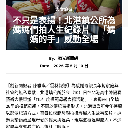
人文旅遊
不只是表揚！北港鎮公所為
媽媽們拍人生紀錄片 「媽
媽的手」感動全場
By:
微光新聞網
2026 年 5 月 10 日
Date:
【創新聞記者 陳雅琪／雲林報導】為感謝母親長年對家庭與
社會的無私奉獻，北港鎮公所於今（10）日在北港高中陳陽春
藝術大樓舉辦「115年度模範母親表揚活動」，表揚來自全鎮
28里的模範母親。不同於傳統表揚形式，北港鎮公所今年持續
以影像記錄方式，替每位模範母親拍攝專屬人生故事影片，透
過真摯鏡頭呈現母愛的偉大與溫柔，現場氣氛溫馨感人，不少
家屬與來賓看完影片後紅了眼眶。