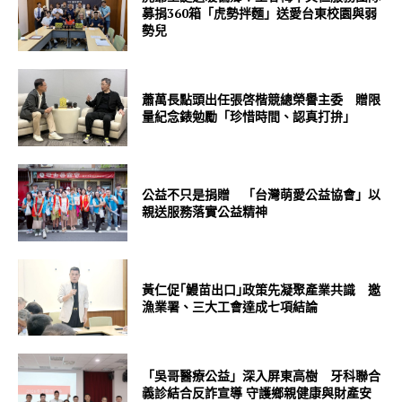
募捐360箱「虎勢拌麵」送愛台東校園與弱
勢兒
蕭萬長點頭出任張啓楷競總榮譽主委 贈限
量紀念錶勉勵「珍惜時間、認真打拚」
公益不只是捐贈 「台灣萌愛公益協會」以
親送服務落實公益精神
黃仁促｢鰻苗出口｣政策先凝聚產業共識 邀
漁業署、三大工會達成七項結論
「吳哥醫療公益」深入屏東高樹 牙科聯合
義診結合反詐宣導 守護鄉親健康與財產安