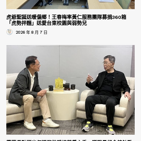
虎爺聖誕送暖偏鄉！王春梅率黃仁服務團隊募捐360箱
「虎勢拌麵」送愛台東校園與弱勢兒
2026 年 8 月 7 日