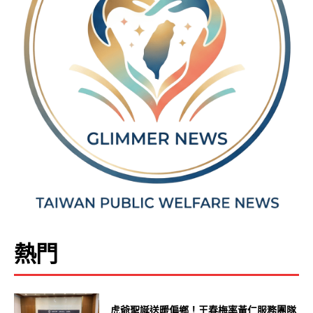
熱門
虎爺聖誕送暖偏鄉！王春梅率黃仁服務團隊