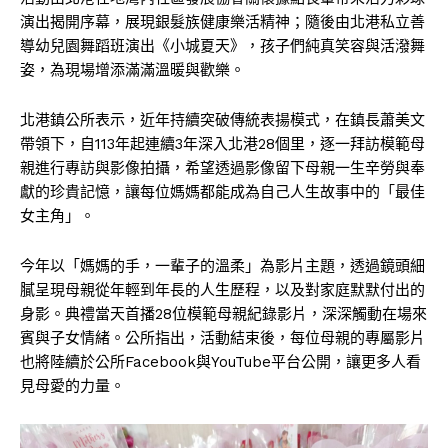
演出揭開序幕，展現銀髮族健康樂活精神；隨後由北港私立善
導幼兒園舞蹈班演出《小城夏天》，孩子們純真笑容與活潑舞
姿，為現場增添滿滿溫暖與歡樂。
北港鎮公所表示，近年持續突破傳統表揚模式，在鎮長蕭美文
帶領下，自113年起連續3年深入北港28個里，逐一拜訪模範母
親進行專訪與影像拍攝，希望透過影像留下母親一生辛勞與奉
獻的珍貴記憶，讓每位媽媽都能成為自己人生故事中的「最佳
女主角」。
今年以「媽媽的手，一輩子的溫柔」為影片主題，透過鏡頭細
膩呈現母親從年輕到年長的人生歷程，以及對家庭默默付出的
身影。典禮當天首播28位模範母親紀錄影片，深深觸動在場來
賓與子女情緒。公所指出，活動結束後，每位母親的專屬影片
也將陸續於公所Facebook與YouTube平台公開，讓更多人看
見母愛的力量。