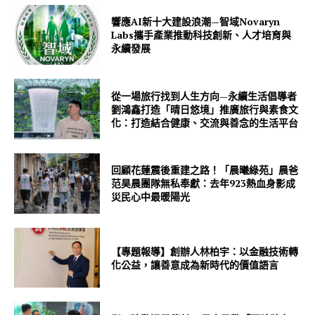
響應AI新十大建設浪潮—智域Novaryn
Labs攜手產業推動科技創新、人才培育與
永續發展
從一場旅行找到人生方向—永續生活倡導者
劉鴻鑫打造「晴日悠境」推廣旅行與素食文
化：打造結合健康、交流與善念的生活平台
回顧花蓮震後重建之路！「晨曦綠苑」晨爸
范昊晨團隊無私奉獻：去年923熱血身影成
災民心中最暖陽光
【專題報導】創辦人林柏宇：以金融技術轉
化公益，讓善意成為新時代的價值語言