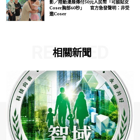
影／陸動漫展傳付50元人民幣「可臉貼女
Coser胸部60秒」 官方急發聲明：非受
邀Coser
RELATED
相關新聞