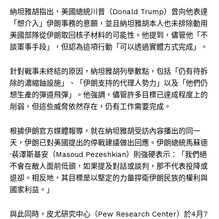
納坦雅胡指出，美國總統川普（Donald Trump）曾向他表達
「想介入」伊朗事務的意願，並且納坦雅胡本人也未排除動用
美國部隊從伊朗取回核子材料的可能性。他提到，儘管他「不
談軍事手段」，但認為這項行動「可以透過實體方式完成」。
針對戰事未終結的原因，納坦雅胡列舉數點，包括「仍有待拆
除的濃縮鈾設施」、「伊朗支持的代理人勢力」以及「他們仍
想生產的彈道飛彈」。他強調，儘管許多目標已達成程度上的
削弱，但這些威脅依然存在，仍有工作需要完成。
根據伊朗官方媒體報導，就在納坦雅胡受訪內容播出的同一
天，伊朗已對美國提出的停戰建議做出回應。伊朗總統馬蘇德
·裴澤斯基安（Masoud Pezeshkian）則強硬表示：「我們絕
不會在敵人面前低頭，如果提及對話或談判，那不代表投降或
退卻。相反地，其目標是以堅定的力量捍衛伊朗民族的權利與
國家利益。」
與此同時，皮尤研究中心（Pew Research Center）於4月7