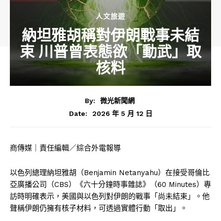
人文旅遊
納坦雅胡稱對伊朗戰事未結
束 川普曾表態欲「動武」取
核料
By:
微光新聞網
2026 年 5 月 12 日
Date:
商傳媒｜責任編輯／綜合外電報導
以色列總理納坦雅胡（Benjamin Netanyahu）在接受哥倫比
亞廣播公司（CBS）《六十分鐘時事雜誌》（60 Minutes）專
訪時明確表示，美國與以色列對伊朗的戰事「尚未結束」。他
聲稱伊朗仍擁有核子材料，可透過實體行動「取出」。