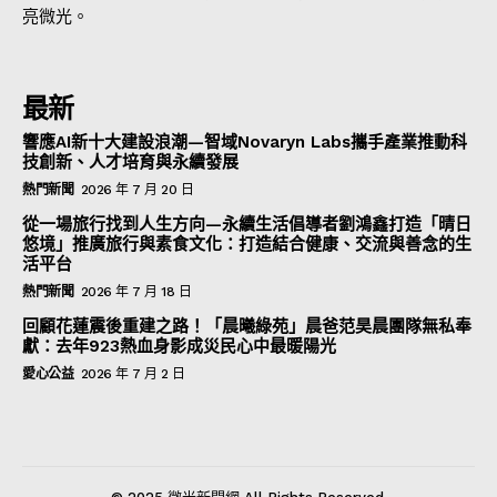
亮微光。
最新
響應AI新十大建設浪潮—智域Novaryn Labs攜手產業推動科
技創新、人才培育與永續發展
熱門新聞
2026 年 7 月 20 日
從一場旅行找到人生方向—永續生活倡導者劉鴻鑫打造「晴日
悠境」推廣旅行與素食文化：打造結合健康、交流與善念的生
活平台
熱門新聞
2026 年 7 月 18 日
回顧花蓮震後重建之路！「晨曦綠苑」晨爸范昊晨團隊無私奉
獻：去年923熱血身影成災民心中最暖陽光
愛心公益
2026 年 7 月 2 日