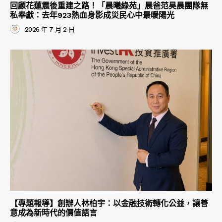
回顧花蓮震後重建之路！「晨曦綠苑」晨爸范昊晨團隊無
私奉獻：去年923熱血身影成災民心中最暖陽光
2026 年 7 月 2 日
【專題報導】創辦人林柏宇：以金融技術轉化公益，讓善
意成為新時代的價值語言