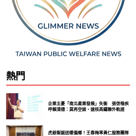
熱門
企業主憂「南北產業發展」失衡 張啓楷疾
呼賴清德：莫再空談、速核高鐵聯外軌道
虎爺聖誕送暖偏鄉！王春梅率黃仁服務團隊