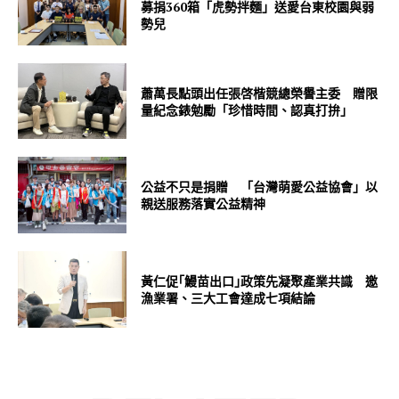
募捐360箱「虎勢拌麵」送愛台東校園與弱
勢兒
蕭萬長點頭出任張啓楷競總榮譽主委 贈限
量紀念錶勉勵「珍惜時間、認真打拚」
公益不只是捐贈 「台灣萌愛公益協會」以
親送服務落實公益精神
黃仁促｢鰻苗出口｣政策先凝聚產業共識 邀
漁業署、三大工會達成七項結論