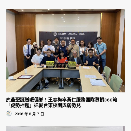
虎爺聖誕送暖偏鄉！王春梅率黃仁服務團隊募捐360箱
「虎勢拌麵」送愛台東校園與弱勢兒
2026 年 8 月 7 日