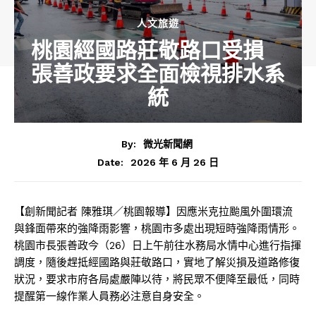
人文旅遊
桃園經國路莊敬路口受損
張善政要求全面檢視排水系
統
By:
微光新聞網
2026 年 6 月 26 日
Date:
【創新聞記者 陳雅琪／桃園報導】因應米克拉颱風外圍環流
與鋒面帶來的強降雨影響，桃園市多處出現短時強降雨情形。
桃園市長張善政今（26）日上午前往水務局水情中心進行指揮
調度，隨後趕抵經國路與莊敬路口，實地了解災損及道路修復
狀況，要求市府各局處嚴陣以待，將民眾不便降至最低，同時
提醒第一線作業人員務必注意自身安全。