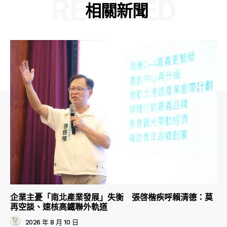
RELATED
相關新聞
企業主憂「南北產業發展」失衡 張啓楷疾呼賴清德：莫
再空談、速核高鐵聯外軌道
2026 年 8 月 10 日