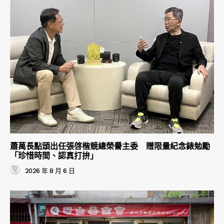
蕭萬長點頭出任張啓楷競總榮譽主委 贈限量紀念錶勉勵
「珍惜時間、認真打拚」
2026 年 8 月 6 日