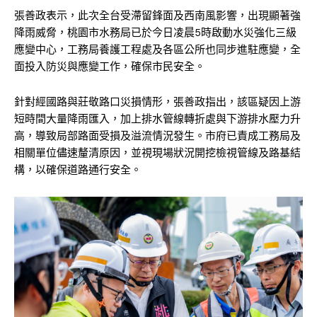
張善政表示，此次全台受滯留鋒面及西南風影響，出現顯著強
降雨威脅，桃園市水務局已於今日凌晨5時啟動水災強化三級
應變中心，工務局養護工程處及各區公所也同步進駐應變，全
面投入防災與應變工作，確保市民安全。
針對經國路與莊敬路口災損情形，張善政指出，該區疑因上游
短時間大量降雨匯入，加上排水管線轉折處與下游排水壓力升
高，導致局部路面受損及溢流情況發生。市府已責成工務局及
相關單位儘速釐清原因，並視現場狀況開挖檢視管線及路基結
構，以確保道路通行安全。